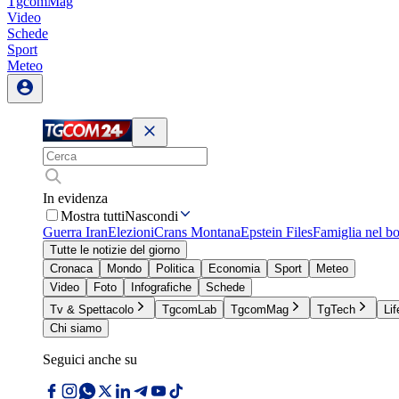
TgcomMag
Video
Schede
Sport
Meteo
In evidenza
Mostra tutti
Nascondi
Guerra Iran
Elezioni
Crans Montana
Epstein Files
Famiglia nel b
Tutte le notizie del giorno
Cronaca
Mondo
Politica
Economia
Sport
Meteo
Video
Foto
Infografiche
Schede
Tv & Spettacolo
TgcomLab
TgcomMag
TgTech
Lif
Chi siamo
Seguici anche su