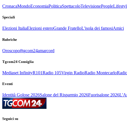
Cronaca
Mondo
Economia
Politica
Spettacolo
Televisione
People
Lifestyl
Speciali
Elezioni Italia
Elezioni estero
Grande Fratello
L'isola dei famosi
Amici
Rubriche
Oroscopo
#tgcom24amarcord
Tgcom24 Consiglia
Mediaset Infinity
R101
Radio 105
Virgin Radio
Radio Montecarlo
Radio
Eventi
Identità Golose 2026
Salone del Risparmio 2026
Fuorisalone 2026
L'Ar
Seguici su