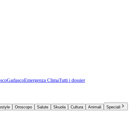
osco
Garlasco
Emergenza Clima
Tutti i dossier
estyle
Oroscopo
Salute
Skuola
Cultura
Animali
Speciali