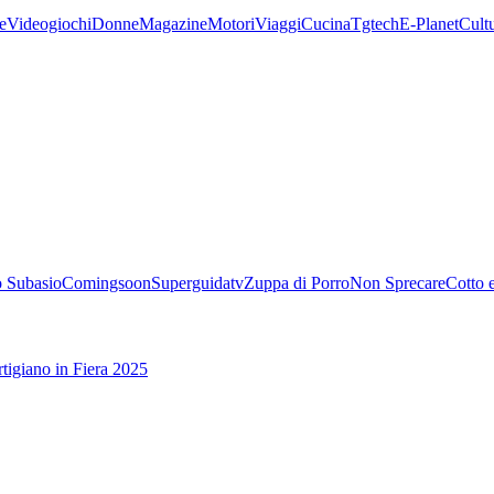
e
Videogiochi
Donne
Magazine
Motori
Viaggi
Cucina
Tgtech
E-Planet
Cult
 Subasio
Comingsoon
Superguidatv
Zuppa di Porro
Non Sprecare
Cotto 
tigiano in Fiera 2025