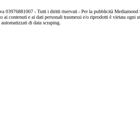
va 03976881007 - Tutti i diritti riservati - Per la pubblicità Mediamon
o ai contenuti e ai dati personali trasmessi e/o riprodotti è vietata ogni 
zi automatizzati di data scraping.