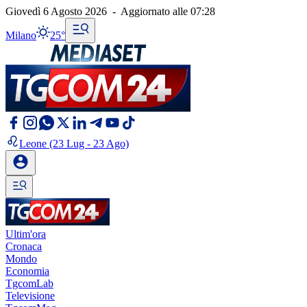
Giovedì 6 Agosto 2026
-
Aggiornato alle
07:28
Milano
25°
Leone
(23 Lug - 23 Ago)
Ultim'ora
Cronaca
Mondo
Economia
TgcomLab
Televisione