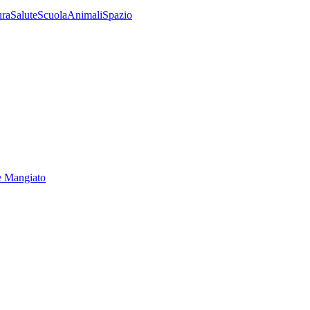
ura
Salute
Scuola
Animali
Spazio
e Mangiato