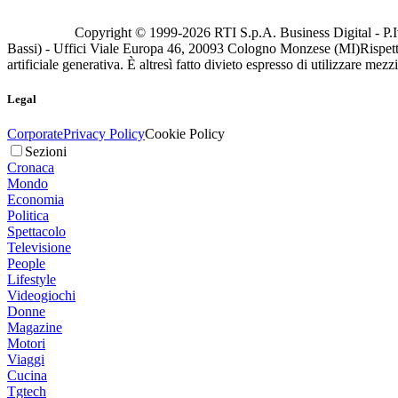
Copyright © 1999-
2026
RTI S.p.A. Business Digital - P.I
Bassi) - Uffici Viale Europa 46, 20093 Cologno Monzese (MI)
Rispett
artificiale generativa. È altresì fatto divieto espresso di utilizzare mez
Legal
Corporate
Privacy Policy
Cookie Policy
Sezioni
Cronaca
Mondo
Economia
Politica
Spettacolo
Televisione
People
Lifestyle
Videogiochi
Donne
Magazine
Motori
Viaggi
Cucina
Tgtech