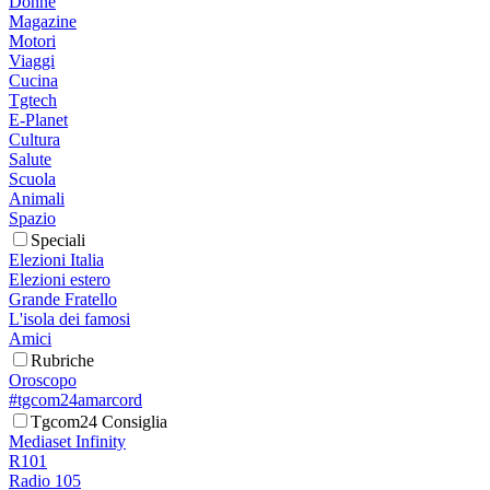
Donne
Magazine
Motori
Viaggi
Cucina
Tgtech
E-Planet
Cultura
Salute
Scuola
Animali
Spazio
Speciali
Elezioni Italia
Elezioni estero
Grande Fratello
L'isola dei famosi
Amici
Rubriche
Oroscopo
#tgcom24amarcord
Tgcom24 Consiglia
Mediaset Infinity
R101
Radio 105