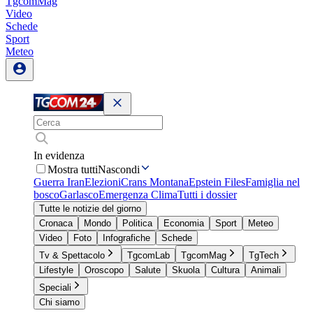
TgcomMag
Video
Schede
Sport
Meteo
In evidenza
Mostra tutti
Nascondi
Guerra Iran
Elezioni
Crans Montana
Epstein Files
Famiglia nel
bosco
Garlasco
Emergenza Clima
Tutti i dossier
Tutte le notizie del giorno
Cronaca
Mondo
Politica
Economia
Sport
Meteo
Video
Foto
Infografiche
Schede
Tv & Spettacolo
TgcomLab
TgcomMag
TgTech
Lifestyle
Oroscopo
Salute
Skuola
Cultura
Animali
Speciali
Chi siamo