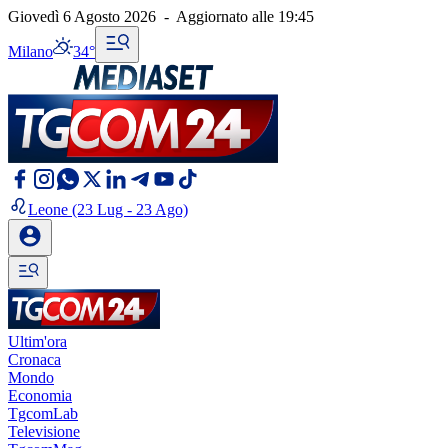
Giovedì 6 Agosto 2026
-
Aggiornato alle
19:45
Milano
34°
Leone
(23 Lug - 23 Ago)
Ultim'ora
Cronaca
Mondo
Economia
TgcomLab
Televisione