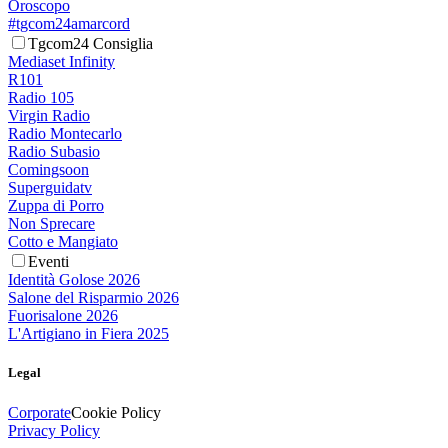
Oroscopo
#tgcom24amarcord
Tgcom24 Consiglia
Mediaset Infinity
R101
Radio 105
Virgin Radio
Radio Montecarlo
Radio Subasio
Comingsoon
Superguidatv
Zuppa di Porro
Non Sprecare
Cotto e Mangiato
Eventi
Identità Golose 2026
Salone del Risparmio 2026
Fuorisalone 2026
L'Artigiano in Fiera 2025
Legal
Corporate
Cookie Policy
Privacy Policy