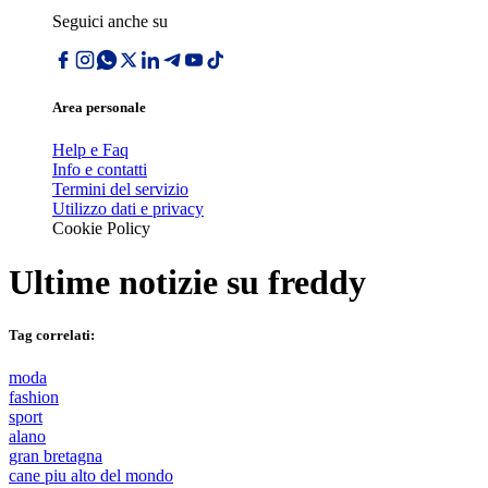
Seguici anche su
Area personale
Help e Faq
Info e contatti
Termini del servizio
Utilizzo dati e privacy
Cookie Policy
Ultime notizie su
freddy
Tag correlati:
moda
fashion
sport
alano
gran bretagna
cane piu alto del mondo