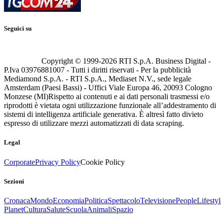
Seguici su
Copyright © 1999-
2026
RTI S.p.A. Business Digital -
P.Iva 03976881007 - Tutti i diritti riservati - Per la pubblicità
Mediamond S.p.A. - RTI S.p.A., Mediaset N.V., sede legale
Amsterdam (Paesi Bassi) - Uffici Viale Europa 46, 20093 Cologno
Monzese (MI)
Rispetto ai contenuti e ai dati personali trasmessi e/o
riprodotti è vietata ogni utilizzazione funzionale all’addestramento di
sistemi di intelligenza artificiale generativa. È altresì fatto divieto
espresso di utilizzare mezzi automatizzati di data scraping.
Legal
Corporate
Privacy Policy
Cookie Policy
Sezioni
Cronaca
Mondo
Economia
Politica
Spettacolo
Televisione
People
Lifestyl
Planet
Cultura
Salute
Scuola
Animali
Spazio