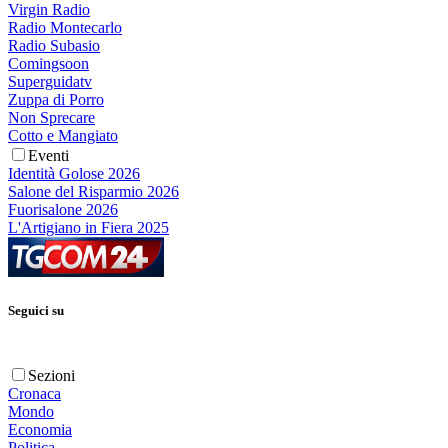
Virgin Radio
Radio Montecarlo
Radio Subasio
Comingsoon
Superguidatv
Zuppa di Porro
Non Sprecare
Cotto e Mangiato
Eventi
Identità Golose 2026
Salone del Risparmio 2026
Fuorisalone 2026
L'Artigiano in Fiera 2025
Seguici su
Sezioni
Cronaca
Mondo
Economia
Politica