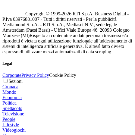
Copyright © 1999-
2026
RTI S.p.A. Business Digital -
P.Iva 03976881007 - Tutti i diritti riservati - Per la pubblicità
Mediamond S.p.A. - RTI S.p.A., Mediaset N.V., sede legale
Amsterdam (Paesi Bassi) - Uffici Viale Europa 46, 20093 Cologno
Monzese (MI)
Rispetto ai contenuti e ai dati personali trasmessi e/o
riprodotti è vietata ogni utilizzazione funzionale all’addestramento di
sistemi di intelligenza artificiale generativa. È altresì fatto divieto
espresso di utilizzare mezzi automatizzati di data scraping.
Legal
Corporate
Privacy Policy
Cookie Policy
Sezioni
Cronaca
Mondo
Economia
Politica
Spettacolo
Televisione
People
Lifestyle
Videogiochi