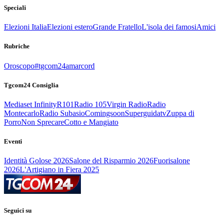
Speciali
Elezioni Italia
Elezioni estero
Grande Fratello
L'isola dei famosi
Amici
Rubriche
Oroscopo
#tgcom24amarcord
Tgcom24 Consiglia
Mediaset Infinity
R101
Radio 105
Virgin Radio
Radio
Montecarlo
Radio Subasio
Comingsoon
Superguidatv
Zuppa di
Porro
Non Sprecare
Cotto e Mangiato
Eventi
Identità Golose 2026
Salone del Risparmio 2026
Fuorisalone
2026
L'Artigiano in Fiera 2025
Seguici su