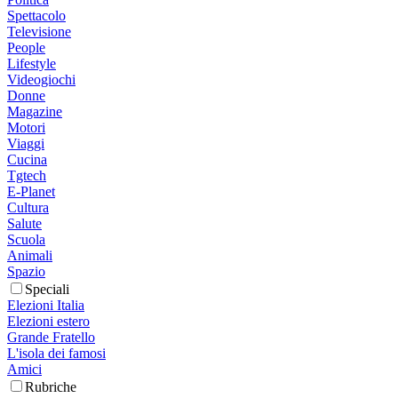
Spettacolo
Televisione
People
Lifestyle
Videogiochi
Donne
Magazine
Motori
Viaggi
Cucina
Tgtech
E-Planet
Cultura
Salute
Scuola
Animali
Spazio
Speciali
Elezioni Italia
Elezioni estero
Grande Fratello
L'isola dei famosi
Amici
Rubriche