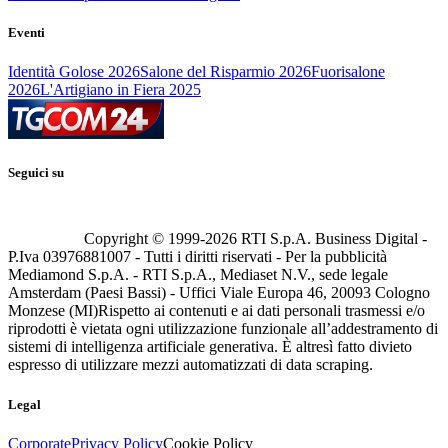
Eventi
Identità Golose 2026
Salone del Risparmio 2026
Fuorisalone
2026
L'Artigiano in Fiera 2025
Seguici su
Copyright © 1999-
2026
RTI S.p.A. Business Digital -
P.Iva 03976881007 - Tutti i diritti riservati - Per la pubblicità
Mediamond S.p.A. - RTI S.p.A., Mediaset N.V., sede legale
Amsterdam (Paesi Bassi) - Uffici Viale Europa 46, 20093 Cologno
Monzese (MI)
Rispetto ai contenuti e ai dati personali trasmessi e/o
riprodotti è vietata ogni utilizzazione funzionale all’addestramento di
sistemi di intelligenza artificiale generativa. È altresì fatto divieto
espresso di utilizzare mezzi automatizzati di data scraping.
Legal
Corporate
Privacy Policy
Cookie Policy