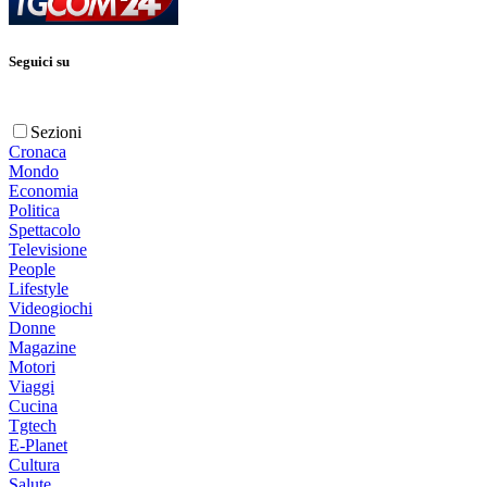
Seguici su
Sezioni
Cronaca
Mondo
Economia
Politica
Spettacolo
Televisione
People
Lifestyle
Videogiochi
Donne
Magazine
Motori
Viaggi
Cucina
Tgtech
E-Planet
Cultura
Salute