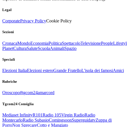
Legal
Corporate
Privacy Policy
Cookie Policy
Sezioni
Cronaca
Mondo
Economia
Politica
Spettacolo
Televisione
People
Lifestyl
Planet
Cultura
Salute
Scuola
Animali
Spazio
Speciali
Elezioni Italia
Elezioni estero
Grande Fratello
L'isola dei famosi
Amici
Rubriche
Oroscopo
#tgcom24amarcord
Tgcom24 Consiglia
Mediaset Infinity
R101
Radio 105
Virgin Radio
Radio
Montecarlo
Radio Subasio
Comingsoon
Superguidatv
Zuppa di
Porro
Non Sprecare
Cotto e Mangiato