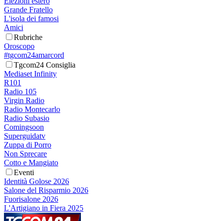
Elezioni estero
Grande Fratello
L'isola dei famosi
Amici
Rubriche
Oroscopo
#tgcom24amarcord
Tgcom24 Consiglia
Mediaset Infinity
R101
Radio 105
Virgin Radio
Radio Montecarlo
Radio Subasio
Comingsoon
Superguidatv
Zuppa di Porro
Non Sprecare
Cotto e Mangiato
Eventi
Identità Golose 2026
Salone del Risparmio 2026
Fuorisalone 2026
L'Artigiano in Fiera 2025