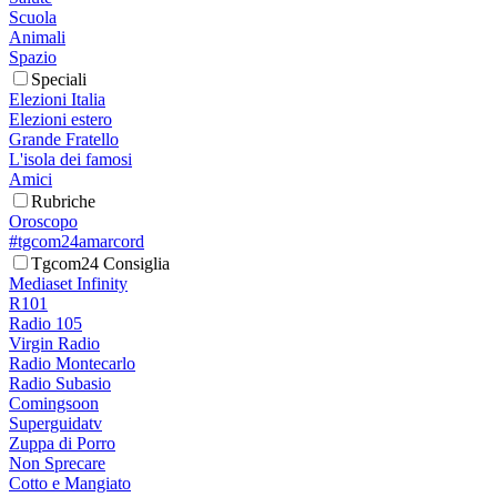
Scuola
Animali
Spazio
Speciali
Elezioni Italia
Elezioni estero
Grande Fratello
L'isola dei famosi
Amici
Rubriche
Oroscopo
#tgcom24amarcord
Tgcom24 Consiglia
Mediaset Infinity
R101
Radio 105
Virgin Radio
Radio Montecarlo
Radio Subasio
Comingsoon
Superguidatv
Zuppa di Porro
Non Sprecare
Cotto e Mangiato