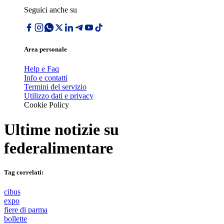
Seguici anche su
Area personale
Help e Faq
Info e contatti
Termini del servizio
Utilizzo dati e privacy
Cookie Policy
Ultime notizie su
federalimentare
Tag correlati:
cibus
expo
fiere di parma
bollette