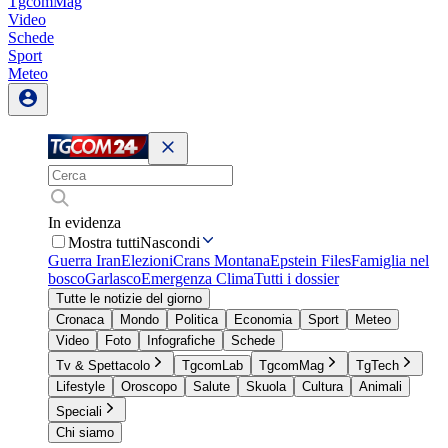
TgcomMag
Video
Schede
Sport
Meteo
In evidenza
Mostra tutti
Nascondi
Guerra Iran
Elezioni
Crans Montana
Epstein Files
Famiglia nel
bosco
Garlasco
Emergenza Clima
Tutti i dossier
Tutte le notizie del giorno
Cronaca
Mondo
Politica
Economia
Sport
Meteo
Video
Foto
Infografiche
Schede
Tv & Spettacolo
TgcomLab
TgcomMag
TgTech
Lifestyle
Oroscopo
Salute
Skuola
Cultura
Animali
Speciali
Chi siamo