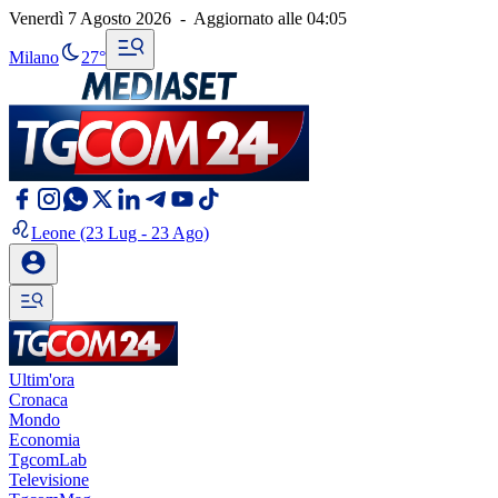
Venerdì 7 Agosto 2026
-
Aggiornato alle
04:05
Milano
27°
Leone
(23 Lug - 23 Ago)
Ultim'ora
Cronaca
Mondo
Economia
TgcomLab
Televisione