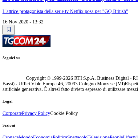
L'attrice protagonista della serie tv Netflix posa per "GQ British"
16 Nov 2020 - 13:32
Seguici su
Copyright © 1999-
2026
RTI S.p.A. Business Digital - P.I
Bassi) - Uffici Viale Europa 46, 20093 Cologno Monzese (MI)
Rispett
artificiale generativa. È altresì fatto divieto espresso di utilizzare mez
Legal
Corporate
Privacy Policy
Cookie Policy
Sezioni
Cronaca
Mondo
Economia
Politica
Spettacolo
Televisione
People
Lifestyl