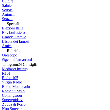
Cultura
Salute
Scuola
Animali
Spazio
Speciali
Elezioni Italia
Elezioni estero
Grande Fratello
L'isola dei famosi
Amici
Rubriche
Oroscopo
#tgcom24amarcord
Tgcom24 Consiglia
Mediaset Infinity
R101
Radio 105
Virgin Radio
Radio Montecarlo
Radio Subasio
Comingsoon
Superguidatv
Zuppa di Porro
Non Sprecare