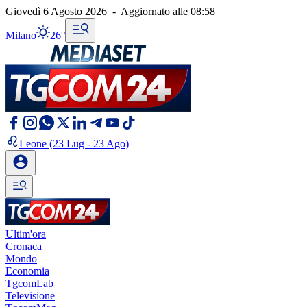
Giovedì 6 Agosto 2026
-
Aggiornato alle
08:58
Milano
26°
Leone
(23 Lug - 23 Ago)
Ultim'ora
Cronaca
Mondo
Economia
TgcomLab
Televisione