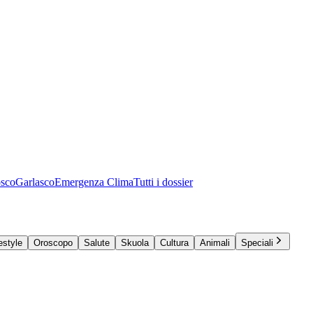
osco
Garlasco
Emergenza Clima
Tutti i dossier
estyle
Oroscopo
Salute
Skuola
Cultura
Animali
Speciali