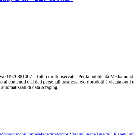
va 03976881007 - Tutti i diritti riservati - Per la pubblicità Mediamon
o ai contenuti e ai dati personali trasmessi e/o riprodotti è vietata ogni 
zi automatizzati di data scraping.
e
Videogiochi
Donne
Magazine
Motori
Viaggi
Cucina
Tgtech
E-Planet
Cult