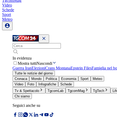
TgcomMag
Video
Schede
Sport
Meteo
In evidenza
Mostra tutti
Nascondi
Guerra Iran
Elezioni
Crans Montana
Epstein Files
Famiglia nel b
Tutte le notizie del giorno
Cronaca
Mondo
Politica
Economia
Sport
Meteo
Video
Foto
Infografiche
Schede
Tv & Spettacolo
TgcomLab
TgcomMag
TgTech
Lif
Chi siamo
Seguici anche su