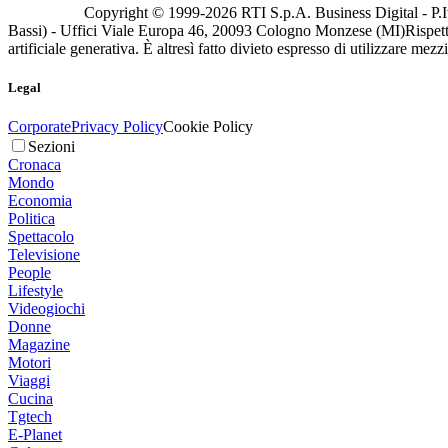
Copyright © 1999-
2026
RTI S.p.A. Business Digital - P.I
Bassi) - Uffici Viale Europa 46, 20093 Cologno Monzese (MI)
Rispett
artificiale generativa. È altresì fatto divieto espresso di utilizzare mez
Legal
Corporate
Privacy Policy
Cookie Policy
Sezioni
Cronaca
Mondo
Economia
Politica
Spettacolo
Televisione
People
Lifestyle
Videogiochi
Donne
Magazine
Motori
Viaggi
Cucina
Tgtech
E-Planet