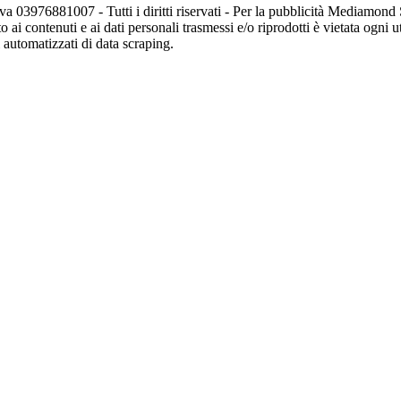
va 03976881007 - Tutti i diritti riservati - Per la pubblicità Mediamon
o ai contenuti e ai dati personali trasmessi e/o riprodotti è vietata ogni 
zi automatizzati di data scraping.