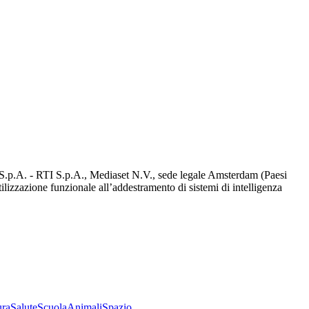
d S.p.A. - RTI S.p.A., Mediaset N.V., sede legale Amsterdam (Paesi
utilizzazione funzionale all’addestramento di sistemi di intelligenza
ura
Salute
Scuola
Animali
Spazio