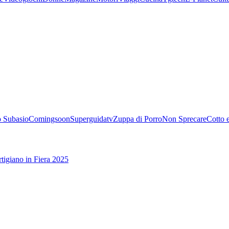
 Subasio
Comingsoon
Superguidatv
Zuppa di Porro
Non Sprecare
Cotto 
tigiano in Fiera 2025