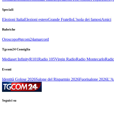
Speciali
Elezioni Italia
Elezioni estero
Grande Fratello
L'isola dei famosi
Amici
Rubriche
Oroscopo
#tgcom24amarcord
Tgcom24 Consiglia
Mediaset Infinity
R101
Radio 105
Virgin Radio
Radio Montecarlo
Radio
Eventi
Identità Golose 2026
Salone del Risparmio 2026
Fuorisalone 2026
L'Ar
Seguici su