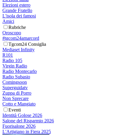
Elezioni estero
Grande Fratello
L'isola dei famosi
Amici
Rubriche
Oroscopo
#tgcom24amarcord
Tgcom24 Consiglia
Mediaset Infinity
R101
Radio 105
Virgin Radio
Radio Montecarlo
Radio Subasio
Comingsoon
Superguidatv
Zuppa di Porro
Non Sprecare
Cotto e Mangiato
Eventi
Identità Golose 2026
Salone del Risparmio 2026
Fuorisalone 2026
L'Artigiano in Fiera 2025