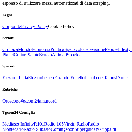
espresso di utilizzare mezzi automatizzati di data scraping.
Legal
Corporate
Privacy Policy
Cookie Policy
Sezioni
Cronaca
Mondo
Economia
Politica
Spettacolo
Televisione
People
Lifestyl
Planet
Cultura
Salute
Scuola
Animali
Spazio
Speciali
Elezioni Italia
Elezioni estero
Grande Fratello
L'isola dei famosi
Amici
Rubriche
Oroscopo
#tgcom24amarcord
Tgcom24 Consiglia
Mediaset Infinity
R101
Radio 105
Virgin Radio
Radio
Montecarlo
Radio Subasio
Comingsoon
Superguidatv
Zuppa di