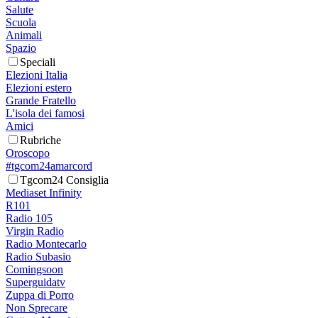
Salute
Scuola
Animali
Spazio
Speciali
Elezioni Italia
Elezioni estero
Grande Fratello
L'isola dei famosi
Amici
Rubriche
Oroscopo
#tgcom24amarcord
Tgcom24 Consiglia
Mediaset Infinity
R101
Radio 105
Virgin Radio
Radio Montecarlo
Radio Subasio
Comingsoon
Superguidatv
Zuppa di Porro
Non Sprecare