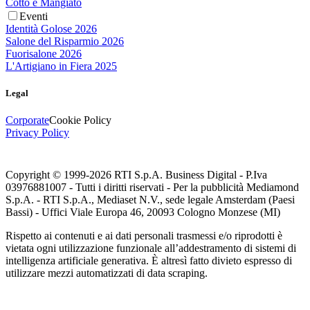
Cotto e Mangiato
Eventi
Identità Golose 2026
Salone del Risparmio 2026
Fuorisalone 2026
L'Artigiano in Fiera 2025
Legal
Corporate
Cookie Policy
Privacy Policy
Copyright © 1999-
2026
RTI S.p.A. Business Digital - P.Iva
03976881007 - Tutti i diritti riservati - Per la pubblicità Mediamond
S.p.A. - RTI S.p.A., Mediaset N.V., sede legale Amsterdam (Paesi
Bassi) - Uffici Viale Europa 46, 20093 Cologno Monzese (MI)
Rispetto ai contenuti e ai dati personali trasmessi e/o riprodotti è
vietata ogni utilizzazione funzionale all’addestramento di sistemi di
intelligenza artificiale generativa. È altresì fatto divieto espresso di
utilizzare mezzi automatizzati di data scraping.