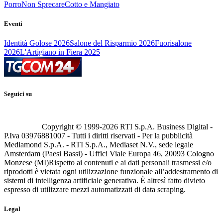
Porro
Non Sprecare
Cotto e Mangiato
Eventi
Identità Golose 2026
Salone del Risparmio 2026
Fuorisalone
2026
L'Artigiano in Fiera 2025
Seguici su
Copyright © 1999-
2026
RTI S.p.A. Business Digital -
P.Iva 03976881007 - Tutti i diritti riservati - Per la pubblicità
Mediamond S.p.A. - RTI S.p.A., Mediaset N.V., sede legale
Amsterdam (Paesi Bassi) - Uffici Viale Europa 46, 20093 Cologno
Monzese (MI)
Rispetto ai contenuti e ai dati personali trasmessi e/o
riprodotti è vietata ogni utilizzazione funzionale all’addestramento di
sistemi di intelligenza artificiale generativa. È altresì fatto divieto
espresso di utilizzare mezzi automatizzati di data scraping.
Legal