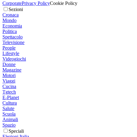
Corporate
Privacy Policy
Cookie Policy
Sezioni
Cronaca
Mondo
Economia
Politica
Spettacolo
Televisione
People
Lifestyle
Videogiochi
Donne
Magazine
Motori
Viaggi
Cucina
Tgtech
E-Planet
Cultura
Salute
Scuola
Animali
Spazio
Speciali
Elezioni Italia