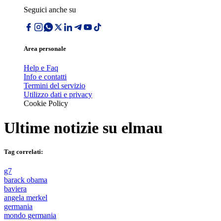
Seguici anche su
Area personale
Help e Faq
Info e contatti
Termini del servizio
Utilizzo dati e privacy
Cookie Policy
Ultime notizie su
elmau
Tag correlati:
g7
barack obama
baviera
angela merkel
germania
mondo germania