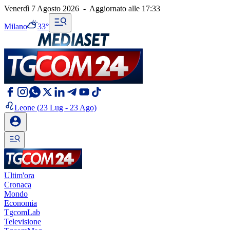
Venerdì 7 Agosto 2026
-
Aggiornato alle
17:33
Milano
33°
Leone
(23 Lug - 23 Ago)
Ultim'ora
Cronaca
Mondo
Economia
TgcomLab
Televisione