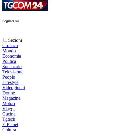
Seguici su
Sezioni
Cronaca
Mondo
Economia
Politica
Spettacolo
Televisione
People
Lifestyle
Videogiochi
Donne
Magazine
Motori
Viaggi
Cucina
Tgtech
E-Planet
Cultura