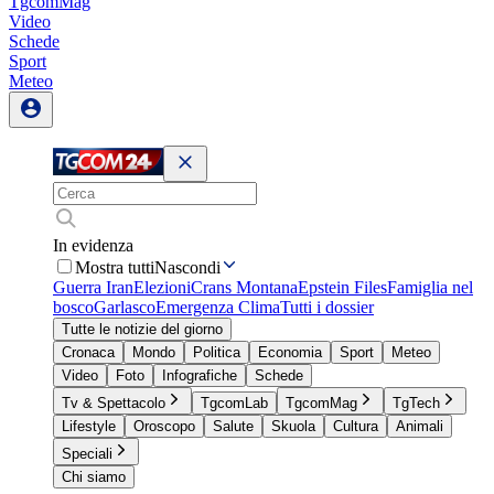
TgcomMag
Video
Schede
Sport
Meteo
In evidenza
Mostra tutti
Nascondi
Guerra Iran
Elezioni
Crans Montana
Epstein Files
Famiglia nel
bosco
Garlasco
Emergenza Clima
Tutti i dossier
Tutte le notizie del giorno
Cronaca
Mondo
Politica
Economia
Sport
Meteo
Video
Foto
Infografiche
Schede
Tv & Spettacolo
TgcomLab
TgcomMag
TgTech
Lifestyle
Oroscopo
Salute
Skuola
Cultura
Animali
Speciali
Chi siamo