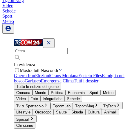
TgcomMag
Video
Schede
Sport
Meteo
In evidenza
Mostra tutti
Nascondi
Guerra Iran
Elezioni
Crans Montana
Epstein Files
Famiglia nel
bosco
Garlasco
Emergenza Clima
Tutti i dossier
Tutte le notizie del giorno
Cronaca
Mondo
Politica
Economia
Sport
Meteo
Video
Foto
Infografiche
Schede
Tv & Spettacolo
TgcomLab
TgcomMag
TgTech
Lifestyle
Oroscopo
Salute
Skuola
Cultura
Animali
Speciali
Chi siamo