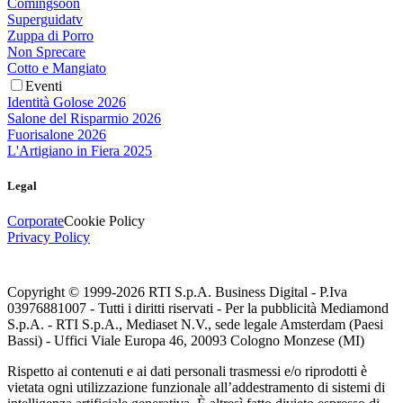
Comingsoon
Superguidatv
Zuppa di Porro
Non Sprecare
Cotto e Mangiato
Eventi
Identità Golose 2026
Salone del Risparmio 2026
Fuorisalone 2026
L'Artigiano in Fiera 2025
Legal
Corporate
Cookie Policy
Privacy Policy
Copyright © 1999-
2026
RTI S.p.A. Business Digital - P.Iva
03976881007 - Tutti i diritti riservati - Per la pubblicità Mediamond
S.p.A. - RTI S.p.A., Mediaset N.V., sede legale Amsterdam (Paesi
Bassi) - Uffici Viale Europa 46, 20093 Cologno Monzese (MI)
Rispetto ai contenuti e ai dati personali trasmessi e/o riprodotti è
vietata ogni utilizzazione funzionale all’addestramento di sistemi di