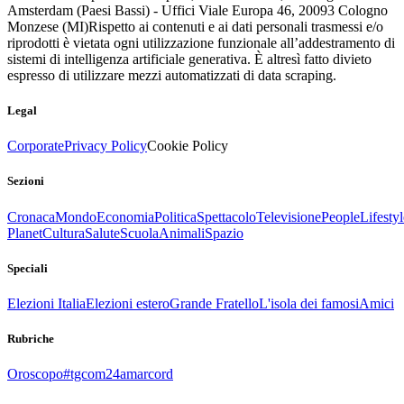
Amsterdam (Paesi Bassi) - Uffici Viale Europa 46, 20093 Cologno
Monzese (MI)
Rispetto ai contenuti e ai dati personali trasmessi e/o
riprodotti è vietata ogni utilizzazione funzionale all’addestramento di
sistemi di intelligenza artificiale generativa. È altresì fatto divieto
espresso di utilizzare mezzi automatizzati di data scraping.
Legal
Corporate
Privacy Policy
Cookie Policy
Sezioni
Cronaca
Mondo
Economia
Politica
Spettacolo
Televisione
People
Lifestyl
Planet
Cultura
Salute
Scuola
Animali
Spazio
Speciali
Elezioni Italia
Elezioni estero
Grande Fratello
L'isola dei famosi
Amici
Rubriche
Oroscopo
#tgcom24amarcord