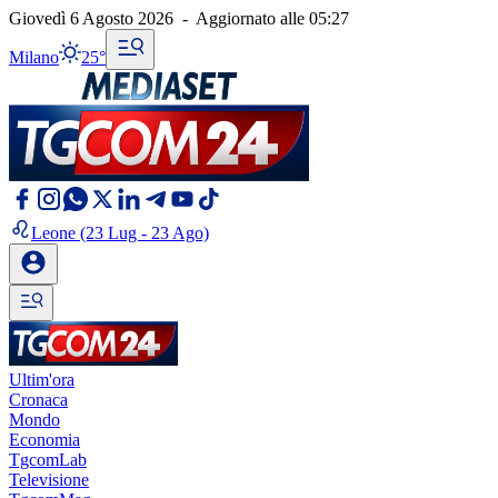
Giovedì 6 Agosto 2026
-
Aggiornato alle
05:27
Milano
25°
Leone
(23 Lug - 23 Ago)
Ultim'ora
Cronaca
Mondo
Economia
TgcomLab
Televisione