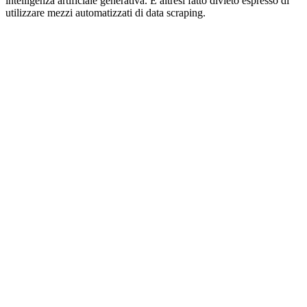
intelligenza artificiale generativa. È altresì fatto divieto espresso di
utilizzare mezzi automatizzati di data scraping.