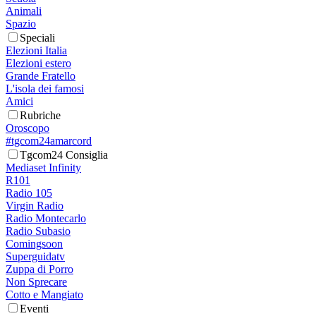
Animali
Spazio
Speciali
Elezioni Italia
Elezioni estero
Grande Fratello
L'isola dei famosi
Amici
Rubriche
Oroscopo
#tgcom24amarcord
Tgcom24 Consiglia
Mediaset Infinity
R101
Radio 105
Virgin Radio
Radio Montecarlo
Radio Subasio
Comingsoon
Superguidatv
Zuppa di Porro
Non Sprecare
Cotto e Mangiato
Eventi