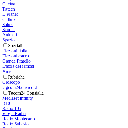
Cucina
Tgtech
E-Planet
Cultura
Salute
Scuola
Animali
Spazio
Speciali
Elezioni Italia
Elezioni estero
Grande Fratello
L'isola dei famosi
Amici
Rubriche
Oroscopo
#tgcom24amarcord
Tgcom24 Consiglia
Mediaset Infinity
R101
Radio 105
Virgin Radio
Radio Montecarlo
Radio Subasio