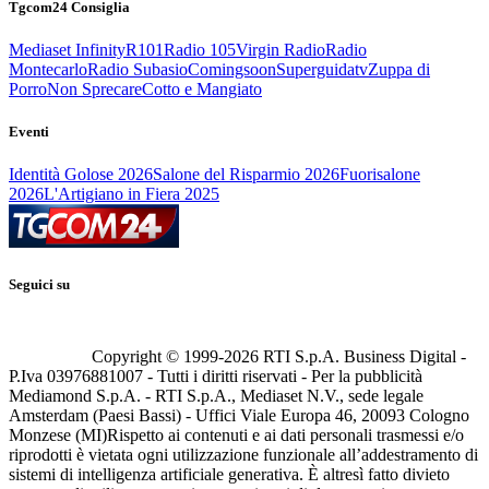
Tgcom24 Consiglia
Mediaset Infinity
R101
Radio 105
Virgin Radio
Radio
Montecarlo
Radio Subasio
Comingsoon
Superguidatv
Zuppa di
Porro
Non Sprecare
Cotto e Mangiato
Eventi
Identità Golose 2026
Salone del Risparmio 2026
Fuorisalone
2026
L'Artigiano in Fiera 2025
Seguici su
Copyright © 1999-
2026
RTI S.p.A. Business Digital -
P.Iva 03976881007 - Tutti i diritti riservati - Per la pubblicità
Mediamond S.p.A. - RTI S.p.A., Mediaset N.V., sede legale
Amsterdam (Paesi Bassi) - Uffici Viale Europa 46, 20093 Cologno
Monzese (MI)
Rispetto ai contenuti e ai dati personali trasmessi e/o
riprodotti è vietata ogni utilizzazione funzionale all’addestramento di
sistemi di intelligenza artificiale generativa. È altresì fatto divieto