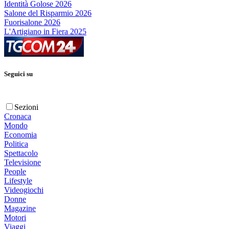
Identità Golose 2026
Salone del Risparmio 2026
Fuorisalone 2026
L'Artigiano in Fiera 2025
Seguici su
Sezioni
Cronaca
Mondo
Economia
Politica
Spettacolo
Televisione
People
Lifestyle
Videogiochi
Donne
Magazine
Motori
Viaggi