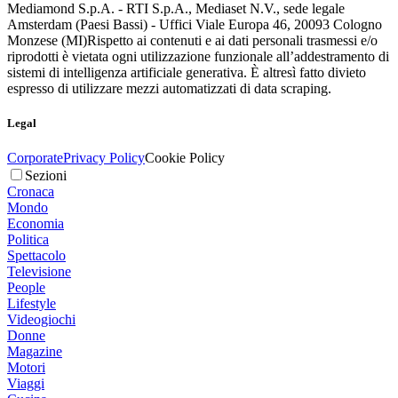
Mediamond S.p.A. - RTI S.p.A., Mediaset N.V., sede legale
Amsterdam (Paesi Bassi) - Uffici Viale Europa 46, 20093 Cologno
Monzese (MI)
Rispetto ai contenuti e ai dati personali trasmessi e/o
riprodotti è vietata ogni utilizzazione funzionale all’addestramento di
sistemi di intelligenza artificiale generativa. È altresì fatto divieto
espresso di utilizzare mezzi automatizzati di data scraping.
Legal
Corporate
Privacy Policy
Cookie Policy
Sezioni
Cronaca
Mondo
Economia
Politica
Spettacolo
Televisione
People
Lifestyle
Videogiochi
Donne
Magazine
Motori
Viaggi