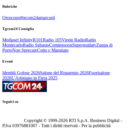
Rubriche
Oroscopo
#tgcom24amarcord
Tgcom24 Consiglia
Mediaset Infinity
R101
Radio 105
Virgin Radio
Radio
Montecarlo
Radio Subasio
Comingsoon
Superguidatv
Zuppa di
Porro
Non Sprecare
Cotto e Mangiato
Eventi
Identità Golose 2026
Salone del Risparmio 2026
Fuorisalone
2026
L'Artigiano in Fiera 2025
Seguici su
Copyright © 1999-
2026
RTI S.p.A. Business Digital -
P.Iva 03976881007 - Tutti i diritti riservati - Per la pubblicità