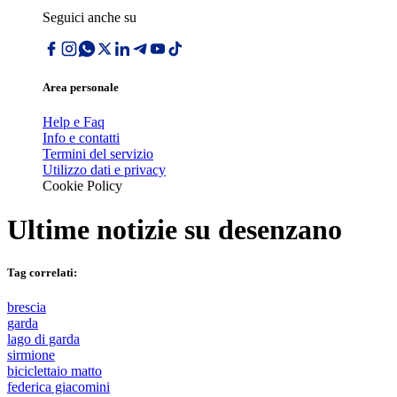
Seguici anche su
Area personale
Help e Faq
Info e contatti
Termini del servizio
Utilizzo dati e privacy
Cookie Policy
Ultime notizie su
desenzano
Tag correlati:
brescia
garda
lago di garda
sirmione
biciclettaio matto
federica giacomini