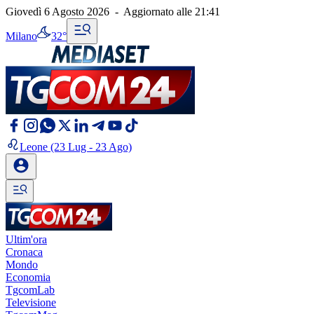
Giovedì 6 Agosto 2026
-
Aggiornato alle
21:41
Milano
32°
Leone
(23 Lug - 23 Ago)
Ultim'ora
Cronaca
Mondo
Economia
TgcomLab
Televisione