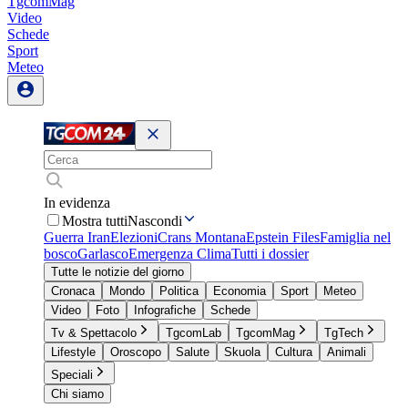
TgcomMag
Video
Schede
Sport
Meteo
In evidenza
Mostra tutti
Nascondi
Guerra Iran
Elezioni
Crans Montana
Epstein Files
Famiglia nel
bosco
Garlasco
Emergenza Clima
Tutti i dossier
Tutte le notizie del giorno
Cronaca
Mondo
Politica
Economia
Sport
Meteo
Video
Foto
Infografiche
Schede
Tv & Spettacolo
TgcomLab
TgcomMag
TgTech
Lifestyle
Oroscopo
Salute
Skuola
Cultura
Animali
Speciali
Chi siamo