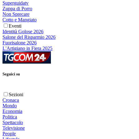
Superguidatv
Zuppa di Porro
Non Sprecare
Cotto e Mangiato
Eventi
Identità Golose 2026
Salone del Risparmio 2026
Fuorisalone 2026
L'Artigiano in Fiera 2025
Seguici su
Sezioni
Cronaca
Mondo
Economia
Politica
Spettacolo
Televisione
People