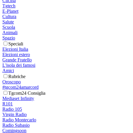
Cucina
Tgtech
E-Planet
Cultura
Salute
Scuola
Animali
Spazio
Speciali
Elezioni Italia
Elezioni estero
Grande Fratello
L'isola dei famosi
Amici
Rubriche
Oroscopo
#tgcom24amarcord
Tgcom24 Consiglia
Mediaset Infinity
R101
Radio 105
Virgin Radio
Radio Montecarlo
Radio Subasio
Comingsoon