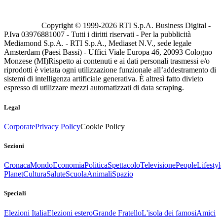
Copyright © 1999-
2026
RTI S.p.A. Business Digital -
P.Iva 03976881007 - Tutti i diritti riservati - Per la pubblicità
Mediamond S.p.A. - RTI S.p.A., Mediaset N.V., sede legale
Amsterdam (Paesi Bassi) - Uffici Viale Europa 46, 20093 Cologno
Monzese (MI)
Rispetto ai contenuti e ai dati personali trasmessi e/o
riprodotti è vietata ogni utilizzazione funzionale all’addestramento di
sistemi di intelligenza artificiale generativa. È altresì fatto divieto
espresso di utilizzare mezzi automatizzati di data scraping.
Legal
Corporate
Privacy Policy
Cookie Policy
Sezioni
Cronaca
Mondo
Economia
Politica
Spettacolo
Televisione
People
Lifestyl
Planet
Cultura
Salute
Scuola
Animali
Spazio
Speciali
Elezioni Italia
Elezioni estero
Grande Fratello
L'isola dei famosi
Amici