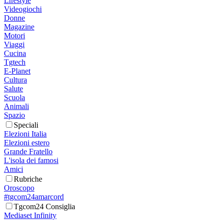
Lifestyle
Videogiochi
Donne
Magazine
Motori
Viaggi
Cucina
Tgtech
E-Planet
Cultura
Salute
Scuola
Animali
Spazio
Speciali
Elezioni Italia
Elezioni estero
Grande Fratello
L'isola dei famosi
Amici
Rubriche
Oroscopo
#tgcom24amarcord
Tgcom24 Consiglia
Mediaset Infinity