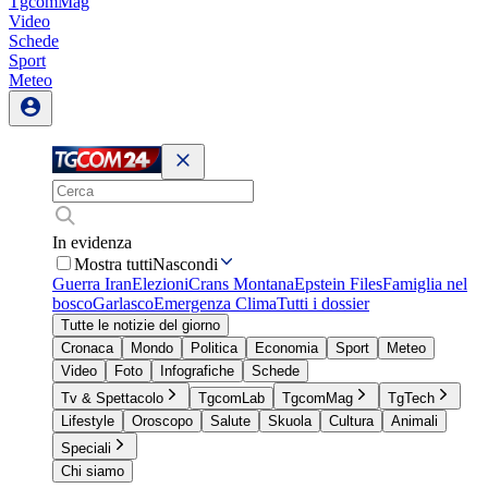
TgcomMag
Video
Schede
Sport
Meteo
In evidenza
Mostra tutti
Nascondi
Guerra Iran
Elezioni
Crans Montana
Epstein Files
Famiglia nel
bosco
Garlasco
Emergenza Clima
Tutti i dossier
Tutte le notizie del giorno
Cronaca
Mondo
Politica
Economia
Sport
Meteo
Video
Foto
Infografiche
Schede
Tv & Spettacolo
TgcomLab
TgcomMag
TgTech
Lifestyle
Oroscopo
Salute
Skuola
Cultura
Animali
Speciali
Chi siamo