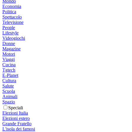
Mondo
Economia
Politica
Spettacolo
Televisione
People
Lifestyle
Videogiochi
Donne
Magazine
Motori
Viaggi
Cucina
Tgtech
E-Planet
Cultura
Salute
Scuola
Animali
Spazio
Speciali
Elezioni Italia
Elezioni estero
Grande Fratello
L'isola dei famosi