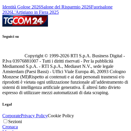
Identità Golose 2026
Salone del Risparmio 2026
Fuorisalone
2026
L'Artigiano in Fiera 2025
Seguici su
Copyright © 1999-
2026
RTI S.p.A. Business Digital -
P.Iva 03976881007 - Tutti i diritti riservati - Per la pubblicità
Mediamond S.p.A. - RTI S.p.A., Mediaset N.V., sede legale
Amsterdam (Paesi Bassi) - Uffici Viale Europa 46, 20093 Cologno
Monzese (MI)
Rispetto ai contenuti e ai dati personali trasmessi e/o
riprodotti è vietata ogni utilizzazione funzionale all’addestramento di
sistemi di intelligenza artificiale generativa. È altresì fatto divieto
espresso di utilizzare mezzi automatizzati di data scraping.
Legal
Corporate
Privacy Policy
Cookie Policy
Sezioni
Cronaca