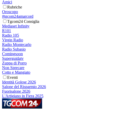
Amici
Rubriche
Oroscopo
#tgcom24amarcord
Tgcom24 Consiglia
Mediaset Infinity
R101
Radio 105
Virgin Radio
Radio Montecarlo
Radio Subasio
Comingsoon
Superguidatv
Zuppa di Porro
Non Sprecare
Cotto e Mangiato
Eventi
Identità Golose 2026
Salone del Risparmio 2026
Fuorisalone 2026
L'Artigiano in Fiera 2025