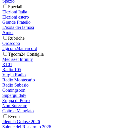
Spazio
Speciali
Elezioni Italia
Elezioni estero
Grande Fratello
L'isola dei famosi
Amici
Rubriche
Oroscopo
#tgcom24amarcord
Tgcom24 Consiglia
Mediaset Infinity
R101
Radio 105
Virgin Radio
Radio Montecarlo
Radio Subasio
Comingsoon
Superguidatv
Zuppa di Porro
Non Sprecare
Cotto e Mangiato
Eventi
Identità Golose 2026
Salone del Risparmio 2026