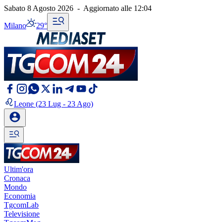
Sabato 8 Agosto 2026
-
Aggiornato alle
12:04
Milano
29°
Leone
(23 Lug - 23 Ago)
Ultim'ora
Cronaca
Mondo
Economia
TgcomLab
Televisione