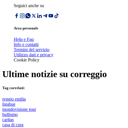
Seguici anche su
Area personale
Help e Faq
Info e contatti
Termini del servizio
Utilizzo dati e privacy
Cookie Policy
Ultime notizie su
correggio
Tag correlati:
reggio emilia
ligabue
mondovisione tour
bullismo
caritas
casa di cura