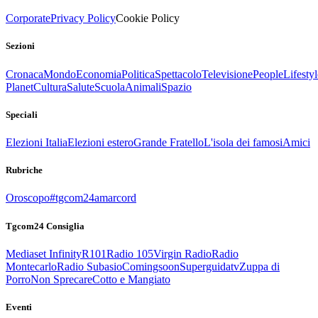
Corporate
Privacy Policy
Cookie Policy
Sezioni
Cronaca
Mondo
Economia
Politica
Spettacolo
Televisione
People
Lifestyl
Planet
Cultura
Salute
Scuola
Animali
Spazio
Speciali
Elezioni Italia
Elezioni estero
Grande Fratello
L'isola dei famosi
Amici
Rubriche
Oroscopo
#tgcom24amarcord
Tgcom24 Consiglia
Mediaset Infinity
R101
Radio 105
Virgin Radio
Radio
Montecarlo
Radio Subasio
Comingsoon
Superguidatv
Zuppa di
Porro
Non Sprecare
Cotto e Mangiato
Eventi