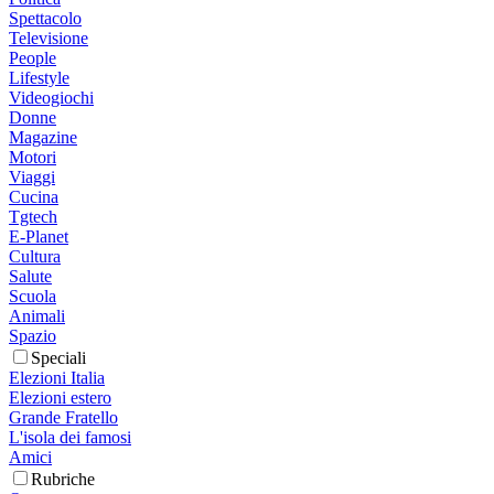
Spettacolo
Televisione
People
Lifestyle
Videogiochi
Donne
Magazine
Motori
Viaggi
Cucina
Tgtech
E-Planet
Cultura
Salute
Scuola
Animali
Spazio
Speciali
Elezioni Italia
Elezioni estero
Grande Fratello
L'isola dei famosi
Amici
Rubriche