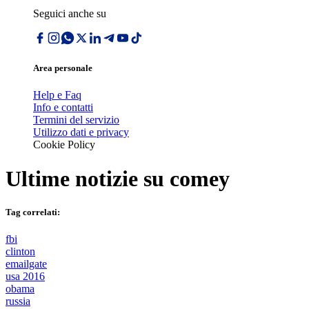
Seguici anche su
Area personale
Help e Faq
Info e contatti
Termini del servizio
Utilizzo dati e privacy
Cookie Policy
Ultime notizie su
comey
Tag correlati:
fbi
clinton
emailgate
usa 2016
obama
russia