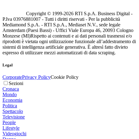
Copyright © 1999-
2026
RTI S.p.A. Business Digital -
P.Iva 03976881007 - Tutti i diritti riservati - Per la pubblicità
Mediamond S.p.A. - RTI S.p.A., Mediaset N.V., sede legale
Amsterdam (Paesi Bassi) - Uffici Viale Europa 46, 20093 Cologno
Monzese (MI)
Rispetto ai contenuti e ai dati personali trasmessi e/o
riprodotti è vietata ogni utilizzazione funzionale all’addestramento di
sistemi di intelligenza artificiale generativa. È altresì fatto divieto
espresso di utilizzare mezzi automatizzati di data scraping.
Legal
Corporate
Privacy Policy
Cookie Policy
Sezioni
Cronaca
Mondo
Economia
Politica
Spettacolo
Televisione
People
Lifestyle
Videogiochi