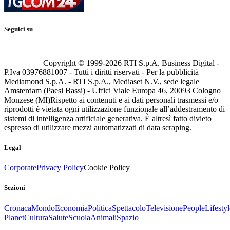
Seguici su
Copyright © 1999-
2026
RTI S.p.A. Business Digital -
P.Iva 03976881007 - Tutti i diritti riservati - Per la pubblicità
Mediamond S.p.A. - RTI S.p.A., Mediaset N.V., sede legale
Amsterdam (Paesi Bassi) - Uffici Viale Europa 46, 20093 Cologno
Monzese (MI)
Rispetto ai contenuti e ai dati personali trasmessi e/o
riprodotti è vietata ogni utilizzazione funzionale all’addestramento di
sistemi di intelligenza artificiale generativa. È altresì fatto divieto
espresso di utilizzare mezzi automatizzati di data scraping.
Legal
Corporate
Privacy Policy
Cookie Policy
Sezioni
Cronaca
Mondo
Economia
Politica
Spettacolo
Televisione
People
Lifestyl
Planet
Cultura
Salute
Scuola
Animali
Spazio