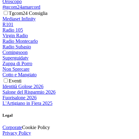
Oroscopo
#tgcom24amarcord
Tgcom24 Consiglia
Mediaset Infinity
R101
Radio 105
Virgin Radio
Radio Montecarlo
Radio Subasio
Comingsoon
Superguidatv
Zuppa di Porro
Non Sprecare
Cotto e Mangiato
Eventi
Identità Golose 2026
Salone del Risparmio 2026
Fuorisalone 2026
L'Artigiano in Fiera 2025
Legal
Corporate
Cookie Policy
Privacy Policy