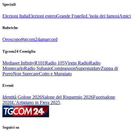
Speciali
Elezioni Italia
Elezioni estero
Grande Fratello
L'isola dei famosi
Amici
Rubriche
Oroscopo
#tgcom24amarcord
Tgcom24 Consiglia
Mediaset Infinity
R101
Radio 105
Virgin Radio
Radio
Montecarlo
Radio Subasio
Comingsoon
Superguidatv
Zuppa di
Porro
Non Sprecare
Cotto e Mangiato
Eventi
Identità Golose 2026
Salone del Risparmio 2026
Fuorisalone
2026
L'Artigiano in Fiera 2025
Seguici su