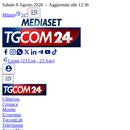
Sabato 8 Agosto 2026
-
Aggiornato alle
12:36
Milano
31°
Leone
(23 Lug - 23 Ago)
Ultim'ora
Cronaca
Mondo
Economia
TgcomLab
Televisione