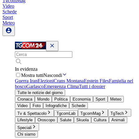
TgcomMag
Video
Schede
Sport
Meteo
In evidenza
Mostra tutti
Nascondi
Guerra Iran
Elezioni
Crans Montana
Epstein Files
Famiglia nel
bosco
Garlasco
Emergenza Clima
Tutti i dossier
Tutte le notizie del giorno
Cronaca
Mondo
Politica
Economia
Sport
Meteo
Video
Foto
Infografiche
Schede
Tv & Spettacolo
TgcomLab
TgcomMag
TgTech
Lifestyle
Oroscopo
Salute
Skuola
Cultura
Animali
Speciali
Chi siamo