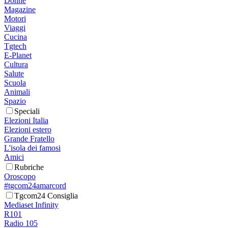
Donne
Magazine
Motori
Viaggi
Cucina
Tgtech
E-Planet
Cultura
Salute
Scuola
Animali
Spazio
Speciali
Elezioni Italia
Elezioni estero
Grande Fratello
L'isola dei famosi
Amici
Rubriche
Oroscopo
#tgcom24amarcord
Tgcom24 Consiglia
Mediaset Infinity
R101
Radio 105