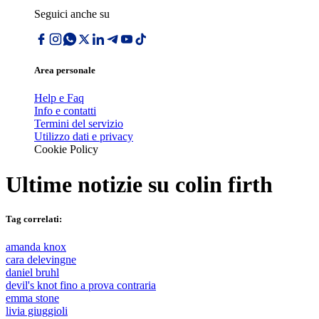
Seguici anche su
Area personale
Help e Faq
Info e contatti
Termini del servizio
Utilizzo dati e privacy
Cookie Policy
Ultime notizie su
colin firth
Tag correlati:
amanda knox
cara delevingne
daniel bruhl
devil's knot fino a prova contraria
emma stone
livia giuggioli