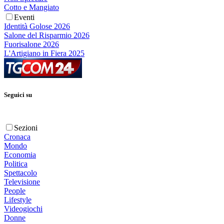
Cotto e Mangiato
Eventi
Identità Golose 2026
Salone del Risparmio 2026
Fuorisalone 2026
L'Artigiano in Fiera 2025
Seguici su
Sezioni
Cronaca
Mondo
Economia
Politica
Spettacolo
Televisione
People
Lifestyle
Videogiochi
Donne