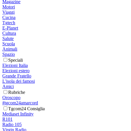
Magazine
Motori
Viaggi
Cucina
Tgtech
E-Planet
Cultura
Salute
Scuola
Animali
Spazio
Speciali
Elezioni Italia
Elezioni estero
Grande Fratello
L'isola dei famosi
Amici
Rubriche
Oroscopo
#tgcom24amarcord
Tgcom24 Consiglia
Mediaset Infinity
R101
Radio 105
Virgin Radio