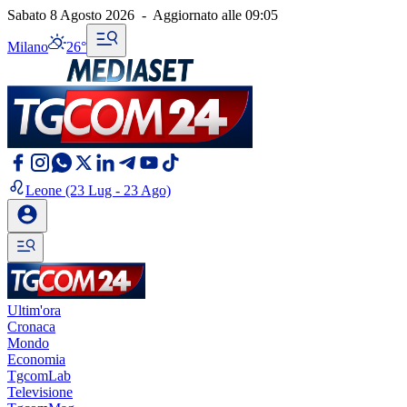
Sabato 8 Agosto 2026
-
Aggiornato alle
09:05
Milano
26°
Leone
(23 Lug - 23 Ago)
Ultim'ora
Cronaca
Mondo
Economia
TgcomLab
Televisione