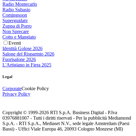
Radio Montecarlo
Radio Subasio
Comingsoon
Superguidatv
Zuppa di Porro
Non Sprecare
Cotto e Mangiato
Eventi
Identità Golose 2026
Salone del Risparmio 2026
Fuorisalone 2026
L'Artigiano in Fiera 2025
Legal
Corporate
Cookie Policy
Privacy Policy
Copyright © 1999-
2026
RTI S.p.A. Business Digital - P.Iva
03976881007 - Tutti i diritti riservati - Per la pubblicità Mediamond
S.p.A. - RTI S.p.A., Mediaset N.V., sede legale Amsterdam (Paesi
Bassi) - Uffici Viale Europa 46, 20093 Cologno Monzese (MI)