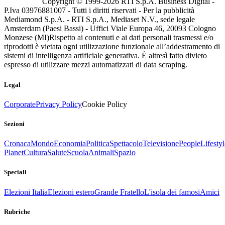
Copyright © 1999-
2026
RTI S.p.A. Business Digital -
P.Iva 03976881007 - Tutti i diritti riservati - Per la pubblicità
Mediamond S.p.A. - RTI S.p.A., Mediaset N.V., sede legale
Amsterdam (Paesi Bassi) - Uffici Viale Europa 46, 20093 Cologno
Monzese (MI)
Rispetto ai contenuti e ai dati personali trasmessi e/o
riprodotti è vietata ogni utilizzazione funzionale all’addestramento di
sistemi di intelligenza artificiale generativa. È altresì fatto divieto
espresso di utilizzare mezzi automatizzati di data scraping.
Legal
Corporate
Privacy Policy
Cookie Policy
Sezioni
Cronaca
Mondo
Economia
Politica
Spettacolo
Televisione
People
Lifestyl
Planet
Cultura
Salute
Scuola
Animali
Spazio
Speciali
Elezioni Italia
Elezioni estero
Grande Fratello
L'isola dei famosi
Amici
Rubriche