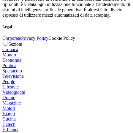
riprodotti è vietata ogni utilizzazione funzionale all’addestramento di
sistemi di intelligenza artificiale generativa. È altresì fatto divieto
espresso di utilizzare mezzi automatizzati di data scraping.
Legal
Corporate
Privacy Policy
Cookie Policy
Sezioni
Cronaca
Mondo
Economia
Politica
Spettacolo
Televisione
People
Lifestyle
Videogiochi
Donne
Magazine
Motori
Viaggi
Cucina
Tgtech
E-Planet