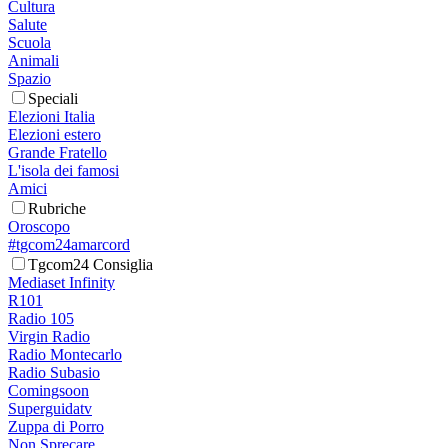
Cultura
Salute
Scuola
Animali
Spazio
Speciali
Elezioni Italia
Elezioni estero
Grande Fratello
L'isola dei famosi
Amici
Rubriche
Oroscopo
#tgcom24amarcord
Tgcom24 Consiglia
Mediaset Infinity
R101
Radio 105
Virgin Radio
Radio Montecarlo
Radio Subasio
Comingsoon
Superguidatv
Zuppa di Porro
Non Sprecare