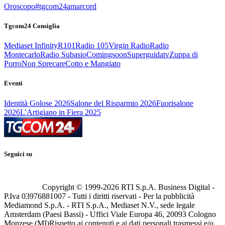
Oroscopo
#tgcom24amarcord
Tgcom24 Consiglia
Mediaset Infinity
R101
Radio 105
Virgin Radio
Radio
Montecarlo
Radio Subasio
Comingsoon
Superguidatv
Zuppa di
Porro
Non Sprecare
Cotto e Mangiato
Eventi
Identità Golose 2026
Salone del Risparmio 2026
Fuorisalone
2026
L'Artigiano in Fiera 2025
Seguici su
Copyright © 1999-
2026
RTI S.p.A. Business Digital -
P.Iva 03976881007 - Tutti i diritti riservati - Per la pubblicità
Mediamond S.p.A. - RTI S.p.A., Mediaset N.V., sede legale
Amsterdam (Paesi Bassi) - Uffici Viale Europa 46, 20093 Cologno
Monzese (MI)
Rispetto ai contenuti e ai dati personali trasmessi e/o