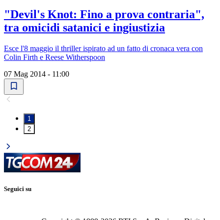
"Devil's Knot: Fino a prova contraria",
tra omicidi satanici e ingiustizia
Esce l'8 maggio il thriller ispirato ad un fatto di cronaca vera con
Colin Firth e Reese Witherspoon
07 Mag 2014 - 11:00
1
2
Seguici su