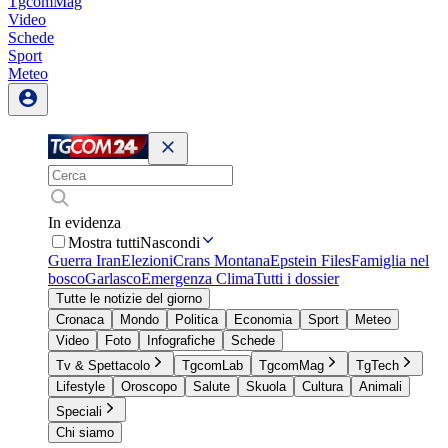
TgcomMag
Video
Schede
Sport
Meteo
In evidenza
Mostra tutti
Nascondi
Guerra Iran
Elezioni
Crans Montana
Epstein Files
Famiglia nel
bosco
Garlasco
Emergenza Clima
Tutti i dossier
Tutte le notizie del giorno
Cronaca
Mondo
Politica
Economia
Sport
Meteo
Video
Foto
Infografiche
Schede
Tv & Spettacolo
TgcomLab
TgcomMag
TgTech
Lifestyle
Oroscopo
Salute
Skuola
Cultura
Animali
Speciali
Chi siamo