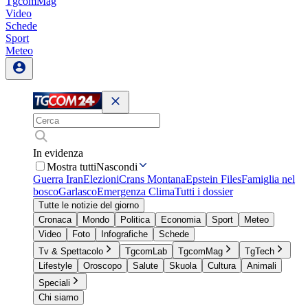
TgcomMag
Video
Schede
Sport
Meteo
In evidenza
Mostra tutti
Nascondi
Guerra Iran
Elezioni
Crans Montana
Epstein Files
Famiglia nel
bosco
Garlasco
Emergenza Clima
Tutti i dossier
Tutte le notizie del giorno
Cronaca
Mondo
Politica
Economia
Sport
Meteo
Video
Foto
Infografiche
Schede
Tv & Spettacolo
TgcomLab
TgcomMag
TgTech
Lifestyle
Oroscopo
Salute
Skuola
Cultura
Animali
Speciali
Chi siamo