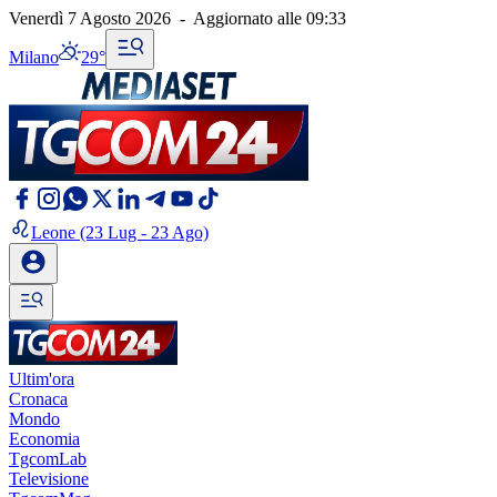
Venerdì 7 Agosto 2026
-
Aggiornato alle
09:33
Milano
29°
Leone
(23 Lug - 23 Ago)
Ultim'ora
Cronaca
Mondo
Economia
TgcomLab
Televisione