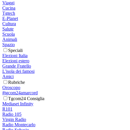
Viaggi
Cucina
Tgtech
E-Planet
Cultura
Salute
Scuola
Animali
Spazio
Speciali
Elezioni Italia
Elezioni estero
Grande Fratello
L'isola dei famosi
Amici
Rubriche
Oroscopo
#tgcom24amarcord
Tgcom24 Consiglia
Mediaset Infinity
R101
Radio 105
Virgin Radio
Radio Montecarlo
Radio Subasio