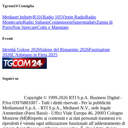
Tgcom24 Consiglia
Mediaset Infinity
R101
Radio 105
Virgin Radio
Radio
Montecarlo
Radio Subasio
Comingsoon
Superguidatv
Zuppa di
Porro
Non Sprecare
Cotto e Mangiato
Eventi
Identità Golose 2026
Salone del Risparmio 2026
Fuorisalone
2026
L'Artigiano in Fiera 2025
Seguici su
Copyright © 1999-
2026
RTI S.p.A. Business Digital -
P.Iva 03976881007 - Tutti i diritti riservati - Per la pubblicità
Mediamond S.p.A. - RTI S.p.A., Mediaset N.V., sede legale
Amsterdam (Paesi Bassi) - Uffici Viale Europa 46, 20093 Cologno
Monzese (MI)
Rispetto ai contenuti e ai dati personali trasmessi e/o
riprodotti è vietata ogni utilizzazione funzionale all’addestramento di