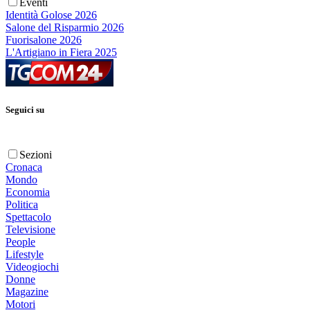
Eventi
Identità Golose 2026
Salone del Risparmio 2026
Fuorisalone 2026
L'Artigiano in Fiera 2025
Seguici su
Sezioni
Cronaca
Mondo
Economia
Politica
Spettacolo
Televisione
People
Lifestyle
Videogiochi
Donne
Magazine
Motori