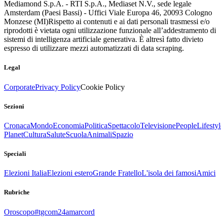
Mediamond S.p.A. - RTI S.p.A., Mediaset N.V., sede legale
Amsterdam (Paesi Bassi) - Uffici Viale Europa 46, 20093 Cologno
Monzese (MI)
Rispetto ai contenuti e ai dati personali trasmessi e/o
riprodotti è vietata ogni utilizzazione funzionale all’addestramento di
sistemi di intelligenza artificiale generativa. È altresì fatto divieto
espresso di utilizzare mezzi automatizzati di data scraping.
Legal
Corporate
Privacy Policy
Cookie Policy
Sezioni
Cronaca
Mondo
Economia
Politica
Spettacolo
Televisione
People
Lifestyl
Planet
Cultura
Salute
Scuola
Animali
Spazio
Speciali
Elezioni Italia
Elezioni estero
Grande Fratello
L'isola dei famosi
Amici
Rubriche
Oroscopo
#tgcom24amarcord