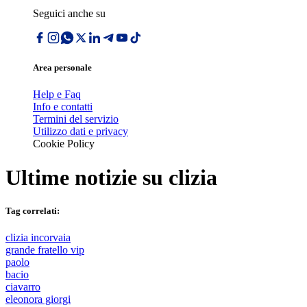
Seguici anche su
Area personale
Help e Faq
Info e contatti
Termini del servizio
Utilizzo dati e privacy
Cookie Policy
Ultime notizie su
clizia
Tag correlati:
clizia incorvaia
grande fratello vip
paolo
bacio
ciavarro
eleonora giorgi