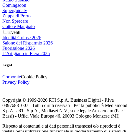
Comingsoon
Superguidatv
Zuppa di Porro
Non Sprecare
Cotto e Mangiato
Eventi
Identità Golose 2026
Salone del Risparmio 2026
Fuorisalone 2026
L'Artigiano in Fiera 2025
Legal
Corporate
Cookie Policy
Privacy Policy
Copyright © 1999-
2026
RTI S.p.A. Business Digital - P.Iva
03976881007 - Tutti i diritti riservati - Per la pubblicità Mediamond
S.p.A. - RTI S.p.A., Mediaset N.V., sede legale Amsterdam (Paesi
Bassi) - Uffici Viale Europa 46, 20093 Cologno Monzese (MI)
Rispetto ai contenuti e ai dati personali trasmessi e/o riprodotti è
vietata ogni utilizzazione funzionale all’addestramento di sistemi di