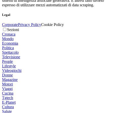
sistemi di intelligenza artificiale generativa. È altresì fatto divieto
espresso di utilizzare mezzi automatizzati di data scraping.
Legal
Corporate
Privacy Policy
Cookie Policy
Sezioni
Cronaca
Mondo
Economia
Politica
Spettacolo
Televisione
People
Lifestyle
Videogiochi
Donne
Magazine
Motori
Viaggi
Cucina
Tgtech
E-Planet
Cultura
Salute