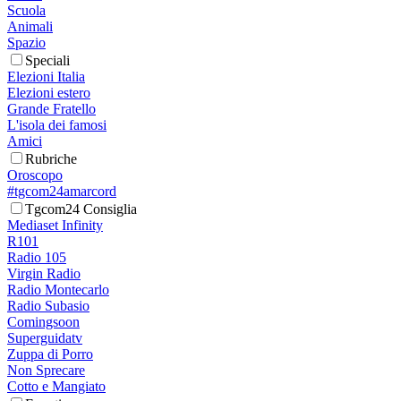
Scuola
Animali
Spazio
Speciali
Elezioni Italia
Elezioni estero
Grande Fratello
L'isola dei famosi
Amici
Rubriche
Oroscopo
#tgcom24amarcord
Tgcom24 Consiglia
Mediaset Infinity
R101
Radio 105
Virgin Radio
Radio Montecarlo
Radio Subasio
Comingsoon
Superguidatv
Zuppa di Porro
Non Sprecare
Cotto e Mangiato