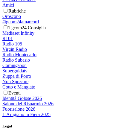
Amici
Rubriche
Oroscopo
#tgcom24amarcord
Tgcom24 Consiglia
Mediaset Infinity
R101
Radio 105
Virgin Radio
Radio Montecarlo
Radio Subasio
Comingsoon
Superguidatv
Zuppa di Porro
Non Sprecare
Cotto e Mangiato
Eventi
Identità Golose 2026
Salone del Risparmio 2026
Fuorisalone 2026
L'Artigiano in Fiera 2025
Legal