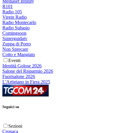
Mediaset Infinity
R101
Radio 105
Virgin Radio
Radio Montecarlo
Radio Subasio
Comingsoon
Superguidatv
Zuppa di Porro
Non Sprecare
Cotto e Mangiato
Eventi
Identità Golose 2026
Salone del Risparmio 2026
Fuorisalone 2026
L'Artigiano in Fiera 2025
Seguici su
Sezioni
Cronaca