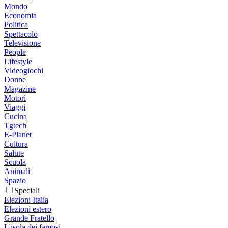
Mondo
Economia
Politica
Spettacolo
Televisione
People
Lifestyle
Videogiochi
Donne
Magazine
Motori
Viaggi
Cucina
Tgtech
E-Planet
Cultura
Salute
Scuola
Animali
Spazio
Speciali
Elezioni Italia
Elezioni estero
Grande Fratello
L'isola dei famosi