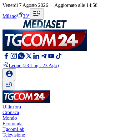
Venerdì 7 Agosto 2026
-
Aggiornato alle
14:58
Milano
33°
Leone
(23 Lug - 23 Ago)
Ultim'ora
Cronaca
Mondo
Economia
TgcomLab
Televisione