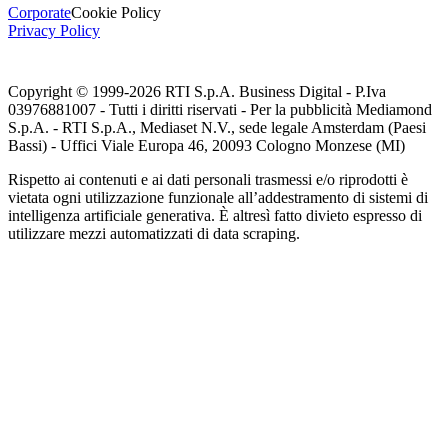
Corporate
Cookie Policy
Privacy Policy
Copyright © 1999-
2026
RTI S.p.A. Business Digital - P.Iva
03976881007 - Tutti i diritti riservati - Per la pubblicità Mediamond
S.p.A. - RTI S.p.A., Mediaset N.V., sede legale Amsterdam (Paesi
Bassi) - Uffici Viale Europa 46, 20093 Cologno Monzese (MI)
Rispetto ai contenuti e ai dati personali trasmessi e/o riprodotti è
vietata ogni utilizzazione funzionale all’addestramento di sistemi di
intelligenza artificiale generativa. È altresì fatto divieto espresso di
utilizzare mezzi automatizzati di data scraping.