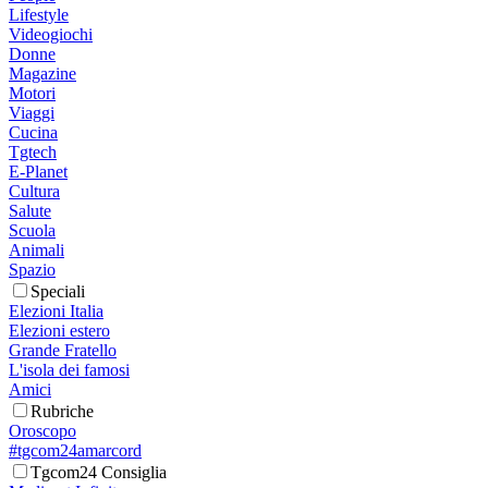
Lifestyle
Videogiochi
Donne
Magazine
Motori
Viaggi
Cucina
Tgtech
E-Planet
Cultura
Salute
Scuola
Animali
Spazio
Speciali
Elezioni Italia
Elezioni estero
Grande Fratello
L'isola dei famosi
Amici
Rubriche
Oroscopo
#tgcom24amarcord
Tgcom24 Consiglia