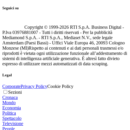
Seguici su
Copyright © 1999-
2026
RTI S.p.A. Business Digital -
P.Iva 03976881007 - Tutti i diritti riservati - Per la pubblicità
Mediamond S.p.A. - RTI S.p.A., Mediaset N.V., sede legale
Amsterdam (Paesi Bassi) - Uffici Viale Europa 46, 20093 Cologno
Monzese (MI)
Rispetto ai contenuti e ai dati personali trasmessi e/o
riprodotti è vietata ogni utilizzazione funzionale all’addestramento di
sistemi di intelligenza artificiale generativa. È altresì fatto divieto
espresso di utilizzare mezzi automatizzati di data scraping.
Legal
Corporate
Privacy Policy
Cookie Policy
Sezioni
Cronaca
Mondo
Economia
Politica
Spettacolo
Televisione
People