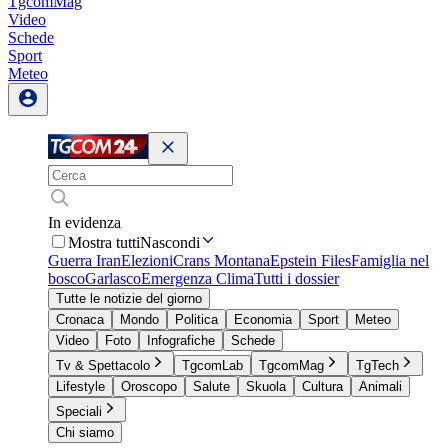
TgcomMag
Video
Schede
Sport
Meteo
In evidenza
Mostra tutti
Nascondi
Guerra Iran
Elezioni
Crans Montana
Epstein Files
Famiglia nel
bosco
Garlasco
Emergenza Clima
Tutti i dossier
Tutte le notizie del giorno
Cronaca
Mondo
Politica
Economia
Sport
Meteo
Video
Foto
Infografiche
Schede
Tv & Spettacolo
TgcomLab
TgcomMag
TgTech
Lifestyle
Oroscopo
Salute
Skuola
Cultura
Animali
Speciali
Chi siamo