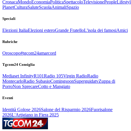
Cronaca
Mondo
Economia
Politica
Spettacolo
Televisione
People
Lifestyl
Planet
Cultura
Salute
Scuola
Animali
Spazio
Speciali
Elezioni Italia
Elezioni estero
Grande Fratello
L'isola dei famosi
Amici
Rubriche
Oroscopo
#tgcom24amarcord
Tgcom24 Consiglia
Mediaset Infinity
R101
Radio 105
Virgin Radio
Radio
Montecarlo
Radio Subasio
Comingsoon
Superguidatv
Zuppa di
Porro
Non Sprecare
Cotto e Mangiato
Eventi
Identità Golose 2026
Salone del Risparmio 2026
Fuorisalone
2026
L'Artigiano in Fiera 2025