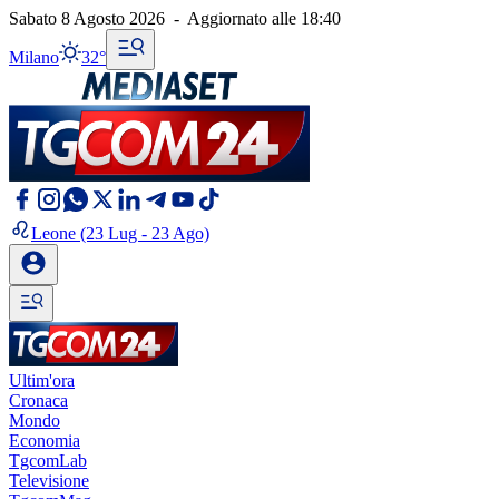
Sabato 8 Agosto 2026
-
Aggiornato alle
18:40
Milano
32°
Leone
(23 Lug - 23 Ago)
Ultim'ora
Cronaca
Mondo
Economia
TgcomLab
Televisione