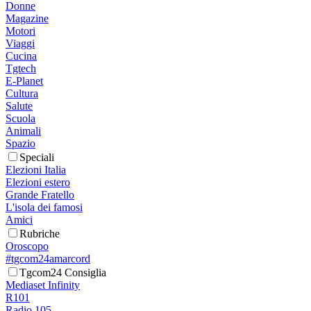
Donne
Magazine
Motori
Viaggi
Cucina
Tgtech
E-Planet
Cultura
Salute
Scuola
Animali
Spazio
Speciali
Elezioni Italia
Elezioni estero
Grande Fratello
L'isola dei famosi
Amici
Rubriche
Oroscopo
#tgcom24amarcord
Tgcom24 Consiglia
Mediaset Infinity
R101
Radio 105