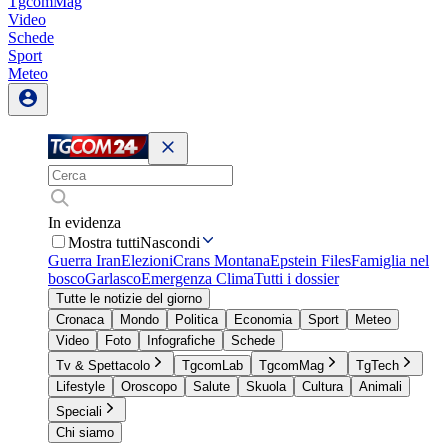
TgcomMag
Video
Schede
Sport
Meteo
In evidenza
Mostra tutti
Nascondi
Guerra Iran
Elezioni
Crans Montana
Epstein Files
Famiglia nel
bosco
Garlasco
Emergenza Clima
Tutti i dossier
Tutte le notizie del giorno
Cronaca
Mondo
Politica
Economia
Sport
Meteo
Video
Foto
Infografiche
Schede
Tv & Spettacolo
TgcomLab
TgcomMag
TgTech
Lifestyle
Oroscopo
Salute
Skuola
Cultura
Animali
Speciali
Chi siamo