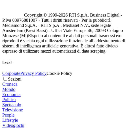
Copyright © 1999-
2026
RTI S.p.A. Business Digital -
P.Iva 03976881007 - Tutti i diritti riservati - Per la pubblicità
Mediamond S.p.A. - RTI S.p.A., Mediaset N.V., sede legale
Amsterdam (Paesi Bassi) - Uffici Viale Europa 46, 20093 Cologno
Monzese (MI)
Rispetto ai contenuti e ai dati personali trasmessi e/o
riprodotti è vietata ogni utilizzazione funzionale all’addestramento di
sistemi di intelligenza artificiale generativa. È altresì fatto divieto
espresso di utilizzare mezzi automatizzati di data scraping.
Legal
Corporate
Privacy Policy
Cookie Policy
Sezioni
Cronaca
Mondo
Economia
Politica
Spettacolo
Televisione
People
Lifestyle
Videogiochi