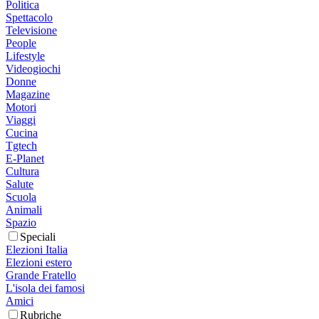
Politica
Spettacolo
Televisione
People
Lifestyle
Videogiochi
Donne
Magazine
Motori
Viaggi
Cucina
Tgtech
E-Planet
Cultura
Salute
Scuola
Animali
Spazio
Speciali
Elezioni Italia
Elezioni estero
Grande Fratello
L'isola dei famosi
Amici
Rubriche