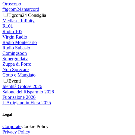
Oroscopo
#tgcom24amarcord
Tgcom24 Consiglia
Mediaset Infinity
R101
Radio 105
Virgin Radio
Radio Montecarlo
Radio Subasio
Comingsoon
Superguidatv
Zuppa di Porro
Non Sprecare
Cotto e Mangiato
Eventi
Identità Golose 2026
Salone del Risparmio 2026
Fuorisalone 2026
L'Artigiano in Fiera 2025
Legal
Corporate
Cookie Policy
Privacy Policy