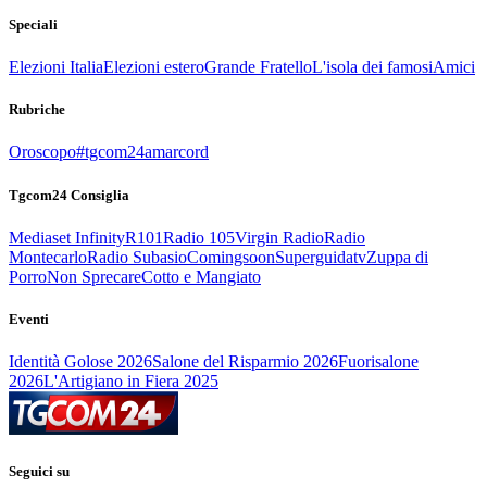
Speciali
Elezioni Italia
Elezioni estero
Grande Fratello
L'isola dei famosi
Amici
Rubriche
Oroscopo
#tgcom24amarcord
Tgcom24 Consiglia
Mediaset Infinity
R101
Radio 105
Virgin Radio
Radio
Montecarlo
Radio Subasio
Comingsoon
Superguidatv
Zuppa di
Porro
Non Sprecare
Cotto e Mangiato
Eventi
Identità Golose 2026
Salone del Risparmio 2026
Fuorisalone
2026
L'Artigiano in Fiera 2025
Seguici su