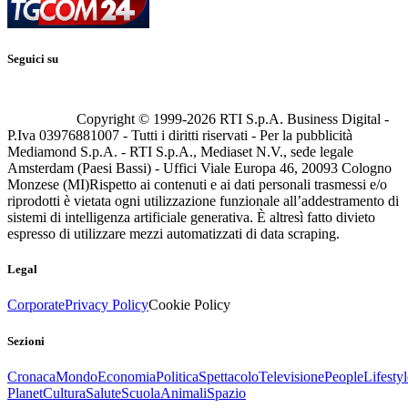
Seguici su
Copyright © 1999-
2026
RTI S.p.A. Business Digital -
P.Iva 03976881007 - Tutti i diritti riservati - Per la pubblicità
Mediamond S.p.A. - RTI S.p.A., Mediaset N.V., sede legale
Amsterdam (Paesi Bassi) - Uffici Viale Europa 46, 20093 Cologno
Monzese (MI)
Rispetto ai contenuti e ai dati personali trasmessi e/o
riprodotti è vietata ogni utilizzazione funzionale all’addestramento di
sistemi di intelligenza artificiale generativa. È altresì fatto divieto
espresso di utilizzare mezzi automatizzati di data scraping.
Legal
Corporate
Privacy Policy
Cookie Policy
Sezioni
Cronaca
Mondo
Economia
Politica
Spettacolo
Televisione
People
Lifestyl
Planet
Cultura
Salute
Scuola
Animali
Spazio