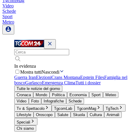
TgcomMag
Video
Schede
Sport
Meteo
In evidenza
Mostra tutti
Nascondi
Guerra Iran
Elezioni
Crans Montana
Epstein Files
Famiglia nel
bosco
Garlasco
Emergenza Clima
Tutti i dossier
Tutte le notizie del giorno
Cronaca
Mondo
Politica
Economia
Sport
Meteo
Video
Foto
Infografiche
Schede
Tv & Spettacolo
TgcomLab
TgcomMag
TgTech
Lifestyle
Oroscopo
Salute
Skuola
Cultura
Animali
Speciali
Chi siamo