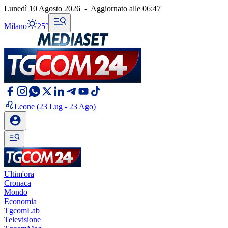
Lunedì 10 Agosto 2026
-
Aggiornato alle
06:47
Milano
25°
Leone
(23 Lug - 23 Ago)
Ultim'ora
Cronaca
Mondo
Economia
TgcomLab
Televisione