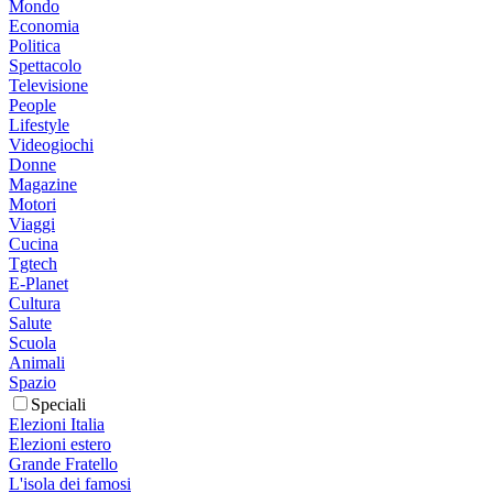
Mondo
Economia
Politica
Spettacolo
Televisione
People
Lifestyle
Videogiochi
Donne
Magazine
Motori
Viaggi
Cucina
Tgtech
E-Planet
Cultura
Salute
Scuola
Animali
Spazio
Speciali
Elezioni Italia
Elezioni estero
Grande Fratello
L'isola dei famosi