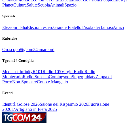
Planet
Cultura
Salute
Scuola
Animali
Spazio
Speciali
Elezioni Italia
Elezioni estero
Grande Fratello
L'isola dei famosi
Amici
Rubriche
Oroscopo
#tgcom24amarcord
Tgcom24 Consiglia
Mediaset Infinity
R101
Radio 105
Virgin Radio
Radio
Montecarlo
Radio Subasio
Comingsoon
Superguidatv
Zuppa di
Porro
Non Sprecare
Cotto e Mangiato
Eventi
Identità Golose 2026
Salone del Risparmio 2026
Fuorisalone
2026
L'Artigiano in Fiera 2025