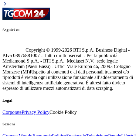
Seguici su
Copyright © 1999-
2026
RTI S.p.A. Business Digital -
P.Iva 03976881007 - Tutti i diritti riservati - Per la pubblicità
Mediamond S.p.A. - RTI S.p.A., Mediaset N.V., sede legale
Amsterdam (Paesi Bassi) - Uffici Viale Europa 46, 20093 Cologno
Monzese (MI)
Rispetto ai contenuti e ai dati personali trasmessi e/o
riprodotti è vietata ogni utilizzazione funzionale all’addestramento di
sistemi di intelligenza artificiale generativa. È altresì fatto divieto
espresso di utilizzare mezzi automatizzati di data scraping.
Legal
Corporate
Privacy Policy
Cookie Policy
Sezioni
Cronaca
Mondo
Economia
Politica
Spettacolo
Televisione
People
Lifestyl