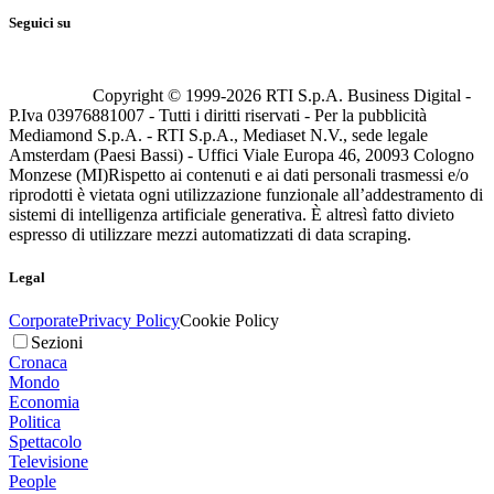
Seguici su
Copyright © 1999-
2026
RTI S.p.A. Business Digital -
P.Iva 03976881007 - Tutti i diritti riservati - Per la pubblicità
Mediamond S.p.A. - RTI S.p.A., Mediaset N.V., sede legale
Amsterdam (Paesi Bassi) - Uffici Viale Europa 46, 20093 Cologno
Monzese (MI)
Rispetto ai contenuti e ai dati personali trasmessi e/o
riprodotti è vietata ogni utilizzazione funzionale all’addestramento di
sistemi di intelligenza artificiale generativa. È altresì fatto divieto
espresso di utilizzare mezzi automatizzati di data scraping.
Legal
Corporate
Privacy Policy
Cookie Policy
Sezioni
Cronaca
Mondo
Economia
Politica
Spettacolo
Televisione
People