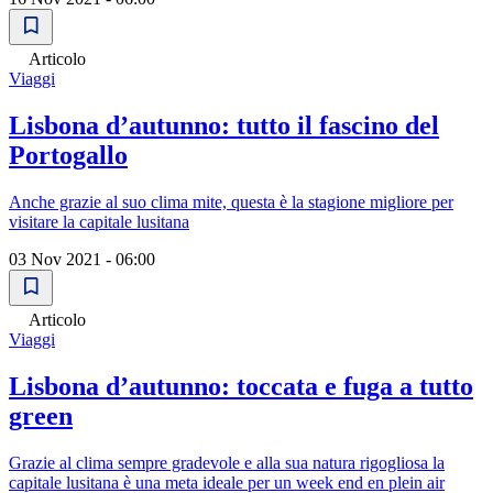
Articolo
Viaggi
Lisbona d’autunno: tutto il fascino del
Portogallo
Anche grazie al suo clima mite, questa è la stagione migliore per
visitare la capitale lusitana
03 Nov 2021 - 06:00
Articolo
Viaggi
Lisbona d’autunno: toccata e fuga a tutto
green
Grazie al clima sempre gradevole e alla sua natura rigogliosa la
capitale lusitana è una meta ideale per un week end en plein air