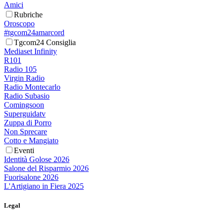
Amici
Rubriche
Oroscopo
#tgcom24amarcord
Tgcom24 Consiglia
Mediaset Infinity
R101
Radio 105
Virgin Radio
Radio Montecarlo
Radio Subasio
Comingsoon
Superguidatv
Zuppa di Porro
Non Sprecare
Cotto e Mangiato
Eventi
Identità Golose 2026
Salone del Risparmio 2026
Fuorisalone 2026
L'Artigiano in Fiera 2025
Legal