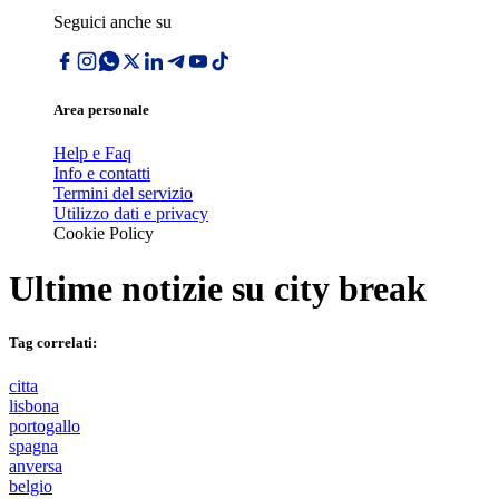
Seguici anche su
Area personale
Help e Faq
Info e contatti
Termini del servizio
Utilizzo dati e privacy
Cookie Policy
Ultime notizie su
city break
Tag correlati:
citta
lisbona
portogallo
spagna
anversa
belgio