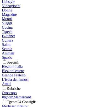
Lifestyle
Videogiochi
Donne
Magazine
Motori
Viaggi
Cucina
Tgtech
E-Planet
Cultura
Salute
Scuola
Animali
Spazio
Speciali
Elezioni Italia
Elezioni estero
Grande Fratello
L'isola dei famosi
Amici
Rubriche
Oroscopo
#tgcom24amarcord
Tgcom24 Consiglia
Mediaset Infinity