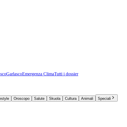
osco
Garlasco
Emergenza Clima
Tutti i dossier
estyle
Oroscopo
Salute
Skuola
Cultura
Animali
Speciali