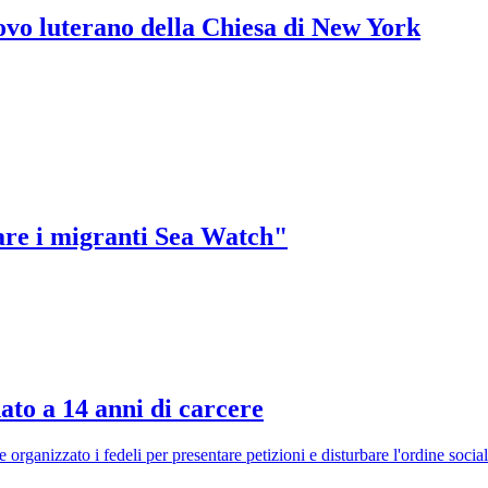
ovo luterano della Chiesa di New York
tare i migranti Sea Watch"
nato a 14 anni di carcere
rganizzato i fedeli per presentare petizioni e disturbare l'ordine socia