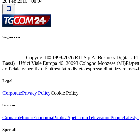
28 Feb 2016 - 08:04
Seguici su
Copyright © 1999-
2026
RTI S.p.A. Business Digital - P.I
Bassi) - Uffici Viale Europa 46, 20093 Cologno Monzese (MI)
Rispett
artificiale generativa. È altresì fatto divieto espresso di utilizzare mez
Legal
Corporate
Privacy Policy
Cookie Policy
Sezioni
Cronaca
Mondo
Economia
Politica
Spettacolo
Televisione
People
Lifestyl
Speciali