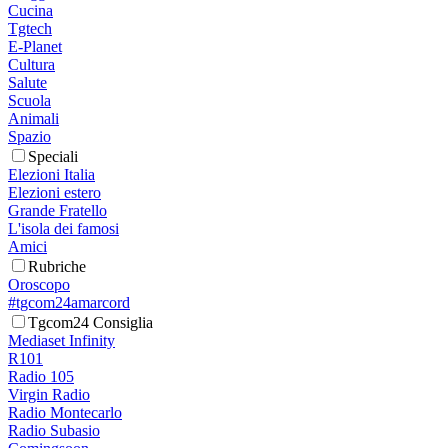
Cucina
Tgtech
E-Planet
Cultura
Salute
Scuola
Animali
Spazio
Speciali
Elezioni Italia
Elezioni estero
Grande Fratello
L'isola dei famosi
Amici
Rubriche
Oroscopo
#tgcom24amarcord
Tgcom24 Consiglia
Mediaset Infinity
R101
Radio 105
Virgin Radio
Radio Montecarlo
Radio Subasio