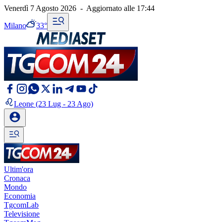
Venerdì 7 Agosto 2026
-
Aggiornato alle
17:44
Milano
33°
Leone
(23 Lug - 23 Ago)
Ultim'ora
Cronaca
Mondo
Economia
TgcomLab
Televisione