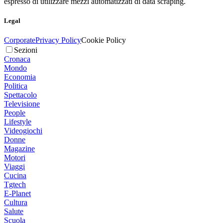
espresso di utilizzare mezzi automatizzati di data scraping.
Legal
Corporate
Privacy Policy
Cookie Policy
Sezioni
Cronaca
Mondo
Economia
Politica
Spettacolo
Televisione
People
Lifestyle
Videogiochi
Donne
Magazine
Motori
Viaggi
Cucina
Tgtech
E-Planet
Cultura
Salute
Scuola