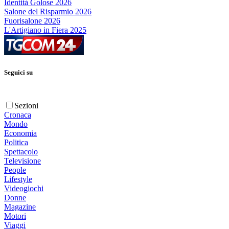
Identità Golose 2026
Salone del Risparmio 2026
Fuorisalone 2026
L'Artigiano in Fiera 2025
Seguici su
Sezioni
Cronaca
Mondo
Economia
Politica
Spettacolo
Televisione
People
Lifestyle
Videogiochi
Donne
Magazine
Motori
Viaggi