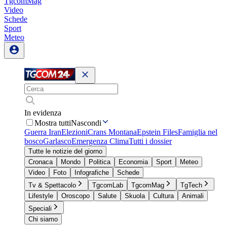
TgcomMag
Video
Schede
Sport
Meteo
In evidenza
Mostra tutti
Nascondi
Guerra Iran
Elezioni
Crans Montana
Epstein Files
Famiglia nel
bosco
Garlasco
Emergenza Clima
Tutti i dossier
Tutte le notizie del giorno
Cronaca
Mondo
Politica
Economia
Sport
Meteo
Video
Foto
Infografiche
Schede
Tv & Spettacolo
TgcomLab
TgcomMag
TgTech
Lifestyle
Oroscopo
Salute
Skuola
Cultura
Animali
Speciali
Chi siamo