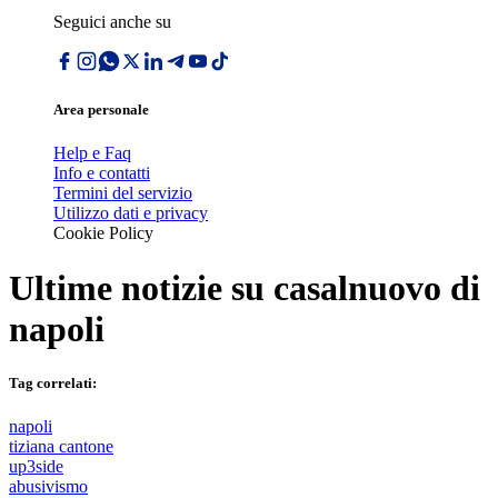
Seguici anche su
Area personale
Help e Faq
Info e contatti
Termini del servizio
Utilizzo dati e privacy
Cookie Policy
Ultime notizie su
casalnuovo di
napoli
Tag correlati:
napoli
tiziana cantone
up3side
abusivismo