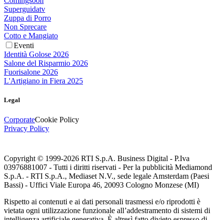
Comingsoon
Superguidatv
Zuppa di Porro
Non Sprecare
Cotto e Mangiato
Eventi
Identità Golose 2026
Salone del Risparmio 2026
Fuorisalone 2026
L'Artigiano in Fiera 2025
Legal
Corporate
Cookie Policy
Privacy Policy
Copyright © 1999-
2026
RTI S.p.A. Business Digital - P.Iva
03976881007 - Tutti i diritti riservati - Per la pubblicità Mediamond
S.p.A. - RTI S.p.A., Mediaset N.V., sede legale Amsterdam (Paesi
Bassi) - Uffici Viale Europa 46, 20093 Cologno Monzese (MI)
Rispetto ai contenuti e ai dati personali trasmessi e/o riprodotti è
vietata ogni utilizzazione funzionale all’addestramento di sistemi di
intelligenza artificiale generativa. È altresì fatto divieto espresso di