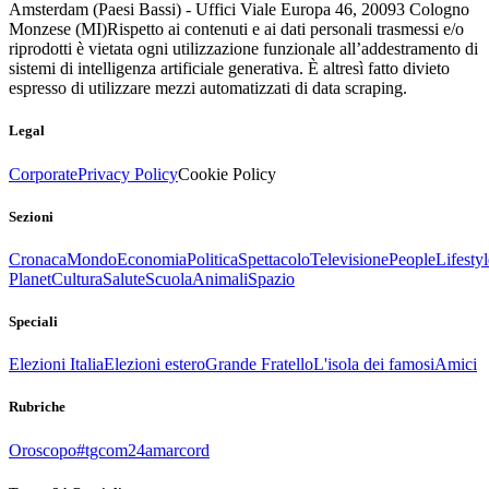
Amsterdam (Paesi Bassi) - Uffici Viale Europa 46, 20093 Cologno
Monzese (MI)
Rispetto ai contenuti e ai dati personali trasmessi e/o
riprodotti è vietata ogni utilizzazione funzionale all’addestramento di
sistemi di intelligenza artificiale generativa. È altresì fatto divieto
espresso di utilizzare mezzi automatizzati di data scraping.
Legal
Corporate
Privacy Policy
Cookie Policy
Sezioni
Cronaca
Mondo
Economia
Politica
Spettacolo
Televisione
People
Lifestyl
Planet
Cultura
Salute
Scuola
Animali
Spazio
Speciali
Elezioni Italia
Elezioni estero
Grande Fratello
L'isola dei famosi
Amici
Rubriche
Oroscopo
#tgcom24amarcord