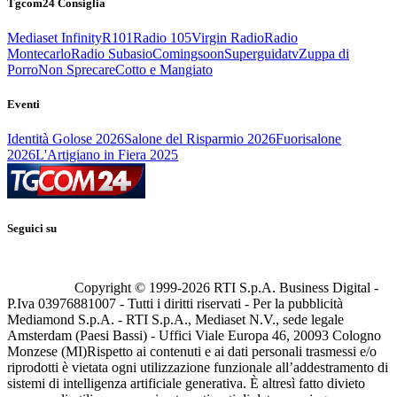
Tgcom24 Consiglia
Mediaset Infinity
R101
Radio 105
Virgin Radio
Radio
Montecarlo
Radio Subasio
Comingsoon
Superguidatv
Zuppa di
Porro
Non Sprecare
Cotto e Mangiato
Eventi
Identità Golose 2026
Salone del Risparmio 2026
Fuorisalone
2026
L'Artigiano in Fiera 2025
Seguici su
Copyright © 1999-
2026
RTI S.p.A. Business Digital -
P.Iva 03976881007 - Tutti i diritti riservati - Per la pubblicità
Mediamond S.p.A. - RTI S.p.A., Mediaset N.V., sede legale
Amsterdam (Paesi Bassi) - Uffici Viale Europa 46, 20093 Cologno
Monzese (MI)
Rispetto ai contenuti e ai dati personali trasmessi e/o
riprodotti è vietata ogni utilizzazione funzionale all’addestramento di
sistemi di intelligenza artificiale generativa. È altresì fatto divieto