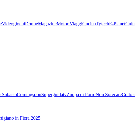
e
Videogiochi
Donne
Magazine
Motori
Viaggi
Cucina
Tgtech
E-Planet
Cult
 Subasio
Comingsoon
Superguidatv
Zuppa di Porro
Non Sprecare
Cotto 
tigiano in Fiera 2025