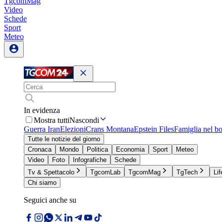
TgcomMag
Video
Schede
Sport
Meteo
In evidenza
Mostra tutti
Nascondi
Guerra Iran
Elezioni
Crans Montana
Epstein Files
Famiglia nel b
Tutte le notizie del giorno
Cronaca
Mondo
Politica
Economia
Sport
Meteo
Video
Foto
Infografiche
Schede
Tv & Spettacolo
TgcomLab
TgcomMag
TgTech
Lif
Chi siamo
Seguici anche su