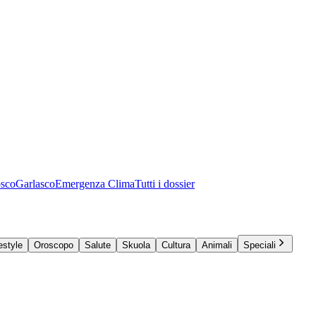
osco
Garlasco
Emergenza Clima
Tutti i dossier
estyle
Oroscopo
Salute
Skuola
Cultura
Animali
Speciali