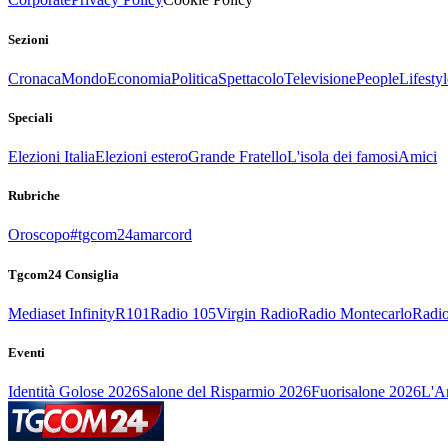
Sezioni
Cronaca
Mondo
Economia
Politica
Spettacolo
Televisione
People
Lifestyl
Speciali
Elezioni Italia
Elezioni estero
Grande Fratello
L'isola dei famosi
Amici
Rubriche
Oroscopo
#tgcom24amarcord
Tgcom24 Consiglia
Mediaset Infinity
R101
Radio 105
Virgin Radio
Radio Montecarlo
Radio
Eventi
Identità Golose 2026
Salone del Risparmio 2026
Fuorisalone 2026
L'Ar