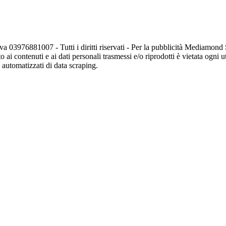
va 03976881007 - Tutti i diritti riservati - Per la pubblicità Mediamon
o ai contenuti e ai dati personali trasmessi e/o riprodotti è vietata ogni 
zi automatizzati di data scraping.