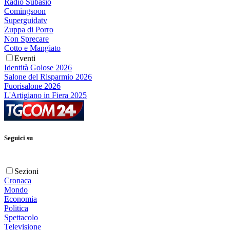
Radio Subasio
Comingsoon
Superguidatv
Zuppa di Porro
Non Sprecare
Cotto e Mangiato
Eventi
Identità Golose 2026
Salone del Risparmio 2026
Fuorisalone 2026
L'Artigiano in Fiera 2025
Seguici su
Sezioni
Cronaca
Mondo
Economia
Politica
Spettacolo
Televisione