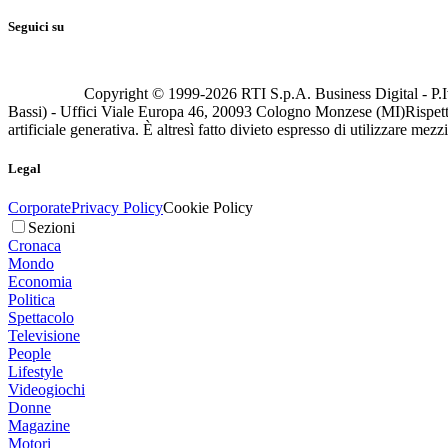
Seguici su
Copyright © 1999-
2026
RTI S.p.A. Business Digital - P.I
Bassi) - Uffici Viale Europa 46, 20093 Cologno Monzese (MI)
Rispett
artificiale generativa. È altresì fatto divieto espresso di utilizzare mez
Legal
Corporate
Privacy Policy
Cookie Policy
Sezioni
Cronaca
Mondo
Economia
Politica
Spettacolo
Televisione
People
Lifestyle
Videogiochi
Donne
Magazine
Motori