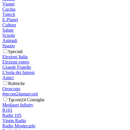
Viaggi
Cucina
Tgtech
E-Planet
Cultura
Salute
Scuola
Animali
Spazio
Speciali
Elezioni Italia
Elezioni estero
Grande Fratello
L'isola dei famosi
Amici
Rubriche
Oroscopo
#tgcom24amarcord
Tgcom24 Consiglia
Mediaset Infinity
R101
Radio 105
Virgin Radio
Radio Montecarlo