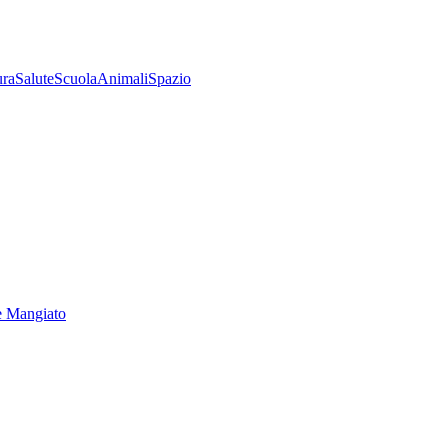
ura
Salute
Scuola
Animali
Spazio
e Mangiato