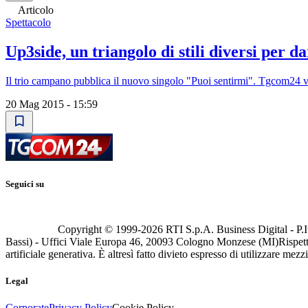
Articolo
Spettacolo
Up3side, un triangolo di stili diversi per 
Il trio campano pubblica il nuovo singolo "Puoi sentirmi". Tgcom24 vi
20 Mag 2015 - 15:59
Seguici su
Copyright © 1999-
2026
RTI S.p.A. Business Digital - P.I
Bassi) - Uffici Viale Europa 46, 20093 Cologno Monzese (MI)
Rispett
artificiale generativa. È altresì fatto divieto espresso di utilizzare mez
Legal
Corporate
Privacy Policy
Cookie Policy