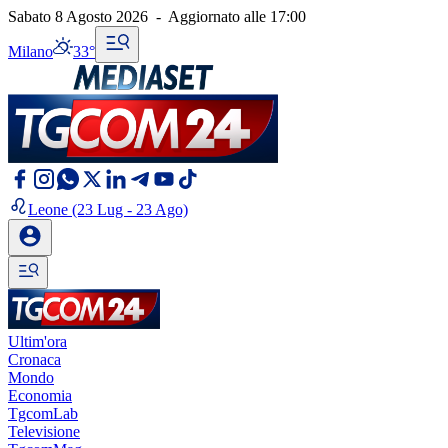
Sabato 8 Agosto 2026
-
Aggiornato alle
17:00
Milano
33°
Leone
(23 Lug - 23 Ago)
Ultim'ora
Cronaca
Mondo
Economia
TgcomLab
Televisione