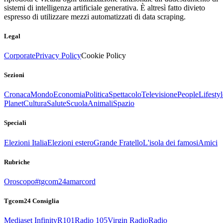
sistemi di intelligenza artificiale generativa. È altresì fatto divieto
espresso di utilizzare mezzi automatizzati di data scraping.
Legal
Corporate
Privacy Policy
Cookie Policy
Sezioni
Cronaca
Mondo
Economia
Politica
Spettacolo
Televisione
People
Lifestyl
Planet
Cultura
Salute
Scuola
Animali
Spazio
Speciali
Elezioni Italia
Elezioni estero
Grande Fratello
L'isola dei famosi
Amici
Rubriche
Oroscopo
#tgcom24amarcord
Tgcom24 Consiglia
Mediaset Infinity
R101
Radio 105
Virgin Radio
Radio