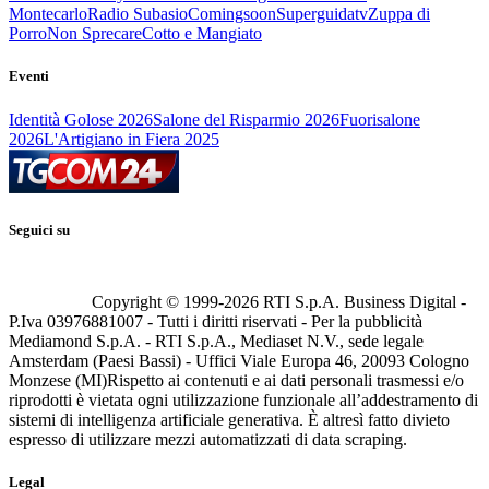
Montecarlo
Radio Subasio
Comingsoon
Superguidatv
Zuppa di
Porro
Non Sprecare
Cotto e Mangiato
Eventi
Identità Golose 2026
Salone del Risparmio 2026
Fuorisalone
2026
L'Artigiano in Fiera 2025
Seguici su
Copyright © 1999-
2026
RTI S.p.A. Business Digital -
P.Iva 03976881007 - Tutti i diritti riservati - Per la pubblicità
Mediamond S.p.A. - RTI S.p.A., Mediaset N.V., sede legale
Amsterdam (Paesi Bassi) - Uffici Viale Europa 46, 20093 Cologno
Monzese (MI)
Rispetto ai contenuti e ai dati personali trasmessi e/o
riprodotti è vietata ogni utilizzazione funzionale all’addestramento di
sistemi di intelligenza artificiale generativa. È altresì fatto divieto
espresso di utilizzare mezzi automatizzati di data scraping.
Legal