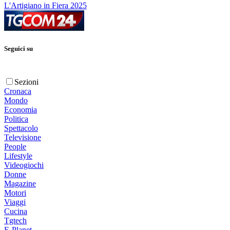
L'Artigiano in Fiera 2025
Seguici su
Sezioni
Cronaca
Mondo
Economia
Politica
Spettacolo
Televisione
People
Lifestyle
Videogiochi
Donne
Magazine
Motori
Viaggi
Cucina
Tgtech
E-Planet