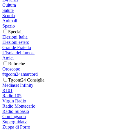
Cultura
Salute
Scuola
Animali
Spazio
Speciali
Elezioni Italia
Elezioni estero
Grande Fratello
L'isola dei famosi
Amici
Rubriche
Oroscopo
#tgcom24amarcord
Tgcom24 Consiglia
Mediaset Infinity
R101
Radio 105
Virgin Radio
Radio Montecarlo
Radio Subasio
Comingsoon
Superguidatv
Zuppa di Porro