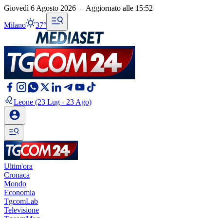
Giovedì 6 Agosto 2026
-
Aggiornato alle
15:52
Milano
37°
Leone
(23 Lug - 23 Ago)
Ultim'ora
Cronaca
Mondo
Economia
TgcomLab
Televisione