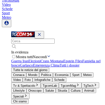
TgcomMag
Video
Schede
Sport
Meteo
In evidenza
Mostra tutti
Nascondi
Guerra Iran
Elezioni
Crans Montana
Epstein Files
Famiglia nel
bosco
Garlasco
Emergenza Clima
Tutti i dossier
Tutte le notizie del giorno
Cronaca
Mondo
Politica
Economia
Sport
Meteo
Video
Foto
Infografiche
Schede
Tv & Spettacolo
TgcomLab
TgcomMag
TgTech
Lifestyle
Oroscopo
Salute
Skuola
Cultura
Animali
Speciali
Chi siamo