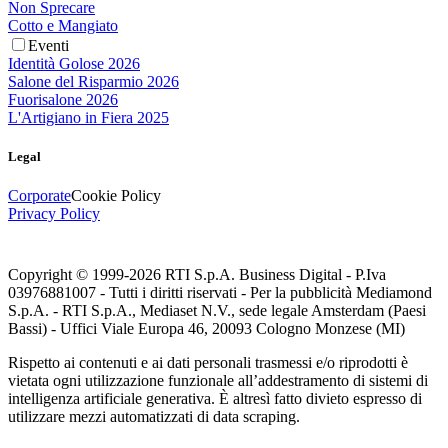
Non Sprecare
Cotto e Mangiato
Eventi
Identità Golose 2026
Salone del Risparmio 2026
Fuorisalone 2026
L'Artigiano in Fiera 2025
Legal
Corporate
Cookie Policy
Privacy Policy
Copyright © 1999-
2026
RTI S.p.A. Business Digital - P.Iva
03976881007 - Tutti i diritti riservati - Per la pubblicità Mediamond
S.p.A. - RTI S.p.A., Mediaset N.V., sede legale Amsterdam (Paesi
Bassi) - Uffici Viale Europa 46, 20093 Cologno Monzese (MI)
Rispetto ai contenuti e ai dati personali trasmessi e/o riprodotti è
vietata ogni utilizzazione funzionale all’addestramento di sistemi di
intelligenza artificiale generativa. È altresì fatto divieto espresso di
utilizzare mezzi automatizzati di data scraping.