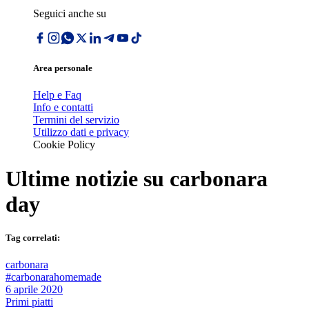
Seguici anche su
Area personale
Help e Faq
Info e contatti
Termini del servizio
Utilizzo dati e privacy
Cookie Policy
Ultime notizie su
carbonara
day
Tag correlati:
carbonara
#carbonarahomemade
6 aprile 2020
Primi piatti