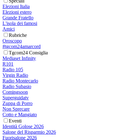
Speciali
Elezioni Italia
Elezioni estero
Grande Fratello
L'isola dei famosi
Amici
Rubriche
Oroscopo
#tgcom24amarcord
Tgcom24 Consiglia
Mediaset Infinity
R101
Radio 105
Virgin Radio
Radio Montecarlo
Radio Subasio
Comingsoon
Superguidatv
Zuppa di Porro
Non Sprecare
Cotto e Mangiato
Eventi
Identità Golose 2026
Salone del Risparmio 2026
Fuorisalone 2026