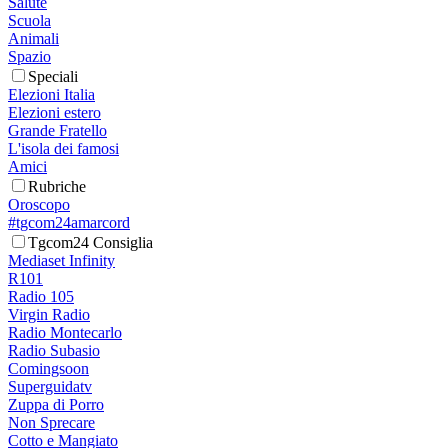
Salute
Scuola
Animali
Spazio
Speciali
Elezioni Italia
Elezioni estero
Grande Fratello
L'isola dei famosi
Amici
Rubriche
Oroscopo
#tgcom24amarcord
Tgcom24 Consiglia
Mediaset Infinity
R101
Radio 105
Virgin Radio
Radio Montecarlo
Radio Subasio
Comingsoon
Superguidatv
Zuppa di Porro
Non Sprecare
Cotto e Mangiato