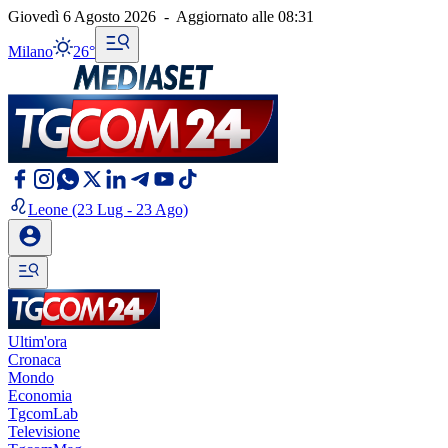
Giovedì 6 Agosto 2026
-
Aggiornato alle
08:31
Milano
26°
Leone
(23 Lug - 23 Ago)
Ultim'ora
Cronaca
Mondo
Economia
TgcomLab
Televisione