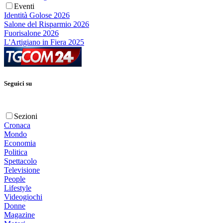
Eventi
Identità Golose 2026
Salone del Risparmio 2026
Fuorisalone 2026
L'Artigiano in Fiera 2025
Seguici su
Sezioni
Cronaca
Mondo
Economia
Politica
Spettacolo
Televisione
People
Lifestyle
Videogiochi
Donne
Magazine