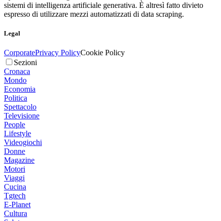
sistemi di intelligenza artificiale generativa. È altresì fatto divieto
espresso di utilizzare mezzi automatizzati di data scraping.
Legal
Corporate
Privacy Policy
Cookie Policy
Sezioni
Cronaca
Mondo
Economia
Politica
Spettacolo
Televisione
People
Lifestyle
Videogiochi
Donne
Magazine
Motori
Viaggi
Cucina
Tgtech
E-Planet
Cultura