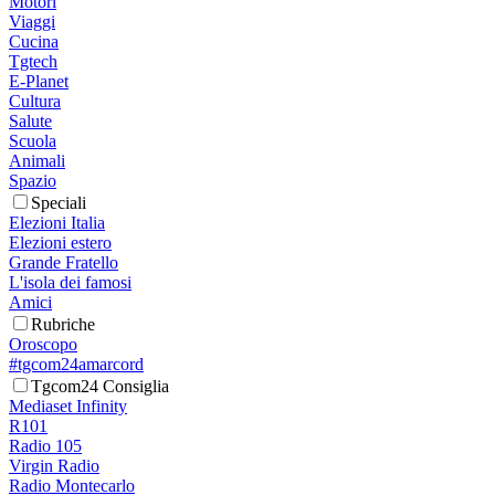
Motori
Viaggi
Cucina
Tgtech
E-Planet
Cultura
Salute
Scuola
Animali
Spazio
Speciali
Elezioni Italia
Elezioni estero
Grande Fratello
L'isola dei famosi
Amici
Rubriche
Oroscopo
#tgcom24amarcord
Tgcom24 Consiglia
Mediaset Infinity
R101
Radio 105
Virgin Radio
Radio Montecarlo