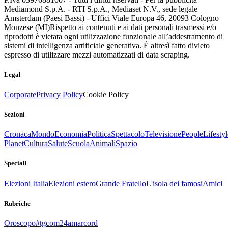
Mediamond S.p.A. - RTI S.p.A., Mediaset N.V., sede legale
Amsterdam (Paesi Bassi) - Uffici Viale Europa 46, 20093 Cologno
Monzese (MI)
Rispetto ai contenuti e ai dati personali trasmessi e/o
riprodotti è vietata ogni utilizzazione funzionale all’addestramento di
sistemi di intelligenza artificiale generativa. È altresì fatto divieto
espresso di utilizzare mezzi automatizzati di data scraping.
Legal
Corporate
Privacy Policy
Cookie Policy
Sezioni
Cronaca
Mondo
Economia
Politica
Spettacolo
Televisione
People
Lifestyl
Planet
Cultura
Salute
Scuola
Animali
Spazio
Speciali
Elezioni Italia
Elezioni estero
Grande Fratello
L'isola dei famosi
Amici
Rubriche
Oroscopo
#tgcom24amarcord