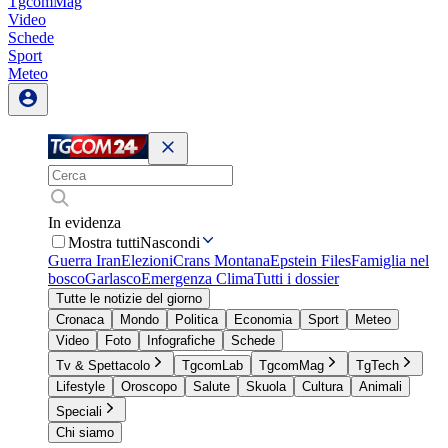
TgcomMag
Video
Schede
Sport
Meteo
In evidenza
Mostra tutti
Nascondi
Guerra Iran
Elezioni
Crans Montana
Epstein Files
Famiglia nel
bosco
Garlasco
Emergenza Clima
Tutti i dossier
Tutte le notizie del giorno
Cronaca
Mondo
Politica
Economia
Sport
Meteo
Video
Foto
Infografiche
Schede
Tv & Spettacolo
TgcomLab
TgcomMag
TgTech
Lifestyle
Oroscopo
Salute
Skuola
Cultura
Animali
Speciali
Chi siamo