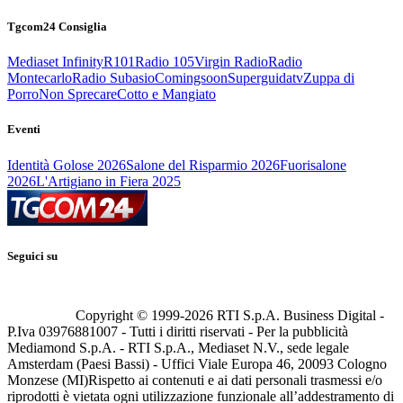
Tgcom24 Consiglia
Mediaset Infinity
R101
Radio 105
Virgin Radio
Radio
Montecarlo
Radio Subasio
Comingsoon
Superguidatv
Zuppa di
Porro
Non Sprecare
Cotto e Mangiato
Eventi
Identità Golose 2026
Salone del Risparmio 2026
Fuorisalone
2026
L'Artigiano in Fiera 2025
Seguici su
Copyright © 1999-
2026
RTI S.p.A. Business Digital -
P.Iva 03976881007 - Tutti i diritti riservati - Per la pubblicità
Mediamond S.p.A. - RTI S.p.A., Mediaset N.V., sede legale
Amsterdam (Paesi Bassi) - Uffici Viale Europa 46, 20093 Cologno
Monzese (MI)
Rispetto ai contenuti e ai dati personali trasmessi e/o
riprodotti è vietata ogni utilizzazione funzionale all’addestramento di