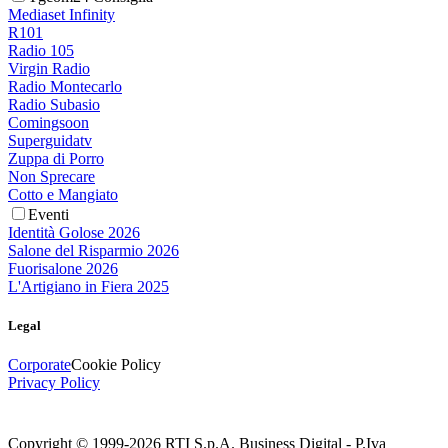
Mediaset Infinity
R101
Radio 105
Virgin Radio
Radio Montecarlo
Radio Subasio
Comingsoon
Superguidatv
Zuppa di Porro
Non Sprecare
Cotto e Mangiato
Eventi
Identità Golose 2026
Salone del Risparmio 2026
Fuorisalone 2026
L'Artigiano in Fiera 2025
Legal
Corporate
Cookie Policy
Privacy Policy
Copyright © 1999-
2026
RTI S.p.A. Business Digital - P.Iva