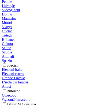
People
Lifestyle
Videogiochi
Donne
Magazine
Motori
Viaggi
Cucina
Tgtech
E-Planet
Cultura
Salute
Scuola
Animali
Spazio
Speciali
Elezioni Italia
Elezioni estero
Grande Fratello
L'isola dei famosi
Amici
Rubriche
Oroscopo
#tgcom24amarcord
Tgcom24 Consiglia