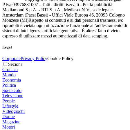
P.Iva 03976881007 - Tutti i diritti riservati - Per la pubblicità
Mediamond S.p.A. - RTI S.p.A., Mediaset N.V., sede legale
Amsterdam (Paesi Bassi) - Uffici Viale Europa 46, 20093 Cologno
Monzese (MI)
Rispetto ai contenuti e ai dati personali trasmessi e/o
riprodotti è vietata ogni utilizzazione funzionale all’addestramento di
sistemi di intelligenza artificiale generativa. È altresì fatto divieto
espresso di utilizzare mezzi automatizzati di data scraping.
Legal
Corporate
Privacy Policy
Cookie Policy
Sezioni
Cronaca
Mondo
Economia
Politica
Spettacolo
Televisione
People
Lifestyle
Videogiochi
Donne
Magazine
Motori