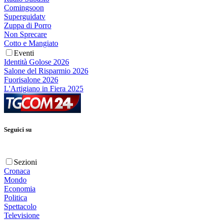
Comingsoon
Superguidatv
Zuppa di Porro
Non Sprecare
Cotto e Mangiato
Eventi
Identità Golose 2026
Salone del Risparmio 2026
Fuorisalone 2026
L'Artigiano in Fiera 2025
Seguici su
Sezioni
Cronaca
Mondo
Economia
Politica
Spettacolo
Televisione