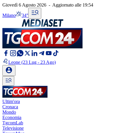
Giovedì 6 Agosto 2026
-
Aggiornato alle
19:54
Milano
34°
Leone
(23 Lug - 23 Ago)
Ultim'ora
Cronaca
Mondo
Economia
TgcomLab
Televisione