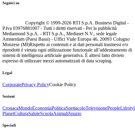
Seguici su
Copyright © 1999-
2026
RTI S.p.A. Business Digital -
P.Iva 03976881007 - Tutti i diritti riservati - Per la pubblicità
Mediamond S.p.A. - RTI S.p.A., Mediaset N.V., sede legale
Amsterdam (Paesi Bassi) - Uffici Viale Europa 46, 20093 Cologno
Monzese (MI)
Rispetto ai contenuti e ai dati personali trasmessi e/o
riprodotti è vietata ogni utilizzazione funzionale all’addestramento di
sistemi di intelligenza artificiale generativa. È altresì fatto divieto
espresso di utilizzare mezzi automatizzati di data scraping.
Legal
Corporate
Privacy Policy
Cookie Policy
Sezioni
Cronaca
Mondo
Economia
Politica
Spettacolo
Televisione
People
Lifestyl
Planet
Cultura
Salute
Scuola
Animali
Spazio
Speciali