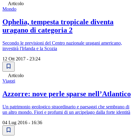
Articolo
Mondo
Ophelia, tempesta tropicale diventa
uragano di categoria 2
Secondo le previsioni del Centro nazionale uragani americano,
investirà l'Irlanda e la Scozia
12 Ott 2017 - 23:24
Articolo
Viaggi
Azzorre: nove perle sparse nell’Atlantico
Un patrimonio geologico straordinario e paesaggi che sembrano di
un altro mondo. Fiori e profumi di un arcipelago dalla forte identità
04 Lug 2016 - 16:36