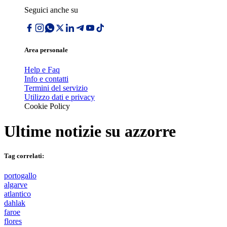
Seguici anche su
Area personale
Help e Faq
Info e contatti
Termini del servizio
Utilizzo dati e privacy
Cookie Policy
Ultime notizie su
azzorre
Tag correlati:
portogallo
algarve
atlantico
dahlak
faroe
flores