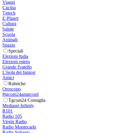
Viaggi
Cucina
Tgtech
E-Planet
Cultura
Salute
Scuola
Animali
Spazio
Speciali
Elezioni Italia
Elezioni estero
Grande Fratello
L'isola dei famosi
Amici
Rubriche
Oroscopo
#tgcom24amarcord
Tgcom24 Consiglia
Mediaset Infinity
R101
Radio 105
Virgin Radio
Radio Montecarlo
Radio Subasio