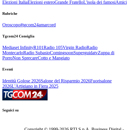
Elezioni Italia
Elezioni estero
Grande Fratello
L'isola dei famosi
Amici
Rubriche
Oroscopo
#tgcom24amarcord
Tgcom24 Consiglia
Mediaset Infinity
R101
Radio 105
Virgin Radio
Radio
Montecarlo
Radio Subasio
Comingsoon
Superguidatv
Zuppa di
Porro
Non Sprecare
Cotto e Mangiato
Eventi
Identità Golose 2026
Salone del Risparmio 2026
Fuorisalone
2026
L'Artigiano in Fiera 2025
Seguici su
Copyright © 1999-
2026
RTI S.p.A. Business Digital -