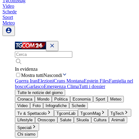
TgcomMag
Video
Schede
Sport
Meteo
In evidenza
Mostra tutti
Nascondi
Guerra Iran
Elezioni
Crans Montana
Epstein Files
Famiglia nel
bosco
Garlasco
Emergenza Clima
Tutti i dossier
Tutte le notizie del giorno
Cronaca
Mondo
Politica
Economia
Sport
Meteo
Video
Foto
Infografiche
Schede
Tv & Spettacolo
TgcomLab
TgcomMag
TgTech
Lifestyle
Oroscopo
Salute
Skuola
Cultura
Animali
Speciali
Chi siamo