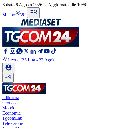
Sabato 8 Agosto 2026
-
Aggiornato alle
10:58
Milano
28°
Leone
(23 Lug - 23 Ago)
Ultim'ora
Cronaca
Mondo
Economia
TgcomLab
Televisione