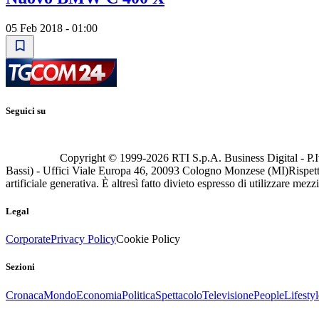
05 Feb 2018 - 01:00
Seguici su
Copyright © 1999-
2026
RTI S.p.A. Business Digital - P.I
Bassi) - Uffici Viale Europa 46, 20093 Cologno Monzese (MI)
Rispett
artificiale generativa. È altresì fatto divieto espresso di utilizzare mez
Legal
Corporate
Privacy Policy
Cookie Policy
Sezioni
Cronaca
Mondo
Economia
Politica
Spettacolo
Televisione
People
Lifestyl