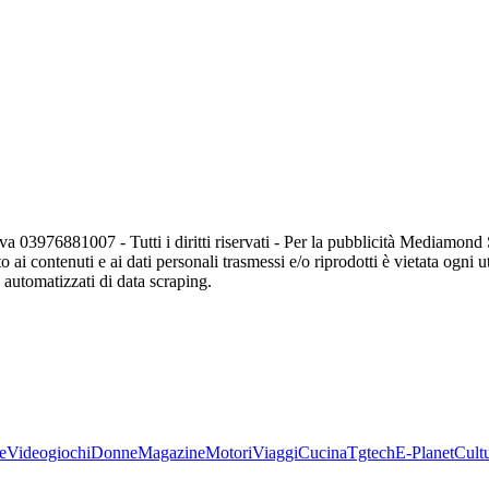
va 03976881007 - Tutti i diritti riservati - Per la pubblicità Mediamon
o ai contenuti e ai dati personali trasmessi e/o riprodotti è vietata ogni 
zi automatizzati di data scraping.
e
Videogiochi
Donne
Magazine
Motori
Viaggi
Cucina
Tgtech
E-Planet
Cult