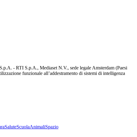
d S.p.A. - RTI S.p.A., Mediaset N.V., sede legale Amsterdam (Paesi
utilizzazione funzionale all’addestramento di sistemi di intelligenza
ura
Salute
Scuola
Animali
Spazio