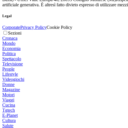
artificiale generativa. È altresì fatto divieto espresso di utilizzare mez
Legal
Corporate
Privacy Policy
Cookie Policy
Sezioni
Cronaca
Mondo
Economia
Politica
Spettacolo
Televisione
People
Lifestyle
Videogiochi
Donne
Magazine
Motori
Viaggi
Cucina
Tgtech
E-Planet
Cultura
Salute