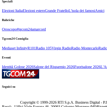
Speciali
Elezioni Italia
Elezioni estero
Grande Fratello
L'isola dei famosi
Amici
Rubriche
Oroscopo
#tgcom24amarcord
Tgcom24 Consiglia
Mediaset Infinity
R101
Radio 105
Virgin Radio
Radio Montecarlo
Radio
Eventi
Identità Golose 2026
Salone del Risparmio 2026
Fuorisalone 2026
L'Ar
Seguici su
Copyright © 1999-
2026
RTI S.p.A. Business Digital - P.I
Bassi) - Uffici Viale Europa 46, 20093 Cologno Monzese (MI)
Rispett