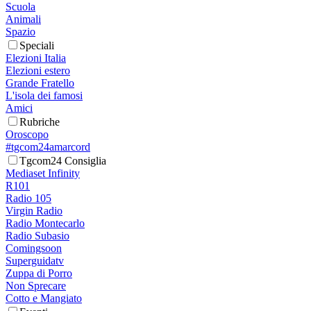
Scuola
Animali
Spazio
Speciali
Elezioni Italia
Elezioni estero
Grande Fratello
L'isola dei famosi
Amici
Rubriche
Oroscopo
#tgcom24amarcord
Tgcom24 Consiglia
Mediaset Infinity
R101
Radio 105
Virgin Radio
Radio Montecarlo
Radio Subasio
Comingsoon
Superguidatv
Zuppa di Porro
Non Sprecare
Cotto e Mangiato