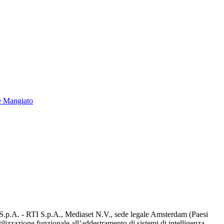
e Mangiato
d S.p.A. - RTI S.p.A., Mediaset N.V., sede legale Amsterdam (Paesi
utilizzazione funzionale all’addestramento di sistemi di intelligenza