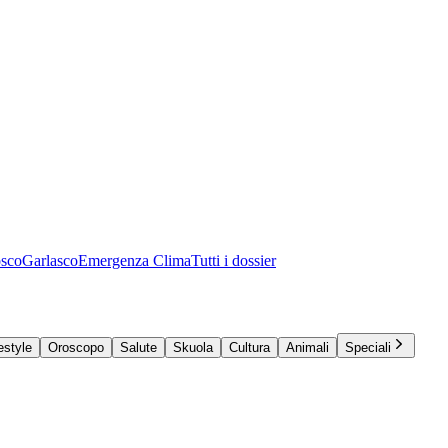
osco
Garlasco
Emergenza Clima
Tutti i dossier
estyle
Oroscopo
Salute
Skuola
Cultura
Animali
Speciali