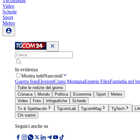
TgcomMag
Video
Schede
Sport
Meteo
In evidenza
Mostra tutti
Nascondi
Guerra Iran
Elezioni
Crans Montana
Epstein Files
Famiglia nel b
Tutte le notizie del giorno
Cronaca
Mondo
Politica
Economia
Sport
Meteo
Video
Foto
Infografiche
Schede
Tv & Spettacolo
TgcomLab
TgcomMag
TgTech
Lif
Chi siamo
Seguici anche su