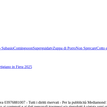
 Subasio
Comingsoon
Superguidatv
Zuppa di Porro
Non Sprecare
Cotto 
tigiano in Fiera 2025
va 03976881007 - Tutti i diritti riservati - Per la pubblicità Mediamon
o ai contenuti e ai dati personali trasmessi e/o riprodotti è vietata ogni 