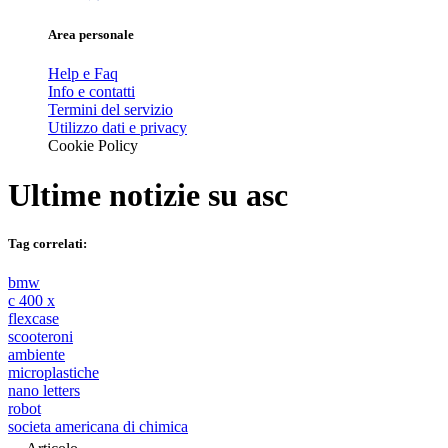
Area personale
Help e Faq
Info e contatti
Termini del servizio
Utilizzo dati e privacy
Cookie Policy
Ultime notizie su
asc
Tag correlati:
bmw
c 400 x
flexcase
scooteroni
ambiente
microplastiche
nano letters
robot
societa americana di chimica