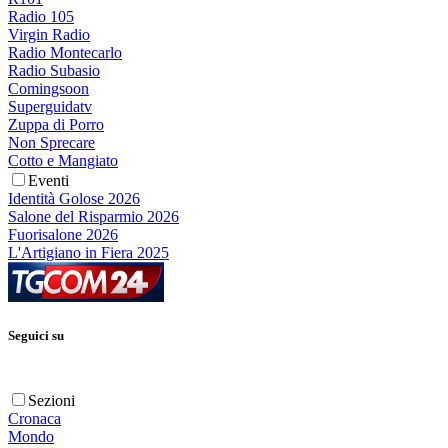
Radio 105
Virgin Radio
Radio Montecarlo
Radio Subasio
Comingsoon
Superguidatv
Zuppa di Porro
Non Sprecare
Cotto e Mangiato
Eventi
Identità Golose 2026
Salone del Risparmio 2026
Fuorisalone 2026
L'Artigiano in Fiera 2025
Seguici su
Sezioni
Cronaca
Mondo