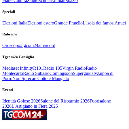
Planet
Cultura
Salute
Scuola
Animali
Spazio
Speciali
Elezioni Italia
Elezioni estero
Grande Fratello
L'isola dei famosi
Amici
Rubriche
Oroscopo
#tgcom24amarcord
Tgcom24 Consiglia
Mediaset Infinity
R101
Radio 105
Virgin Radio
Radio
Montecarlo
Radio Subasio
Comingsoon
Superguidatv
Zuppa di
Porro
Non Sprecare
Cotto e Mangiato
Eventi
Identità Golose 2026
Salone del Risparmio 2026
Fuorisalone
2026
L'Artigiano in Fiera 2025