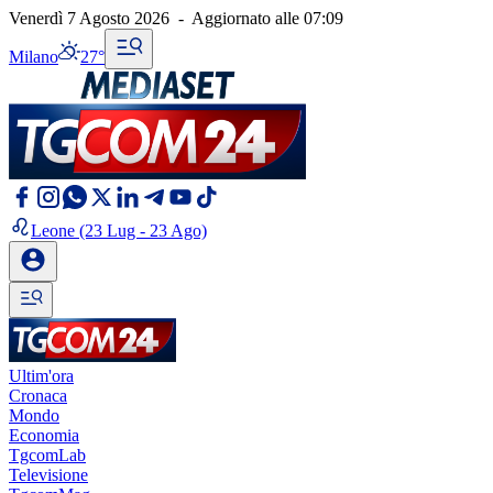
Venerdì 7 Agosto 2026
-
Aggiornato alle
07:09
Milano
27°
Leone
(23 Lug - 23 Ago)
Ultim'ora
Cronaca
Mondo
Economia
TgcomLab
Televisione