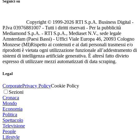
Seguici su
Copyright © 1999-
2026
RTI S.p.A. Business Digital -
P.Iva 03976881007 - Tutti i diritti riservati - Per la pubblicità
Mediamond S.p.A. - RTI S.p.A., Mediaset N.V., sede legale
Amsterdam (Paesi Bassi) - Uffici Viale Europa 46, 20093 Cologno
Monzese (MI)
Rispetto ai contenuti e ai dati personali trasmessi e/o
riprodotti è vietata ogni utilizzazione funzionale all’addestramento di
sistemi di intelligenza artificiale generativa. È altresì fatto divieto
espresso di utilizzare mezzi automatizzati di data scraping.
Legal
Corporate
Privacy Policy
Cookie Policy
Sezioni
Cronaca
Mondo
Economia
Politica
Spettacolo
Televisione
People
Lifestyle