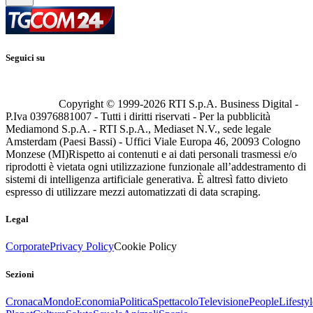
Seguici su
Copyright © 1999-
2026
RTI S.p.A. Business Digital -
P.Iva 03976881007 - Tutti i diritti riservati - Per la pubblicità
Mediamond S.p.A. - RTI S.p.A., Mediaset N.V., sede legale
Amsterdam (Paesi Bassi) - Uffici Viale Europa 46, 20093 Cologno
Monzese (MI)
Rispetto ai contenuti e ai dati personali trasmessi e/o
riprodotti è vietata ogni utilizzazione funzionale all’addestramento di
sistemi di intelligenza artificiale generativa. È altresì fatto divieto
espresso di utilizzare mezzi automatizzati di data scraping.
Legal
Corporate
Privacy Policy
Cookie Policy
Sezioni
Cronaca
Mondo
Economia
Politica
Spettacolo
Televisione
People
Lifestyl