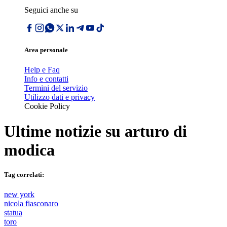
Seguici anche su
Area personale
Help e Faq
Info e contatti
Termini del servizio
Utilizzo dati e privacy
Cookie Policy
Ultime notizie su
arturo di
modica
Tag correlati:
new york
nicola fiasconaro
statua
toro