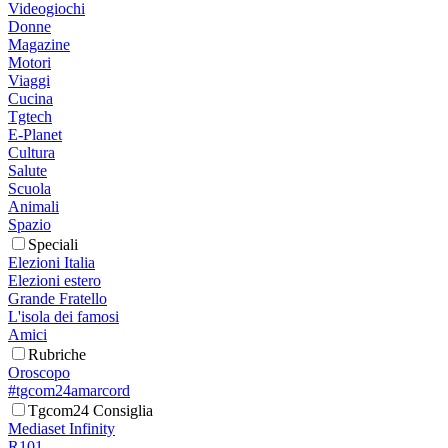
Videogiochi
Donne
Magazine
Motori
Viaggi
Cucina
Tgtech
E-Planet
Cultura
Salute
Scuola
Animali
Spazio
Speciali
Elezioni Italia
Elezioni estero
Grande Fratello
L'isola dei famosi
Amici
Rubriche
Oroscopo
#tgcom24amarcord
Tgcom24 Consiglia
Mediaset Infinity
R101