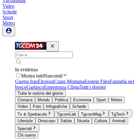
TgcomMag
Video
Schede
Sport
Meteo
In evidenza
Mostra tutti
Nascondi
Guerra Iran
Elezioni
Crans Montana
Epstein Files
Famiglia nel
bosco
Garlasco
Emergenza Clima
Tutti i dossier
Tutte le notizie del giorno
Cronaca
Mondo
Politica
Economia
Sport
Meteo
Video
Foto
Infografiche
Schede
Tv & Spettacolo
TgcomLab
TgcomMag
TgTech
Lifestyle
Oroscopo
Salute
Skuola
Cultura
Animali
Speciali
Chi siamo