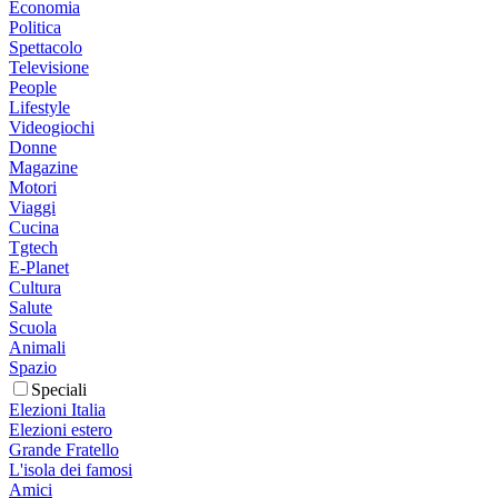
Economia
Politica
Spettacolo
Televisione
People
Lifestyle
Videogiochi
Donne
Magazine
Motori
Viaggi
Cucina
Tgtech
E-Planet
Cultura
Salute
Scuola
Animali
Spazio
Speciali
Elezioni Italia
Elezioni estero
Grande Fratello
L'isola dei famosi
Amici