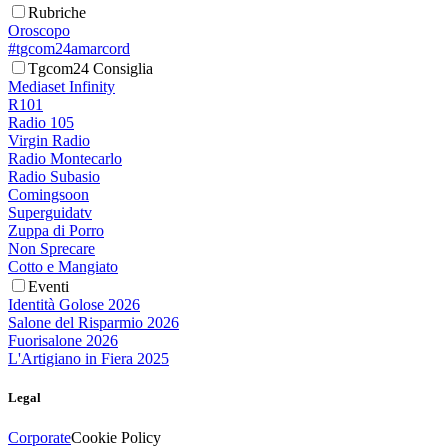
Rubriche
Oroscopo
#tgcom24amarcord
Tgcom24 Consiglia
Mediaset Infinity
R101
Radio 105
Virgin Radio
Radio Montecarlo
Radio Subasio
Comingsoon
Superguidatv
Zuppa di Porro
Non Sprecare
Cotto e Mangiato
Eventi
Identità Golose 2026
Salone del Risparmio 2026
Fuorisalone 2026
L'Artigiano in Fiera 2025
Legal
Corporate
Cookie Policy