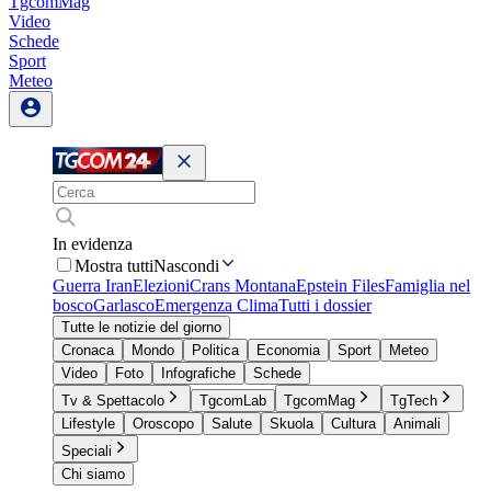
TgcomMag
Video
Schede
Sport
Meteo
In evidenza
Mostra tutti
Nascondi
Guerra Iran
Elezioni
Crans Montana
Epstein Files
Famiglia nel
bosco
Garlasco
Emergenza Clima
Tutti i dossier
Tutte le notizie del giorno
Cronaca
Mondo
Politica
Economia
Sport
Meteo
Video
Foto
Infografiche
Schede
Tv & Spettacolo
TgcomLab
TgcomMag
TgTech
Lifestyle
Oroscopo
Salute
Skuola
Cultura
Animali
Speciali
Chi siamo