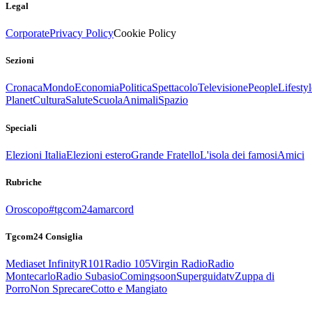
Legal
Corporate
Privacy Policy
Cookie Policy
Sezioni
Cronaca
Mondo
Economia
Politica
Spettacolo
Televisione
People
Lifestyl
Planet
Cultura
Salute
Scuola
Animali
Spazio
Speciali
Elezioni Italia
Elezioni estero
Grande Fratello
L'isola dei famosi
Amici
Rubriche
Oroscopo
#tgcom24amarcord
Tgcom24 Consiglia
Mediaset Infinity
R101
Radio 105
Virgin Radio
Radio
Montecarlo
Radio Subasio
Comingsoon
Superguidatv
Zuppa di
Porro
Non Sprecare
Cotto e Mangiato