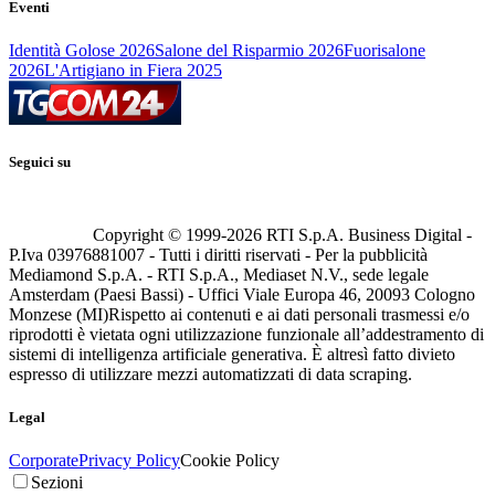
Eventi
Identità Golose 2026
Salone del Risparmio 2026
Fuorisalone
2026
L'Artigiano in Fiera 2025
Seguici su
Copyright © 1999-
2026
RTI S.p.A. Business Digital -
P.Iva 03976881007 - Tutti i diritti riservati - Per la pubblicità
Mediamond S.p.A. - RTI S.p.A., Mediaset N.V., sede legale
Amsterdam (Paesi Bassi) - Uffici Viale Europa 46, 20093 Cologno
Monzese (MI)
Rispetto ai contenuti e ai dati personali trasmessi e/o
riprodotti è vietata ogni utilizzazione funzionale all’addestramento di
sistemi di intelligenza artificiale generativa. È altresì fatto divieto
espresso di utilizzare mezzi automatizzati di data scraping.
Legal
Corporate
Privacy Policy
Cookie Policy
Sezioni