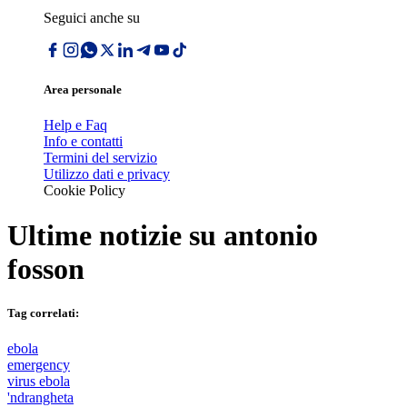
Seguici anche su
Area personale
Help e Faq
Info e contatti
Termini del servizio
Utilizzo dati e privacy
Cookie Policy
Ultime notizie su
antonio
fosson
Tag correlati:
ebola
emergency
virus ebola
'ndrangheta