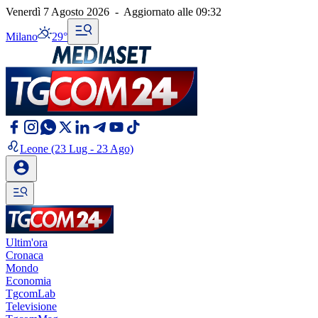
Venerdì 7 Agosto 2026
-
Aggiornato alle
09:32
Milano
29°
Leone
(23 Lug - 23 Ago)
Ultim'ora
Cronaca
Mondo
Economia
TgcomLab
Televisione