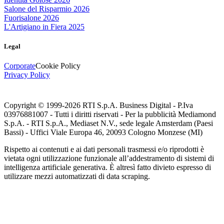
Salone del Risparmio 2026
Fuorisalone 2026
L'Artigiano in Fiera 2025
Legal
Corporate
Cookie Policy
Privacy Policy
Copyright © 1999-
2026
RTI S.p.A. Business Digital - P.Iva
03976881007 - Tutti i diritti riservati - Per la pubblicità Mediamond
S.p.A. - RTI S.p.A., Mediaset N.V., sede legale Amsterdam (Paesi
Bassi) - Uffici Viale Europa 46, 20093 Cologno Monzese (MI)
Rispetto ai contenuti e ai dati personali trasmessi e/o riprodotti è
vietata ogni utilizzazione funzionale all’addestramento di sistemi di
intelligenza artificiale generativa. È altresì fatto divieto espresso di
utilizzare mezzi automatizzati di data scraping.