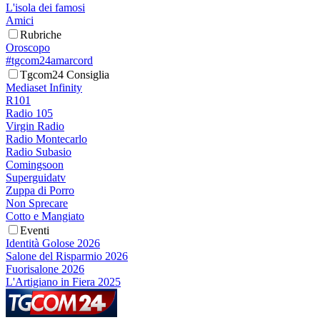
L'isola dei famosi
Amici
Rubriche
Oroscopo
#tgcom24amarcord
Tgcom24 Consiglia
Mediaset Infinity
R101
Radio 105
Virgin Radio
Radio Montecarlo
Radio Subasio
Comingsoon
Superguidatv
Zuppa di Porro
Non Sprecare
Cotto e Mangiato
Eventi
Identità Golose 2026
Salone del Risparmio 2026
Fuorisalone 2026
L'Artigiano in Fiera 2025