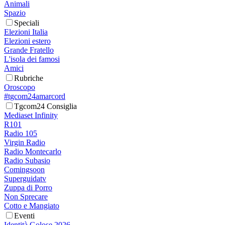
Animali
Spazio
Speciali
Elezioni Italia
Elezioni estero
Grande Fratello
L'isola dei famosi
Amici
Rubriche
Oroscopo
#tgcom24amarcord
Tgcom24 Consiglia
Mediaset Infinity
R101
Radio 105
Virgin Radio
Radio Montecarlo
Radio Subasio
Comingsoon
Superguidatv
Zuppa di Porro
Non Sprecare
Cotto e Mangiato
Eventi
Identità Golose 2026