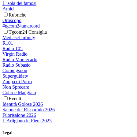
L'isola dei famosi
Amici
Rubriche
Oroscopo
#tgcom24amarcord
Tgcom24 Consiglia
Mediaset Infinity
R101
Radio 105
Virgin Radio
Radio Montecarlo
Radio Subasio
Comingsoon
Superguidatv
Zuppa di Porro
Non Sprecare
Cotto e Mangiato
Eventi
Identità Golose 2026
Salone del Risparmio 2026
Fuorisalone 2026
L'Artigiano in Fiera 2025
Legal