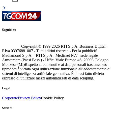
Seguici su
Copyright © 1999-
2026
RTI S.p.A. Business Digital -
P.Iva 03976881007 - Tutti i diritti riservati - Per la pubblicità
Mediamond S.p.A. - RTI S.p.A., Mediaset N.V., sede legale
Amsterdam (Paesi Bassi) - Uffici Viale Europa 46, 20093 Cologno
Monzese (MI)
Rispetto ai contenuti e ai dati personali trasmessi e/o
riprodotti è vietata ogni utilizzazione funzionale all’addestramento di
sistemi di intelligenza artificiale generativa. È altresì fatto divieto
espresso di utilizzare mezzi automatizzati di data scraping.
Legal
Corporate
Privacy Policy
Cookie Policy
Sezioni