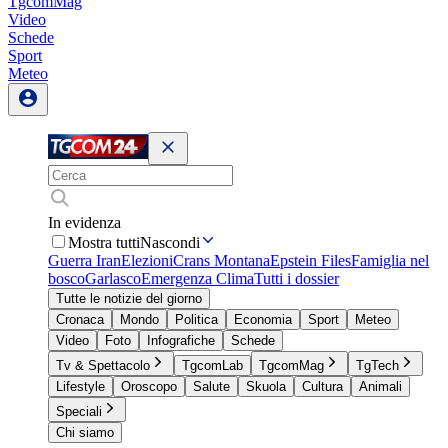
TgcomMag
Video
Schede
Sport
Meteo
In evidenza
Mostra tutti
Nascondi
Guerra Iran
Elezioni
Crans Montana
Epstein Files
Famiglia nel
bosco
Garlasco
Emergenza Clima
Tutti i dossier
Tutte le notizie del giorno
Cronaca
Mondo
Politica
Economia
Sport
Meteo
Video
Foto
Infografiche
Schede
Tv & Spettacolo
TgcomLab
TgcomMag
TgTech
Lifestyle
Oroscopo
Salute
Skuola
Cultura
Animali
Speciali
Chi siamo