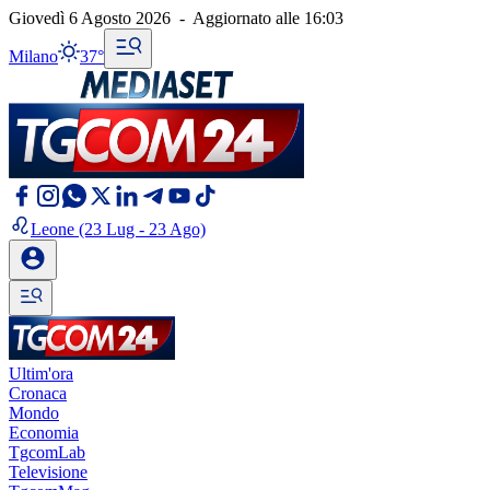
Giovedì 6 Agosto 2026
-
Aggiornato alle
16:03
Milano
37°
Leone
(23 Lug - 23 Ago)
Ultim'ora
Cronaca
Mondo
Economia
TgcomLab
Televisione