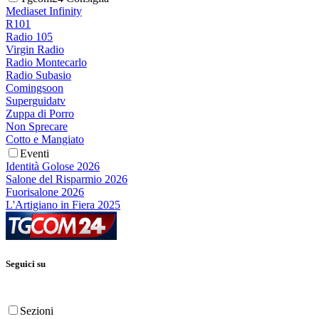
Mediaset Infinity
R101
Radio 105
Virgin Radio
Radio Montecarlo
Radio Subasio
Comingsoon
Superguidatv
Zuppa di Porro
Non Sprecare
Cotto e Mangiato
Eventi
Identità Golose 2026
Salone del Risparmio 2026
Fuorisalone 2026
L'Artigiano in Fiera 2025
Seguici su
Sezioni