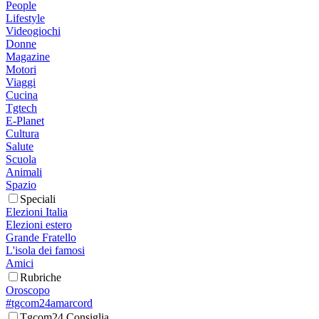
People
Lifestyle
Videogiochi
Donne
Magazine
Motori
Viaggi
Cucina
Tgtech
E-Planet
Cultura
Salute
Scuola
Animali
Spazio
Speciali
Elezioni Italia
Elezioni estero
Grande Fratello
L'isola dei famosi
Amici
Rubriche
Oroscopo
#tgcom24amarcord
Tgcom24 Consiglia