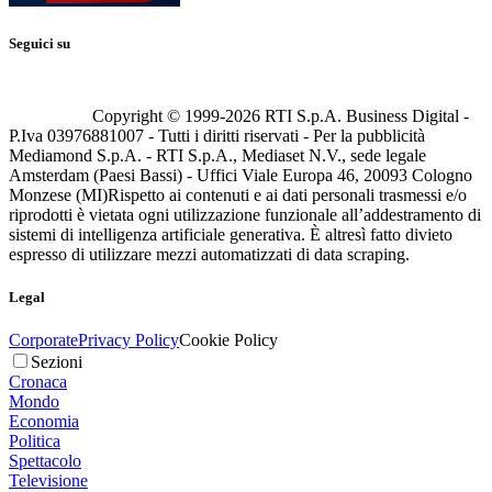
Seguici su
Copyright © 1999-
2026
RTI S.p.A. Business Digital -
P.Iva 03976881007 - Tutti i diritti riservati - Per la pubblicità
Mediamond S.p.A. - RTI S.p.A., Mediaset N.V., sede legale
Amsterdam (Paesi Bassi) - Uffici Viale Europa 46, 20093 Cologno
Monzese (MI)
Rispetto ai contenuti e ai dati personali trasmessi e/o
riprodotti è vietata ogni utilizzazione funzionale all’addestramento di
sistemi di intelligenza artificiale generativa. È altresì fatto divieto
espresso di utilizzare mezzi automatizzati di data scraping.
Legal
Corporate
Privacy Policy
Cookie Policy
Sezioni
Cronaca
Mondo
Economia
Politica
Spettacolo
Televisione