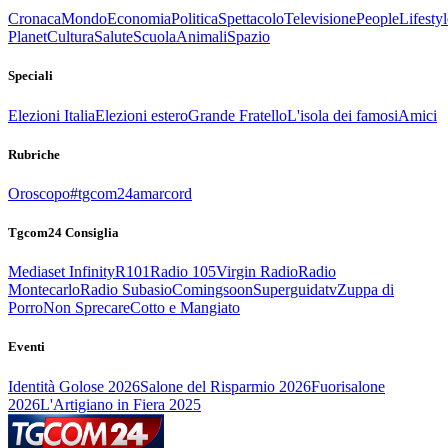
Cronaca
Mondo
Economia
Politica
Spettacolo
Televisione
People
Lifestyl
Planet
Cultura
Salute
Scuola
Animali
Spazio
Speciali
Elezioni Italia
Elezioni estero
Grande Fratello
L'isola dei famosi
Amici
Rubriche
Oroscopo
#tgcom24amarcord
Tgcom24 Consiglia
Mediaset Infinity
R101
Radio 105
Virgin Radio
Radio
Montecarlo
Radio Subasio
Comingsoon
Superguidatv
Zuppa di
Porro
Non Sprecare
Cotto e Mangiato
Eventi
Identità Golose 2026
Salone del Risparmio 2026
Fuorisalone
2026
L'Artigiano in Fiera 2025