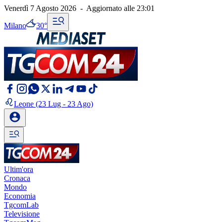
Venerdì 7 Agosto 2026
-
Aggiornato alle
23:01
Milano
30°
Leone
(23 Lug - 23 Ago)
Ultim'ora
Cronaca
Mondo
Economia
TgcomLab
Televisione