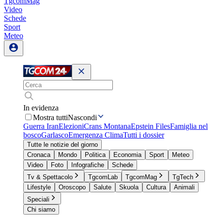
TgcomMag
Video
Schede
Sport
Meteo
In evidenza
Mostra tutti
Nascondi
Guerra Iran
Elezioni
Crans Montana
Epstein Files
Famiglia nel
bosco
Garlasco
Emergenza Clima
Tutti i dossier
Tutte le notizie del giorno
Cronaca
Mondo
Politica
Economia
Sport
Meteo
Video
Foto
Infografiche
Schede
Tv & Spettacolo
TgcomLab
TgcomMag
TgTech
Lifestyle
Oroscopo
Salute
Skuola
Cultura
Animali
Speciali
Chi siamo