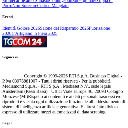
Montecarlo
Radio Subasio
Comingsoon
Superguidatv
Zuppa di
Porro
Non Sprecare
Cotto e Mangiato
Eventi
Identità Golose 2026
Salone del Risparmio 2026
Fuorisalone
2026
L'Artigiano in Fiera 2025
Seguici su
Copyright © 1999-
2026
RTI S.p.A. Business Digital -
P.Iva 03976881007 - Tutti i diritti riservati - Per la pubblicità
Mediamond S.p.A. - RTI S.p.A., Mediaset N.V., sede legale
Amsterdam (Paesi Bassi) - Uffici Viale Europa 46, 20093 Cologno
Monzese (MI)
Rispetto ai contenuti e ai dati personali trasmessi e/o
riprodotti è vietata ogni utilizzazione funzionale all’addestramento di
sistemi di intelligenza artificiale generativa. È altresì fatto divieto
espresso di utilizzare mezzi automatizzati di data scraping.
Legal