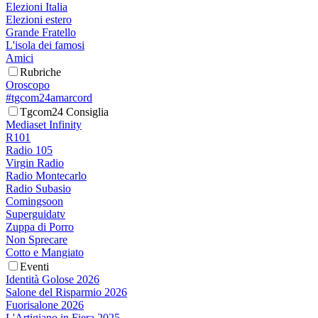
Elezioni Italia
Elezioni estero
Grande Fratello
L'isola dei famosi
Amici
Rubriche
Oroscopo
#tgcom24amarcord
Tgcom24 Consiglia
Mediaset Infinity
R101
Radio 105
Virgin Radio
Radio Montecarlo
Radio Subasio
Comingsoon
Superguidatv
Zuppa di Porro
Non Sprecare
Cotto e Mangiato
Eventi
Identità Golose 2026
Salone del Risparmio 2026
Fuorisalone 2026
L'Artigiano in Fiera 2025