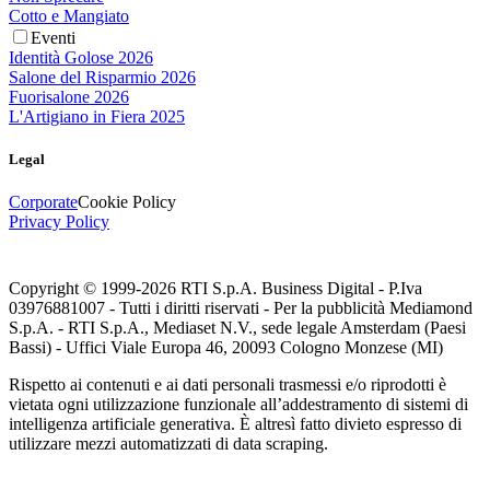
Cotto e Mangiato
Eventi
Identità Golose 2026
Salone del Risparmio 2026
Fuorisalone 2026
L'Artigiano in Fiera 2025
Legal
Corporate
Cookie Policy
Privacy Policy
Copyright © 1999-
2026
RTI S.p.A. Business Digital - P.Iva
03976881007 - Tutti i diritti riservati - Per la pubblicità Mediamond
S.p.A. - RTI S.p.A., Mediaset N.V., sede legale Amsterdam (Paesi
Bassi) - Uffici Viale Europa 46, 20093 Cologno Monzese (MI)
Rispetto ai contenuti e ai dati personali trasmessi e/o riprodotti è
vietata ogni utilizzazione funzionale all’addestramento di sistemi di
intelligenza artificiale generativa. È altresì fatto divieto espresso di
utilizzare mezzi automatizzati di data scraping.