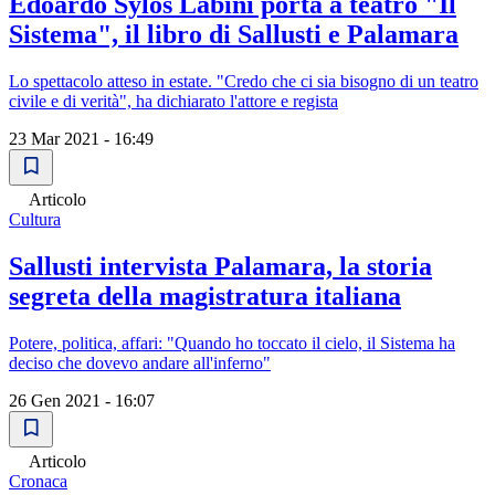
Edoardo Sylos Labini porta a teatro "Il
Sistema", il libro di Sallusti e Palamara
Lo spettacolo atteso in estate. "Credo che ci sia bisogno di un teatro
civile e di verità", ha dichiarato l'attore e regista
23 Mar 2021 - 16:49
Articolo
Cultura
Sallusti intervista Palamara, la storia
segreta della magistratura italiana
Potere, politica, affari: "Quando ho toccato il cielo, il Sistema ha
deciso che dovevo andare all'inferno"
26 Gen 2021 - 16:07
Articolo
Cronaca