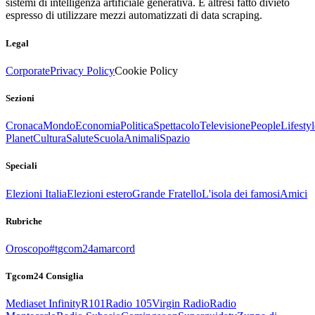
sistemi di intelligenza artificiale generativa. È altresì fatto divieto
espresso di utilizzare mezzi automatizzati di data scraping.
Legal
Corporate
Privacy Policy
Cookie Policy
Sezioni
Cronaca
Mondo
Economia
Politica
Spettacolo
Televisione
People
Lifestyl
Planet
Cultura
Salute
Scuola
Animali
Spazio
Speciali
Elezioni Italia
Elezioni estero
Grande Fratello
L'isola dei famosi
Amici
Rubriche
Oroscopo
#tgcom24amarcord
Tgcom24 Consiglia
Mediaset Infinity
R101
Radio 105
Virgin Radio
Radio