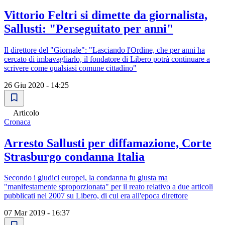
Vittorio Feltri si dimette da giornalista,
Sallusti: "Perseguitato per anni"
Il direttore del "Giornale": "Lasciando l'Ordine, che per anni ha
cercato di imbavagliarlo, il fondatore di Libero potrà continuare a
scrivere come qualsiasi comune cittadino"
26 Giu 2020 - 14:25
Articolo
Cronaca
Arresto Sallusti per diffamazione, Corte
Strasburgo condanna Italia
Secondo i giudici europei, la condanna fu giusta ma
"manifestamente sproporzionata" per il reato relativo a due articoli
pubblicati nel 2007 su Libero, di cui era all'epoca direttore
07 Mar 2019 - 16:37