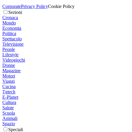
Corporate
Privacy Policy
Cookie Policy
Sezioni
Cronaca
Mondo
Economia
Politica
Spettacolo
Televisione
People
Lifestyle
Videogiochi
Donne
Magazine
Motori
Viaggi
Cucina
Tgtech
E-Planet
Cultura
Salute
Scuola
Animali
Spazio
Speciali