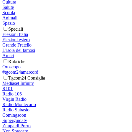
Cultura
Salute
Scuola
Animali
Spazio
Speciali
Elezioni Italia
Elezioni estero
Grande Fratello
L'isola dei famosi
Amici
Rubriche
Oroscopo
#tgcom24amarcord
Tgcom24 Consiglia
Mediaset Infinity
R101
Radio 105
Virgin Radio
Radio Montecarlo
Radio Subasio
Comingsoon
Superguidatv
Zuppa di Porro
Non Sprecare