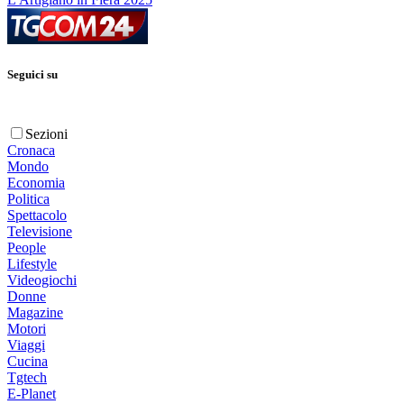
Seguici su
Sezioni
Cronaca
Mondo
Economia
Politica
Spettacolo
Televisione
People
Lifestyle
Videogiochi
Donne
Magazine
Motori
Viaggi
Cucina
Tgtech
E-Planet