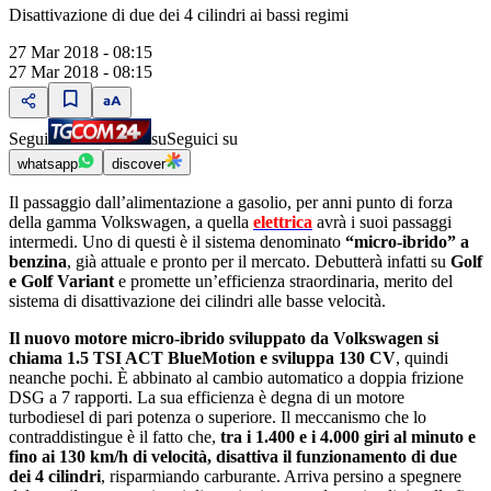
Disattivazione di due dei 4 cilindri ai bassi regimi
27 Mar 2018 - 08:15
27 Mar 2018 - 08:15
Segui
su
Seguici su
whatsapp
discover
Il passaggio dallʼalimentazione a gasolio, per anni punto di forza
della gamma Volkswagen, a quella
elettrica
avrà i suoi passaggi
intermedi. Uno di questi è il sistema denominato
“micro-ibrido” a
benzina
, già attuale e pronto per il mercato. Debutterà infatti su
Golf
e Golf Variant
e promette unʼefficienza straordinaria, merito del
sistema di disattivazione dei cilindri alle basse velocità.
Il nuovo motore micro-ibrido sviluppato da Volkswagen si
chiama 1.5 TSI ACT BlueMotion e sviluppa 130 CV
, quindi
neanche pochi. È abbinato al cambio automatico a doppia frizione
DSG a 7 rapporti. La sua efficienza è degna di un motore
turbodiesel di pari potenza o superiore. Il meccanismo che lo
contraddistingue è il fatto che,
tra i 1.400 e i 4.000 giri al minuto e
fino ai 130 km/h di velocità, disattiva il funzionamento di due
dei 4 cilindri
, risparmiando carburante. Arriva persino a spegnere