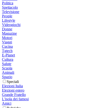
Politica
Spettacolo
Televisione
People
Lifestyle
Videogiochi
Donne
Magazine
Motori
Viaggi
Cucina
Tgtech
E-Planet
Cultura
Salute
Scuola
Animali
Spazio
Speciali
Elezioni Italia
Elezioni estero
Grande Fratello
L'isola dei famosi
Amici