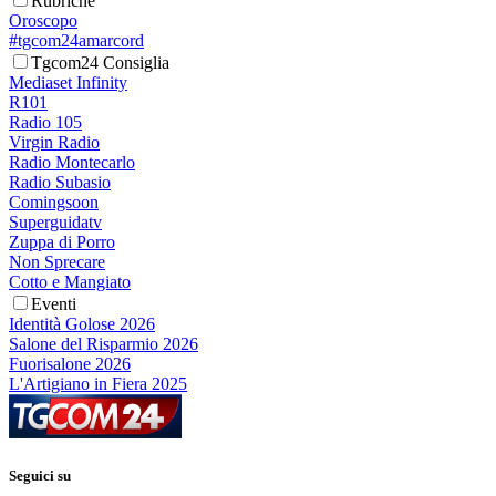
Rubriche
Oroscopo
#tgcom24amarcord
Tgcom24 Consiglia
Mediaset Infinity
R101
Radio 105
Virgin Radio
Radio Montecarlo
Radio Subasio
Comingsoon
Superguidatv
Zuppa di Porro
Non Sprecare
Cotto e Mangiato
Eventi
Identità Golose 2026
Salone del Risparmio 2026
Fuorisalone 2026
L'Artigiano in Fiera 2025
Seguici su