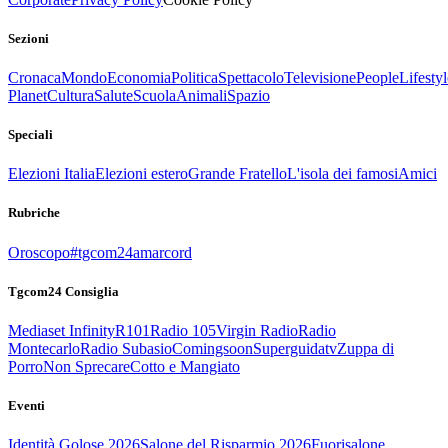
Sezioni
Cronaca
Mondo
Economia
Politica
Spettacolo
Televisione
People
Lifestyl
Planet
Cultura
Salute
Scuola
Animali
Spazio
Speciali
Elezioni Italia
Elezioni estero
Grande Fratello
L'isola dei famosi
Amici
Rubriche
Oroscopo
#tgcom24amarcord
Tgcom24 Consiglia
Mediaset Infinity
R101
Radio 105
Virgin Radio
Radio
Montecarlo
Radio Subasio
Comingsoon
Superguidatv
Zuppa di
Porro
Non Sprecare
Cotto e Mangiato
Eventi
Identità Golose 2026
Salone del Risparmio 2026
Fuorisalone