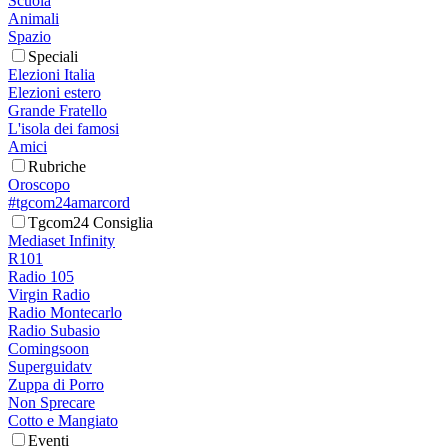
Scuola
Animali
Spazio
Speciali
Elezioni Italia
Elezioni estero
Grande Fratello
L'isola dei famosi
Amici
Rubriche
Oroscopo
#tgcom24amarcord
Tgcom24 Consiglia
Mediaset Infinity
R101
Radio 105
Virgin Radio
Radio Montecarlo
Radio Subasio
Comingsoon
Superguidatv
Zuppa di Porro
Non Sprecare
Cotto e Mangiato
Eventi