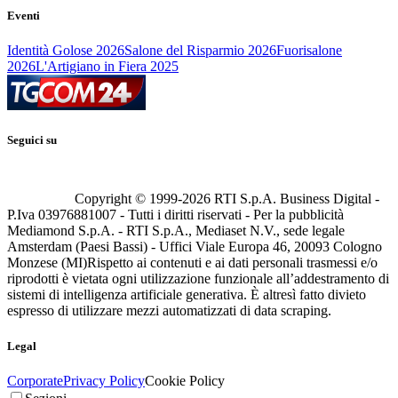
Eventi
Identità Golose 2026
Salone del Risparmio 2026
Fuorisalone
2026
L'Artigiano in Fiera 2025
Seguici su
Copyright © 1999-
2026
RTI S.p.A. Business Digital -
P.Iva 03976881007 - Tutti i diritti riservati - Per la pubblicità
Mediamond S.p.A. - RTI S.p.A., Mediaset N.V., sede legale
Amsterdam (Paesi Bassi) - Uffici Viale Europa 46, 20093 Cologno
Monzese (MI)
Rispetto ai contenuti e ai dati personali trasmessi e/o
riprodotti è vietata ogni utilizzazione funzionale all’addestramento di
sistemi di intelligenza artificiale generativa. È altresì fatto divieto
espresso di utilizzare mezzi automatizzati di data scraping.
Legal
Corporate
Privacy Policy
Cookie Policy