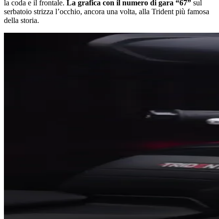
la coda e il frontale.
La grafica con il numero di gara “67”
sul
serbatoio strizza l’occhio, ancora una volta, alla Trident più famosa
della storia.