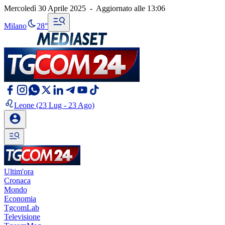
Mercoledì 30 Aprile 2025
-
Aggiornato alle
13:06
Milano
28°
Leone
(23 Lug - 23 Ago)
Ultim'ora
Cronaca
Mondo
Economia
TgcomLab
Televisione