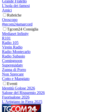
Grande Fratello
L'isola dei famosi
Amici
Rubriche
Oroscopo
#tgcom24amarcord
Tgcom24 Consiglia
Mediaset Infinity
R101
Radio 105
Virgin Radio
Radio Montecarlo
Radio Subasio
Comingsoon
Superguidatv
Zuppa di Porro
Non Sprecare
Cotto e Mangiato
Eventi
Identità Golose 2026
Salone del Risparmio 2026
Fuorisalone 2026
L'Artigiano in Fiera 2025