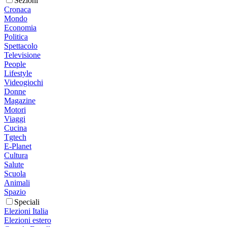
Sezioni
Cronaca
Mondo
Economia
Politica
Spettacolo
Televisione
People
Lifestyle
Videogiochi
Donne
Magazine
Motori
Viaggi
Cucina
Tgtech
E-Planet
Cultura
Salute
Scuola
Animali
Spazio
Speciali
Elezioni Italia
Elezioni estero