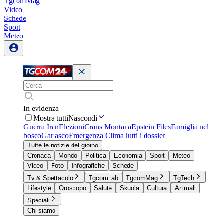
TgcomMag
Video
Schede
Sport
Meteo
In evidenza
Mostra tutti
Nascondi
Guerra Iran
Elezioni
Crans Montana
Epstein Files
Famiglia nel
bosco
Garlasco
Emergenza Clima
Tutti i dossier
Tutte le notizie del giorno
Cronaca
Mondo
Politica
Economia
Sport
Meteo
Video
Foto
Infografiche
Schede
Tv & Spettacolo
TgcomLab
TgcomMag
TgTech
Lifestyle
Oroscopo
Salute
Skuola
Cultura
Animali
Speciali
Chi siamo