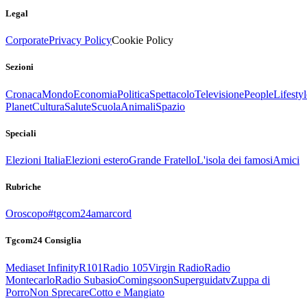
Legal
Corporate
Privacy Policy
Cookie Policy
Sezioni
Cronaca
Mondo
Economia
Politica
Spettacolo
Televisione
People
Lifestyl
Planet
Cultura
Salute
Scuola
Animali
Spazio
Speciali
Elezioni Italia
Elezioni estero
Grande Fratello
L'isola dei famosi
Amici
Rubriche
Oroscopo
#tgcom24amarcord
Tgcom24 Consiglia
Mediaset Infinity
R101
Radio 105
Virgin Radio
Radio
Montecarlo
Radio Subasio
Comingsoon
Superguidatv
Zuppa di
Porro
Non Sprecare
Cotto e Mangiato