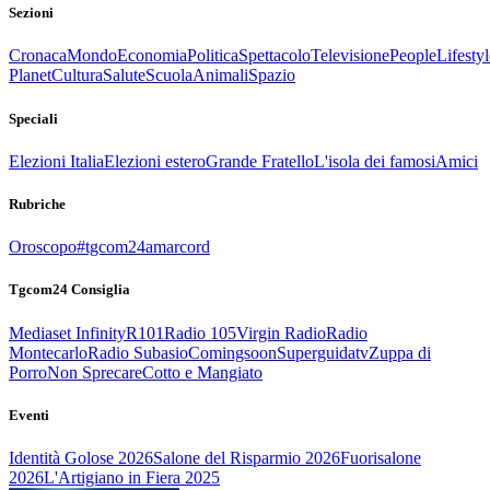
Sezioni
Cronaca
Mondo
Economia
Politica
Spettacolo
Televisione
People
Lifestyl
Planet
Cultura
Salute
Scuola
Animali
Spazio
Speciali
Elezioni Italia
Elezioni estero
Grande Fratello
L'isola dei famosi
Amici
Rubriche
Oroscopo
#tgcom24amarcord
Tgcom24 Consiglia
Mediaset Infinity
R101
Radio 105
Virgin Radio
Radio
Montecarlo
Radio Subasio
Comingsoon
Superguidatv
Zuppa di
Porro
Non Sprecare
Cotto e Mangiato
Eventi
Identità Golose 2026
Salone del Risparmio 2026
Fuorisalone
2026
L'Artigiano in Fiera 2025