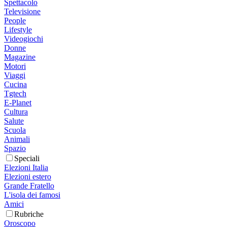
Spettacolo
Televisione
People
Lifestyle
Videogiochi
Donne
Magazine
Motori
Viaggi
Cucina
Tgtech
E-Planet
Cultura
Salute
Scuola
Animali
Spazio
Speciali
Elezioni Italia
Elezioni estero
Grande Fratello
L'isola dei famosi
Amici
Rubriche
Oroscopo