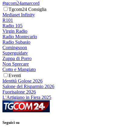
#tgcom24amarcord
Tgcom24 Consiglia
Mediaset Infinity
R101
Radio 105
Virgin Radio
Radio Montecarlo
Radio Subasio
Comingsoon
Superguidatv
Zuppa di Porro
Non Sprecare
Cotto e Mangiato
Eventi
Identità Golose 2026
Salone del Risparmio 2026
Fuorisalone 2026
L'Artigiano in Fiera 2025
Seguici su