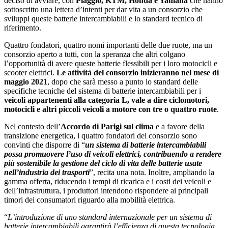
deciso di avviare, con
Piaggio, KTM, Honda e Yamaha
che hanno
sottoscritto una lettera dʼintenti per dar vita a un consorzio che
sviluppi queste batterie intercambiabili e lo standard tecnico di
riferimento.
Quattro fondatori, quattro nomi importanti delle due ruote, ma un
consorzio aperto a tutti, con la speranza che altri colgano
lʼopportunità di avere queste batterie flessibili per i loro motocicli e
scooter elettrici.
Le attività del consorzio inizieranno nel mese di
maggio 2021
, dopo che sarà messo a punto lo standard delle
specifiche tecniche del sistema di batterie intercambiabili per i
veicoli appartenenti alla categoria L, vale a dire ciclomotori,
motocicli e altri piccoli veicoli a motore con tre o quattro ruote
.
Nel contesto dellʼ
Accordo
di Parigi sul clima
e a favore della
transizione energetica, i quattro fondatori del consorzio sono
convinti che disporre di “
un sistema di batterie intercambiabili
possa promuovere lʼuso di veicoli elettrici, contribuendo a rendere
più sostenibile la gestione del ciclo di vita delle batterie usate
nellʼindustria dei trasporti
”, recita una nota. Inoltre, ampliando la
gamma offerta, riducendo i tempi di ricarica e i costi dei veicoli e
dellʼinfrastruttura, i produttori intendono rispondere ai principali
timori dei consumatori riguardo alla mobilità elettrica.
“
Lʼintroduzione di uno standard internazionale per un sistema di
batterie intercambiabili garantirà lʼefficienza di questa tecnologia,