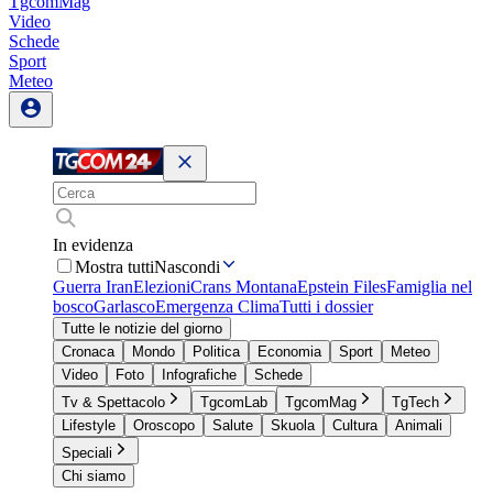
TgcomMag
Video
Schede
Sport
Meteo
In evidenza
Mostra tutti
Nascondi
Guerra Iran
Elezioni
Crans Montana
Epstein Files
Famiglia nel
bosco
Garlasco
Emergenza Clima
Tutti i dossier
Tutte le notizie del giorno
Cronaca
Mondo
Politica
Economia
Sport
Meteo
Video
Foto
Infografiche
Schede
Tv & Spettacolo
TgcomLab
TgcomMag
TgTech
Lifestyle
Oroscopo
Salute
Skuola
Cultura
Animali
Speciali
Chi siamo