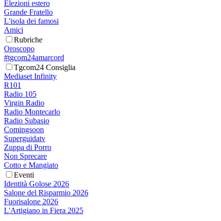
Elezioni estero
Grande Fratello
L'isola dei famosi
Amici
Rubriche
Oroscopo
#tgcom24amarcord
Tgcom24 Consiglia
Mediaset Infinity
R101
Radio 105
Virgin Radio
Radio Montecarlo
Radio Subasio
Comingsoon
Superguidatv
Zuppa di Porro
Non Sprecare
Cotto e Mangiato
Eventi
Identità Golose 2026
Salone del Risparmio 2026
Fuorisalone 2026
L'Artigiano in Fiera 2025