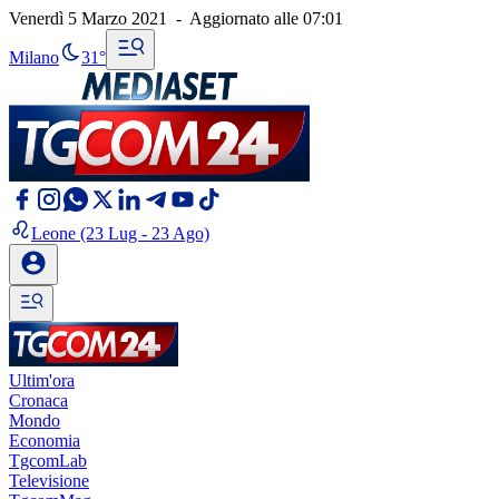
Venerdì 5 Marzo 2021
-
Aggiornato alle
07:01
Milano
31°
Leone
(23 Lug - 23 Ago)
Ultim'ora
Cronaca
Mondo
Economia
TgcomLab
Televisione