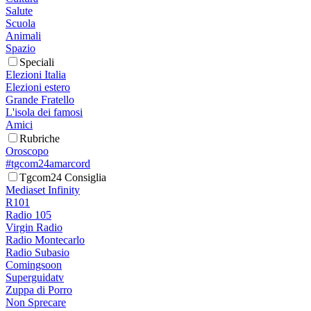
Salute
Scuola
Animali
Spazio
Speciali
Elezioni Italia
Elezioni estero
Grande Fratello
L'isola dei famosi
Amici
Rubriche
Oroscopo
#tgcom24amarcord
Tgcom24 Consiglia
Mediaset Infinity
R101
Radio 105
Virgin Radio
Radio Montecarlo
Radio Subasio
Comingsoon
Superguidatv
Zuppa di Porro
Non Sprecare