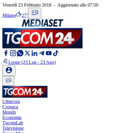
Venerdì 23 Febbraio 2018
-
Aggiornato alle
07:50
Milano
27°
Leone
(23 Lug - 23 Ago)
Ultim'ora
Cronaca
Mondo
Economia
TgcomLab
Televisione