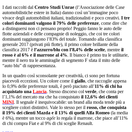
I dati raccolti dal
Centro Studi Unrae
(l’Associazione delle Case
automobilistiche estere in Italia) danno così unʼimmagine poco
vivace degli automobilisti italiani, tradizionalisti e poco creativi.
I tre
colori dominanti valgono il 79% delle preferenze
, come dire che
a distinguersi non ci pensano proprio! Peggio fanno le auto delle
flotte aziendali e delle compagnie di noleggio, che coi tre colori
dominanti raggiungono lʼ83% del totale. Tornando alla classifica
generale 2017 (privati più flotte), il primo colore brillante della
classifica 2017 è
l’azzurro/blu con lʼ8,4% delle scelte
, mentre
il
rosso è al 6% e il marrone al 4%
. Il bianco è primo tra le utilitarie,
mentre il nero tra le ammiraglie di segmento F sfata il mito delle
“auto blu” di rappresentanza.
In un quadro così sconsolante per creatività, ci sono per fortuna
piacevoli eccezioni. Un colore come il
giallo
, che raccoglie appena
lo 0,9% delle preferenze totali, è però piaciuto allʼ
11% di chi ha
acquistato una
Lancia
. Stesso discorso col
verde
, che conta per
lʼ1,1% del mercato ma che ha conquistato
il 12,6% dei clienti
MINI
. Il segnale è inequivocabile: un brand alla moda tende più a
scegliere colori distintivi. Vale lo stesso per il
rosso, che conquista
il 19% dei clienti Mazda e il 13% di quelli Alfa Romeo
(la media
è 6%), mentre un tocco
agée
lo regala il marrone, che piace allʼ11%
di chi compra Fiat e al 9% di chi sceglie Renault.