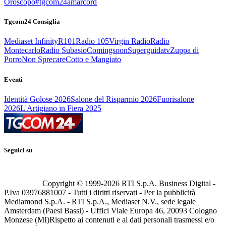
Oroscopo
#tgcom24amarcord
Tgcom24 Consiglia
Mediaset Infinity
R101
Radio 105
Virgin Radio
Radio
Montecarlo
Radio Subasio
Comingsoon
Superguidatv
Zuppa di
Porro
Non Sprecare
Cotto e Mangiato
Eventi
Identità Golose 2026
Salone del Risparmio 2026
Fuorisalone
2026
L'Artigiano in Fiera 2025
Seguici su
Copyright © 1999-
2026
RTI S.p.A. Business Digital -
P.Iva 03976881007 - Tutti i diritti riservati - Per la pubblicità
Mediamond S.p.A. - RTI S.p.A., Mediaset N.V., sede legale
Amsterdam (Paesi Bassi) - Uffici Viale Europa 46, 20093 Cologno
Monzese (MI)
Rispetto ai contenuti e ai dati personali trasmessi e/o