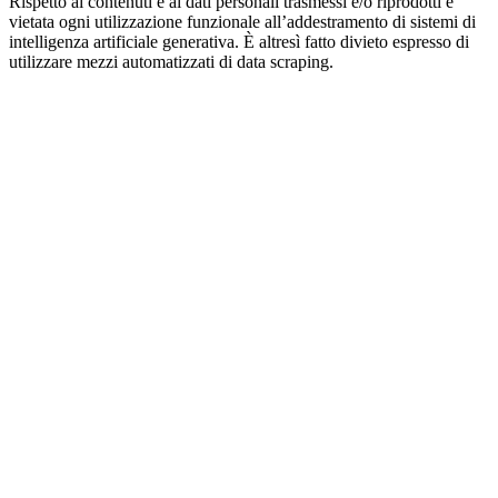
Rispetto ai contenuti e ai dati personali trasmessi e/o riprodotti è
vietata ogni utilizzazione funzionale all’addestramento di sistemi di
intelligenza artificiale generativa. È altresì fatto divieto espresso di
utilizzare mezzi automatizzati di data scraping.