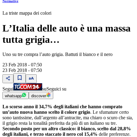
Normative
La triste mappa dei colori
LʼItalia delle auto è una massa
tutta grigia…
Uno su tre compra lʼauto grigia. Battuti il bianco e il nero
23 Feb 2018 - 07:50
23 Feb 2018 - 07:50
Segui
su
Seguici su
whatsapp
discover
Lo scorso anno il 34,7% degli italiani che hanno comprato
unʼauto nuova hanno scelto il colore grigio
. Le sfumature certo
sono tantissime, dallʼargento allʼantracite, ma chiaro o scuro che sia,
il grigio resta la tonalità preferita da più di un italiano su tre.
Secondo posto per un altro classico: il bianco, scelto dal 28,8%
degli italiani, e terzo staccato il nero col 15,4%
delle preferenze.