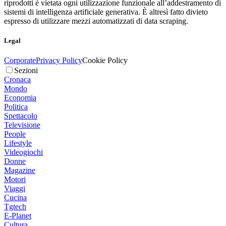
riprodotti è vietata ogni utilizzazione funzionale all’addestramento di
sistemi di intelligenza artificiale generativa. È altresì fatto divieto
espresso di utilizzare mezzi automatizzati di data scraping.
Legal
Corporate
Privacy Policy
Cookie Policy
Sezioni
Cronaca
Mondo
Economia
Politica
Spettacolo
Televisione
People
Lifestyle
Videogiochi
Donne
Magazine
Motori
Viaggi
Cucina
Tgtech
E-Planet
Cultura