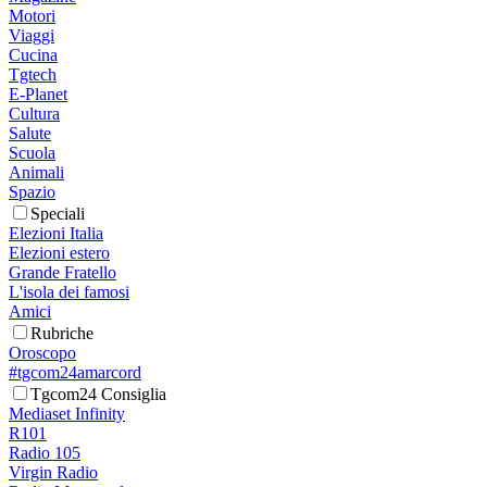
Motori
Viaggi
Cucina
Tgtech
E-Planet
Cultura
Salute
Scuola
Animali
Spazio
Speciali
Elezioni Italia
Elezioni estero
Grande Fratello
L'isola dei famosi
Amici
Rubriche
Oroscopo
#tgcom24amarcord
Tgcom24 Consiglia
Mediaset Infinity
R101
Radio 105
Virgin Radio