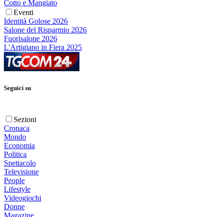
Cotto e Mangiato
Eventi
Identità Golose 2026
Salone del Risparmio 2026
Fuorisalone 2026
L'Artigiano in Fiera 2025
Seguici su
Sezioni
Cronaca
Mondo
Economia
Politica
Spettacolo
Televisione
People
Lifestyle
Videogiochi
Donne
Magazine