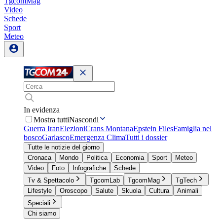
TgcomMag
Video
Schede
Sport
Meteo
In evidenza
Mostra tutti
Nascondi
Guerra Iran
Elezioni
Crans Montana
Epstein Files
Famiglia nel
bosco
Garlasco
Emergenza Clima
Tutti i dossier
Tutte le notizie del giorno
Cronaca
Mondo
Politica
Economia
Sport
Meteo
Video
Foto
Infografiche
Schede
Tv & Spettacolo
TgcomLab
TgcomMag
TgTech
Lifestyle
Oroscopo
Salute
Skuola
Cultura
Animali
Speciali
Chi siamo