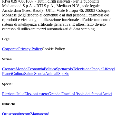
P.Iva 03976881007 - Tutti i diritti riservati - Per la pubblicità
Mediamond S.p.A. - RTI S.p.A., Mediaset N.V., sede legale
Amsterdam (Paesi Bassi) - Uffici Viale Europa 46, 20093 Cologno
Monzese (MI)
Rispetto ai contenuti e ai dati personali trasmessi e/o
riprodotti è vietata ogni utilizzazione funzionale all’addestramento di
sistemi di intelligenza artificiale generativa. È altresì fatto divieto
espresso di utilizzare mezzi automatizzati di data scraping.
Legal
Corporate
Privacy Policy
Cookie Policy
Sezioni
Cronaca
Mondo
Economia
Politica
Spettacolo
Televisione
People
Lifestyl
Planet
Cultura
Salute
Scuola
Animali
Spazio
Speciali
Elezioni Italia
Elezioni estero
Grande Fratello
L'isola dei famosi
Amici
Rubriche
Oroscopo
#tgcom24amarcord