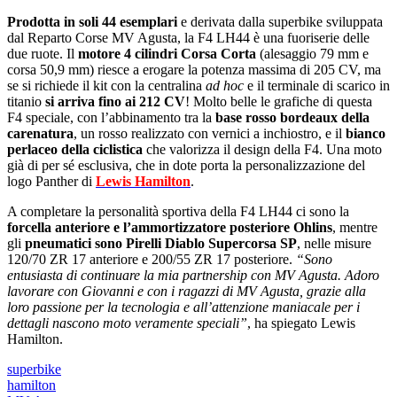
Prodotta in soli 44 esemplari
e derivata dalla superbike sviluppata
dal Reparto Corse MV Agusta, la F4 LH44 è una fuoriserie delle
due ruote. Il
motore 4 cilindri Corsa Corta
(alesaggio 79 mm e
corsa 50,9 mm) riesce a erogare la potenza massima di 205 CV, ma
se si richiede il kit con la centralina
ad hoc
e il terminale di scarico in
titanio
si arriva fino ai 212 CV
! Molto belle le grafiche di questa
F4 speciale, con l’abbinamento tra la
base rosso bordeaux della
carenatura
, un rosso realizzato con vernici a inchiostro, e il
bianco
perlaceo della ciclistica
che valorizza il design della F4. Una moto
già di per sé esclusiva, che in dote porta la personalizzazione del
logo Panther di
Lewis Hamilton
.
A completare la personalità sportiva della F4 LH44 ci sono la
forcella anteriore e lʼammortizzatore posteriore Ohlins
, mentre
gli
pneumatici sono Pirelli Diablo Supercorsa SP
, nelle misure
120/70 ZR 17 anteriore e 200/55 ZR 17 posteriore.
“Sono
entusiasta di continuare la mia partnership con MV Agusta. Adoro
lavorare con Giovanni e con i ragazzi di MV Agusta, grazie alla
loro passione per la tecnologia e all’attenzione maniacale per i
dettagli nascono moto veramente speciali”
, ha spiegato Lewis
Hamilton.
superbike
hamilton