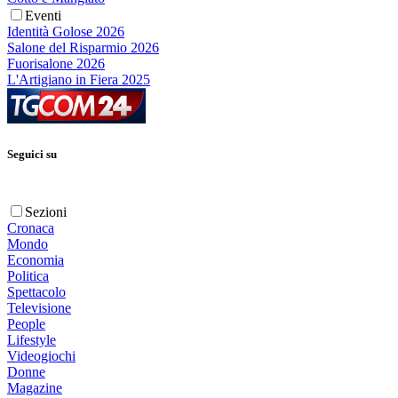
Eventi
Identità Golose 2026
Salone del Risparmio 2026
Fuorisalone 2026
L'Artigiano in Fiera 2025
Seguici su
Sezioni
Cronaca
Mondo
Economia
Politica
Spettacolo
Televisione
People
Lifestyle
Videogiochi
Donne
Magazine