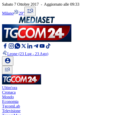
Sabato 7 Ottobre 2017
-
Aggiornato alle
09:33
Milano
29°
Leone
(23 Lug - 23 Ago)
Ultim'ora
Cronaca
Mondo
Economia
TgcomLab
Televisione