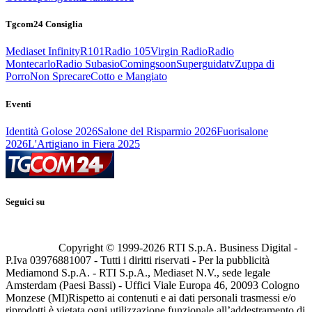
Tgcom24 Consiglia
Mediaset Infinity
R101
Radio 105
Virgin Radio
Radio
Montecarlo
Radio Subasio
Comingsoon
Superguidatv
Zuppa di
Porro
Non Sprecare
Cotto e Mangiato
Eventi
Identità Golose 2026
Salone del Risparmio 2026
Fuorisalone
2026
L'Artigiano in Fiera 2025
Seguici su
Copyright © 1999-
2026
RTI S.p.A. Business Digital -
P.Iva 03976881007 - Tutti i diritti riservati - Per la pubblicità
Mediamond S.p.A. - RTI S.p.A., Mediaset N.V., sede legale
Amsterdam (Paesi Bassi) - Uffici Viale Europa 46, 20093 Cologno
Monzese (MI)
Rispetto ai contenuti e ai dati personali trasmessi e/o
riprodotti è vietata ogni utilizzazione funzionale all’addestramento di