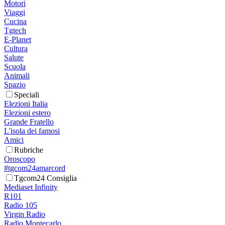
Motori
Viaggi
Cucina
Tgtech
E-Planet
Cultura
Salute
Scuola
Animali
Spazio
Speciali
Elezioni Italia
Elezioni estero
Grande Fratello
L'isola dei famosi
Amici
Rubriche
Oroscopo
#tgcom24amarcord
Tgcom24 Consiglia
Mediaset Infinity
R101
Radio 105
Virgin Radio
Radio Montecarlo