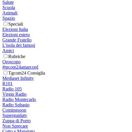
Salute
Scuola
Animali
Spazio
Speciali
Elezioni Italia
Elezioni estero
Grande Fratello
L'isola dei famosi
Amici
Rubriche
Oroscopo
#tgcom24amarcord
Tgcom24 Consiglia
Mediaset Infinity
R101
Radio 105
Virgin Radio
Radio Montecarlo
Radio Subasio
Comingsoon
Superguidatv
Zuppa di Porro
Non Sprecare
Cotto e Mangiato