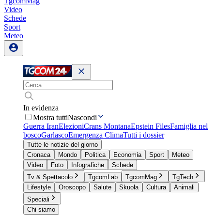
TgcomMag
Video
Schede
Sport
Meteo
In evidenza
Mostra tutti
Nascondi
Guerra Iran
Elezioni
Crans Montana
Epstein Files
Famiglia nel
bosco
Garlasco
Emergenza Clima
Tutti i dossier
Tutte le notizie del giorno
Cronaca
Mondo
Politica
Economia
Sport
Meteo
Video
Foto
Infografiche
Schede
Tv & Spettacolo
TgcomLab
TgcomMag
TgTech
Lifestyle
Oroscopo
Salute
Skuola
Cultura
Animali
Speciali
Chi siamo