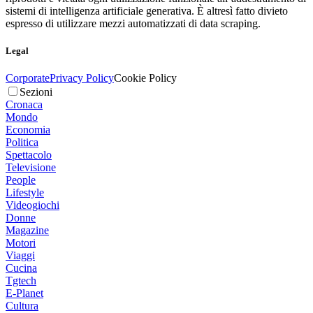
sistemi di intelligenza artificiale generativa. È altresì fatto divieto
espresso di utilizzare mezzi automatizzati di data scraping.
Legal
Corporate
Privacy Policy
Cookie Policy
Sezioni
Cronaca
Mondo
Economia
Politica
Spettacolo
Televisione
People
Lifestyle
Videogiochi
Donne
Magazine
Motori
Viaggi
Cucina
Tgtech
E-Planet
Cultura