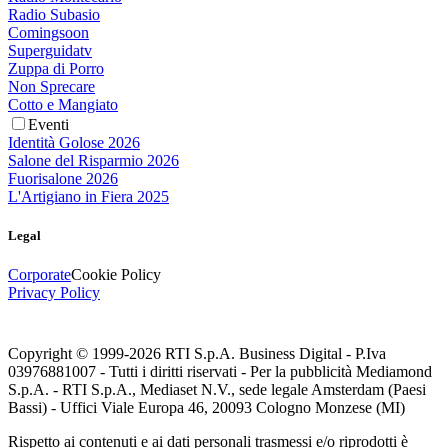
Radio Subasio
Comingsoon
Superguidatv
Zuppa di Porro
Non Sprecare
Cotto e Mangiato
Eventi
Identità Golose 2026
Salone del Risparmio 2026
Fuorisalone 2026
L'Artigiano in Fiera 2025
Legal
Corporate
Cookie Policy
Privacy Policy
Copyright © 1999-
2026
RTI S.p.A. Business Digital - P.Iva
03976881007 - Tutti i diritti riservati - Per la pubblicità Mediamond
S.p.A. - RTI S.p.A., Mediaset N.V., sede legale Amsterdam (Paesi
Bassi) - Uffici Viale Europa 46, 20093 Cologno Monzese (MI)
Rispetto ai contenuti e ai dati personali trasmessi e/o riprodotti è