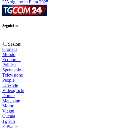
L'Artigiano in Fiera 2025
Seguici su
Sezioni
Cronaca
Mondo
Economia
Politica
Spettacolo
Televisione
People
Lifestyle
Videogiochi
Donne
Magazine
Motori
Viaggi
Cucina
Tgtech
E-Planet