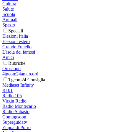
Cultura
Salute
Scuola
Animali
Spazio
Speciali
Elezioni Italia
Elezioni estero
Grande Fratello
L'isola dei famosi
Amici
Rubriche
Oroscopo
#tgcom24amarcord
Tgcom24 Consiglia
Mediaset Infinity
R101
Radio 105
Virgin Radio
Radio Montecarlo
Radio Subasio
Comingsoon
Superguidatv
Zuppa di Porro