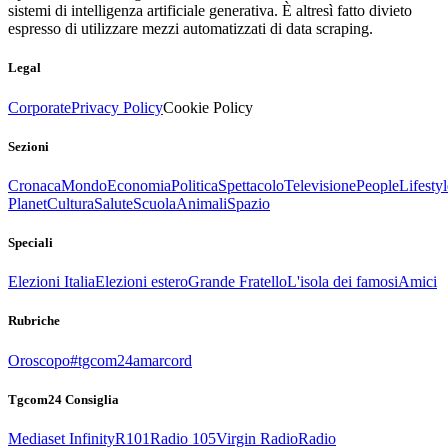
sistemi di intelligenza artificiale generativa. È altresì fatto divieto
espresso di utilizzare mezzi automatizzati di data scraping.
Legal
Corporate
Privacy Policy
Cookie Policy
Sezioni
Cronaca
Mondo
Economia
Politica
Spettacolo
Televisione
People
Lifestyl
Planet
Cultura
Salute
Scuola
Animali
Spazio
Speciali
Elezioni Italia
Elezioni estero
Grande Fratello
L'isola dei famosi
Amici
Rubriche
Oroscopo
#tgcom24amarcord
Tgcom24 Consiglia
Mediaset Infinity
R101
Radio 105
Virgin Radio
Radio