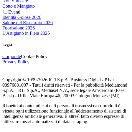
Non Sprecare
Cotto e Mangiato
Eventi
Identità Golose 2026
Salone del Risparmio 2026
Fuorisalone 2026
L'Artigiano in Fiera 2025
Legal
Corporate
Cookie Policy
Privacy Policy
Copyright © 1999-
2026
RTI S.p.A. Business Digital - P.Iva
03976881007 - Tutti i diritti riservati - Per la pubblicità Mediamond
S.p.A. - RTI S.p.A., Mediaset N.V., sede legale Amsterdam (Paesi
Bassi) - Uffici Viale Europa 46, 20093 Cologno Monzese (MI)
Rispetto ai contenuti e ai dati personali trasmessi e/o riprodotti è
vietata ogni utilizzazione funzionale all’addestramento di sistemi di
intelligenza artificiale generativa. È altresì fatto divieto espresso di
utilizzare mezzi automatizzati di data scraping.