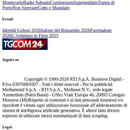
Montecarlo
Radio Subasio
Comingsoon
Superguidatv
Zuppa di
Porro
Non Sprecare
Cotto e Mangiato
Eventi
Identità Golose 2026
Salone del Risparmio 2026
Fuorisalone
2026
L'Artigiano in Fiera 2025
Seguici su
Copyright © 1999-
2026
RTI S.p.A. Business Digital -
P.Iva 03976881007 - Tutti i diritti riservati - Per la pubblicità
Mediamond S.p.A. - RTI S.p.A., Mediaset N.V., sede legale
Amsterdam (Paesi Bassi) - Uffici Viale Europa 46, 20093 Cologno
Monzese (MI)
Rispetto ai contenuti e ai dati personali trasmessi e/o
riprodotti è vietata ogni utilizzazione funzionale all’addestramento di
sistemi di intelligenza artificiale generativa. È altresì fatto divieto
espresso di utilizzare mezzi automatizzati di data scraping.
Legal