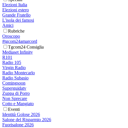
Elezioni Italia
Elezioni estero
Grande Fratello
L'isola dei famosi
Amici
Rubriche
Oroscopo
#tgcom24amarcord
Tgcom24 Consiglia
Mediaset Infinity
R101
Radio 105
Virgin Radio
Radio Montecarlo
Radio Subasio
Comingsoon
Superguidatv
Zuppa di Porro
Non Sprecare
Cotto e Mangiato
Eventi
Identità Golose 2026
Salone del Risparmio 2026
Fuorisalone 2026