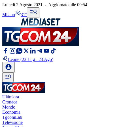
Lunedì 2 Agosto 2021
-
Aggiornato alle
09:54
Milano
31°
Leone
(23 Lug - 23 Ago)
Ultim'ora
Cronaca
Mondo
Economia
TgcomLab
Televisione