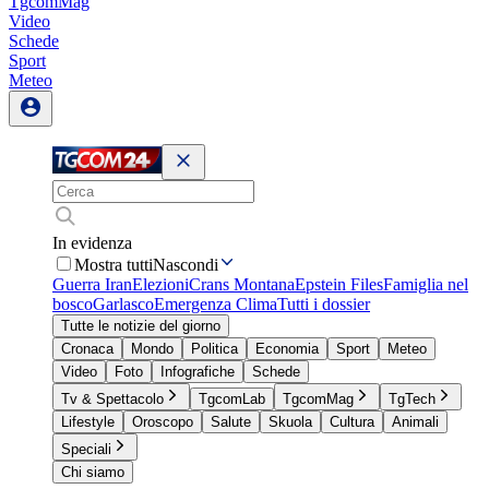
TgcomMag
Video
Schede
Sport
Meteo
In evidenza
Mostra tutti
Nascondi
Guerra Iran
Elezioni
Crans Montana
Epstein Files
Famiglia nel
bosco
Garlasco
Emergenza Clima
Tutti i dossier
Tutte le notizie del giorno
Cronaca
Mondo
Politica
Economia
Sport
Meteo
Video
Foto
Infografiche
Schede
Tv & Spettacolo
TgcomLab
TgcomMag
TgTech
Lifestyle
Oroscopo
Salute
Skuola
Cultura
Animali
Speciali
Chi siamo