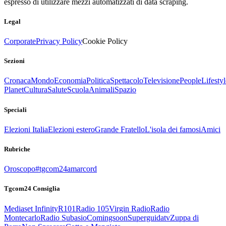
espresso di utilizzare mezzi automatizzati di data scraping.
Legal
Corporate
Privacy Policy
Cookie Policy
Sezioni
Cronaca
Mondo
Economia
Politica
Spettacolo
Televisione
People
Lifestyl
Planet
Cultura
Salute
Scuola
Animali
Spazio
Speciali
Elezioni Italia
Elezioni estero
Grande Fratello
L'isola dei famosi
Amici
Rubriche
Oroscopo
#tgcom24amarcord
Tgcom24 Consiglia
Mediaset Infinity
R101
Radio 105
Virgin Radio
Radio
Montecarlo
Radio Subasio
Comingsoon
Superguidatv
Zuppa di