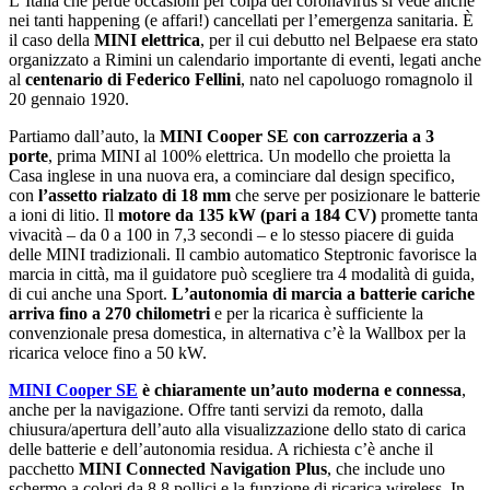
LʼItalia che perde occasioni per colpa del coronavirus si vede anche
nei tanti happening (e affari!) cancellati per lʼemergenza sanitaria. È
il caso della
MINI elettrica
, per il cui debutto nel Belpaese era stato
organizzato a Rimini un calendario importante di eventi, legati anche
al
centenario di Federico Fellini
, nato nel capoluogo romagnolo il
20 gennaio 1920.
Partiamo dallʼauto, la
MINI Cooper SE con carrozzeria a 3
porte
, prima MINI al 100% elettrica. Un modello che proietta la
Casa inglese in una nuova era, a cominciare dal design specifico,
con
lʼassetto rialzato di 18 mm
che serve per posizionare le batterie
a ioni di litio. Il
motore da 135 kW (pari a 184 CV)
promette tanta
vivacità ‒ da 0 a 100 in 7,3 secondi ‒ e lo stesso piacere di guida
delle MINI tradizionali. Il cambio automatico Steptronic favorisce la
marcia in città, ma il guidatore può scegliere tra 4 modalità di guida,
di cui anche una Sport.
Lʼautonomia di marcia a batterie cariche
arriva fino a 270 chilometri
e per la ricarica è sufficiente la
convenzionale presa domestica, in alternativa cʼè la Wallbox per la
ricarica veloce fino a 50 kW.
MINI Cooper SE
è chiaramente unʼauto moderna e connessa
,
anche per la navigazione. Offre tanti servizi da remoto, dalla
chiusura/apertura dellʼauto alla visualizzazione dello stato di carica
delle batterie e dellʼautonomia residua. A richiesta cʼè anche il
pacchetto
MINI Connected Navigation Plus
, che include uno
schermo a colori da 8,8 pollici e la funzione di ricarica wireless. In