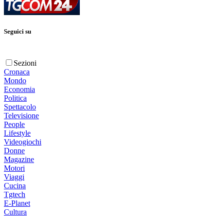
Seguici su
Sezioni
Cronaca
Mondo
Economia
Politica
Spettacolo
Televisione
People
Lifestyle
Videogiochi
Donne
Magazine
Motori
Viaggi
Cucina
Tgtech
E-Planet
Cultura