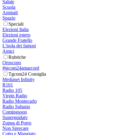
Salute
Scuola
Animali
Spazio
Speciali
Elezioni Italia
Elezioni estero
Grande Fratello
L'isola dei famosi
Amici
Rubriche
Oroscopo
#tgcom24amarcord
Tgcom24 Consiglia
Mediaset Infinity
R101
Radio 105
Virgin Radio
Radio Montecarlo
Radio Subasio
Comingsoon
Superguidatv
Zuppa di Porro
Non Sprecare
Cotto e Mangiato