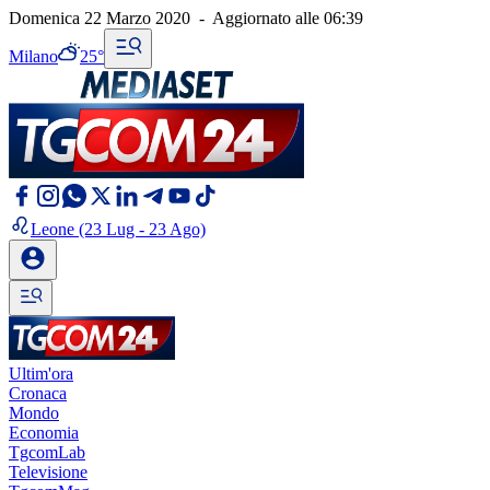
Domenica 22 Marzo 2020
-
Aggiornato alle
06:39
Milano
25°
Leone
(23 Lug - 23 Ago)
Ultim'ora
Cronaca
Mondo
Economia
TgcomLab
Televisione