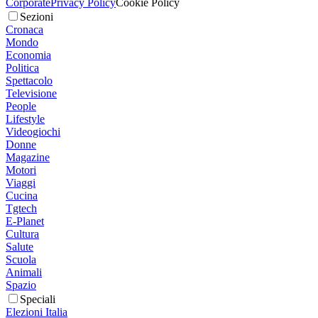
Corporate
Privacy Policy
Cookie Policy
Sezioni
Cronaca
Mondo
Economia
Politica
Spettacolo
Televisione
People
Lifestyle
Videogiochi
Donne
Magazine
Motori
Viaggi
Cucina
Tgtech
E-Planet
Cultura
Salute
Scuola
Animali
Spazio
Speciali
Elezioni Italia