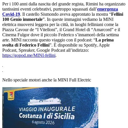
Per i 100 anni dalla nascita del grande regista, Rimini ha organizzato
tantissimi eventi celebrativi, purtroppo squassati dallʼ
emergenza
Covid-19
. Il castello Sismondo aveva approntato la mostra “
Fellini
100 Genio immortale
”. In queste immagini vediamo la MINI
elettrica muoversi leggera per la città, in luoghi felliniani come la
Piazza Cavour de “I Vitelloni”, il Grand Hotel di “Amarcord” e il
Cinema Fulgor dove il piccolo Federico sʼinnamorò della settima
arte. MINI racconta questo viaggio con il podcast: “
La prima
svolta di Federico Fellini
”. È disponibile su Spotify, Apple
Podcast, Spreaker, Google Podcast allʼindirizzo:
https://gopod.me/MINI-fellini
.
Nello speciale motori anche la MINI Full Electric