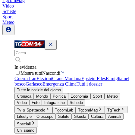
TgcomMag
Video
Schede
Sport
Meteo
In evidenza
Mostra tutti
Nascondi
Guerra Iran
Elezioni
Crans Montana
Epstein Files
Famiglia nel
bosco
Garlasco
Emergenza Clima
Tutti i dossier
Tutte le notizie del giorno
Cronaca
Mondo
Politica
Economia
Sport
Meteo
Video
Foto
Infografiche
Schede
Tv & Spettacolo
TgcomLab
TgcomMag
TgTech
Lifestyle
Oroscopo
Salute
Skuola
Cultura
Animali
Speciali
Chi siamo