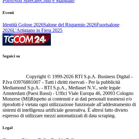
Porro
Non Sprecare
Cotto e Mangiato
Eventi
Identità Golose 2026
Salone del Risparmio 2026
Fuorisalone
2026
L'Artigiano in Fiera 2025
Seguici su
Copyright © 1999-
2026
RTI S.p.A. Business Digital -
P.Iva 03976881007 - Tutti i diritti riservati - Per la pubblicità
Mediamond S.p.A. - RTI S.p.A., Mediaset N.V., sede legale
Amsterdam (Paesi Bassi) - Uffici Viale Europa 46, 20093 Cologno
Monzese (MI)
Rispetto ai contenuti e ai dati personali trasmessi e/o
riprodotti è vietata ogni utilizzazione funzionale all’addestramento di
sistemi di intelligenza artificiale generativa. È altresì fatto divieto
espresso di utilizzare mezzi automatizzati di data scraping.
Legal