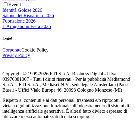
Eventi
Identità Golose 2026
Salone del Risparmio 2026
Fuorisalone 2026
L'Artigiano in Fiera 2025
Legal
Corporate
Cookie Policy
Privacy Policy
Copyright © 1999-
2026
RTI S.p.A. Business Digital - P.Iva
03976881007 - Tutti i diritti riservati - Per la pubblicità Mediamond
S.p.A. - RTI S.p.A., Mediaset N.V., sede legale Amsterdam (Paesi
Bassi) - Uffici Viale Europa 46, 20093 Cologno Monzese (MI)
Rispetto ai contenuti e ai dati personali trasmessi e/o riprodotti è
vietata ogni utilizzazione funzionale all’addestramento di sistemi di
intelligenza artificiale generativa. È altresì fatto divieto espresso di
utilizzare mezzi automatizzati di data scraping.