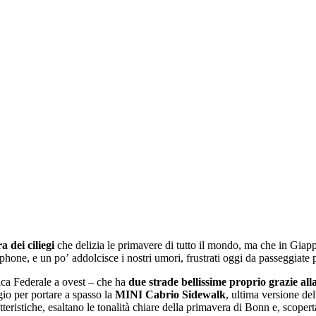
ra dei ciliegi
che delizia le primavere di tutto il mondo, ma che in Giap
hone, e un poʼ addolcisce i nostri umori, frustrati oggi da passeggiate p
ica Federale a ovest ‒ che ha
due strade bellissime proprio grazie alla
gio per portare a spasso la
MINI Cabrio Sidewalk
, ultima versione del
eristiche, esaltano le tonalità chiare della primavera di Bonn e, scoperta 