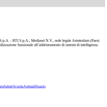
d S.p.A. - RTI S.p.A., Mediaset N.V., sede legale Amsterdam (Paesi
utilizzazione funzionale all’addestramento di sistemi di intelligenza
ura
Salute
Scuola
Animali
Spazio