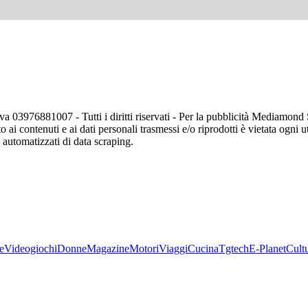
va 03976881007 - Tutti i diritti riservati - Per la pubblicità Mediamon
o ai contenuti e ai dati personali trasmessi e/o riprodotti è vietata ogni 
zi automatizzati di data scraping.
e
Videogiochi
Donne
Magazine
Motori
Viaggi
Cucina
Tgtech
E-Planet
Cult