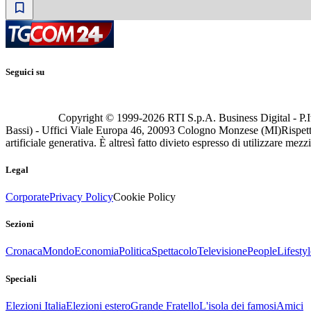
Seguici su
Copyright © 1999-
2026
RTI S.p.A. Business Digital - P.I
Bassi) - Uffici Viale Europa 46, 20093 Cologno Monzese (MI)
Rispett
artificiale generativa. È altresì fatto divieto espresso di utilizzare mez
Legal
Corporate
Privacy Policy
Cookie Policy
Sezioni
Cronaca
Mondo
Economia
Politica
Spettacolo
Televisione
People
Lifestyl
Speciali
Elezioni Italia
Elezioni estero
Grande Fratello
L'isola dei famosi
Amici