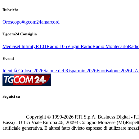
Rubriche
Oroscopo
#tgcom24amarcord
Tgcom24 Consiglia
Mediaset Infinity
R101
Radio 105
Virgin Radio
Radio Montecarlo
Radio
Eventi
Identità Golose 2026
Salone del Risparmio 2026
Fuorisalone 2026
L'Ar
Seguici su
Copyright © 1999-
2026
RTI S.p.A. Business Digital - P.I
Bassi) - Uffici Viale Europa 46, 20093 Cologno Monzese (MI)
Rispett
artificiale generativa. È altresì fatto divieto espresso di utilizzare mez