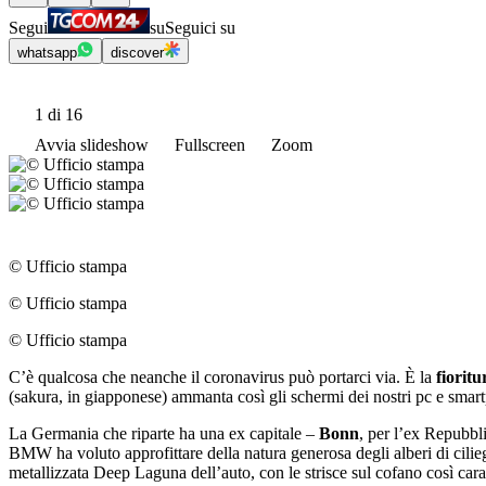
Segui
su
Seguici su
whatsapp
discover
1
di 16
Avvia slideshow
Fullscreen
Zoom
© Ufficio stampa
© Ufficio stampa
© Ufficio stampa
Cʼè qualcosa che neanche il coronavirus può portarci via. È la
fioritu
(sakura, in giapponese) ammanta così gli schermi dei nostri pc e smartp
La Germania che riparte ha una ex capitale ‒
Bonn
, per lʼex Repubbl
BMW ha voluto approfittare della natura generosa degli alberi di cilie
metallizzata Deep Laguna dellʼauto, con le strisce sul cofano così caratt