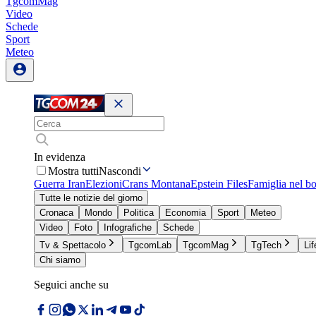
TgcomMag
Video
Schede
Sport
Meteo
In evidenza
Mostra tutti
Nascondi
Guerra Iran
Elezioni
Crans Montana
Epstein Files
Famiglia nel b
Tutte le notizie del giorno
Cronaca
Mondo
Politica
Economia
Sport
Meteo
Video
Foto
Infografiche
Schede
Tv & Spettacolo
TgcomLab
TgcomMag
TgTech
Lif
Chi siamo
Seguici anche su