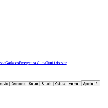
osco
Garlasco
Emergenza Clima
Tutti i dossier
estyle
Oroscopo
Salute
Skuola
Cultura
Animali
Speciali