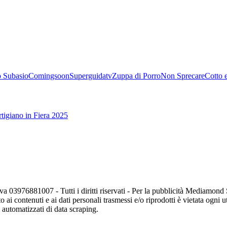
 Subasio
Comingsoon
Superguidatv
Zuppa di Porro
Non Sprecare
Cotto 
tigiano in Fiera 2025
va 03976881007 - Tutti i diritti riservati - Per la pubblicità Mediamon
o ai contenuti e ai dati personali trasmessi e/o riprodotti è vietata ogni 
zi automatizzati di data scraping.