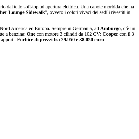
rio dal tetto soft-top ad apertura elettrica. Una capote morbida che ha
her Lounge Sidewalk
”, ovvero i colori vivaci dei sedili rivestiti in
 tra Nord America ed Europa. Sempre in Germania, ad
Amburgo
, cʼè un
utte a benzina:
One
con motore 3 cilindri da 102 CV;
Cooper
con il 3
rapporti.
Forbice di prezzi tra 29.950 e 38.050 euro
.