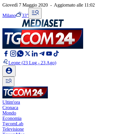
Giovedì 7 Maggio 2020
-
Aggiornato alle
11:02
Milano
33°
Leone
(23 Lug - 23 Ago)
Ultim'ora
Cronaca
Mondo
Economia
TgcomLab
Televisione