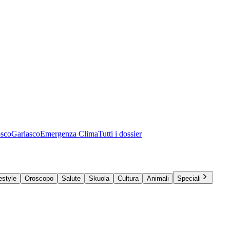
osco
Garlasco
Emergenza Clima
Tutti i dossier
estyle
Oroscopo
Salute
Skuola
Cultura
Animali
Speciali