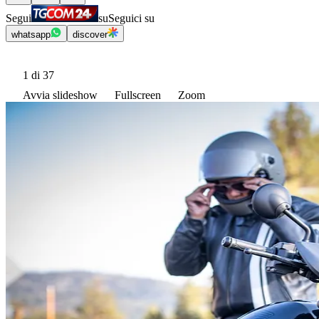
Segui
su
Seguici su
whatsapp
discover
1
di 37
Avvia slideshow
Fullscreen
Zoom