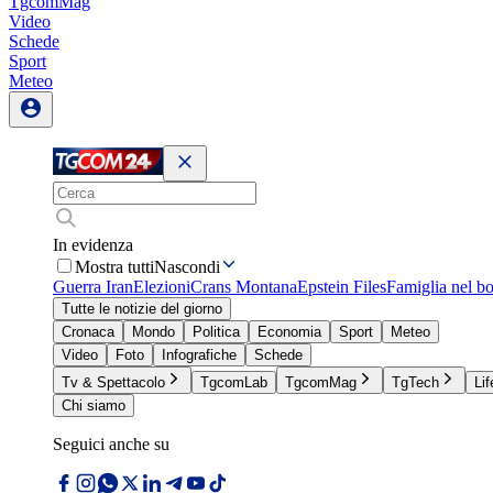
TgcomMag
Video
Schede
Sport
Meteo
In evidenza
Mostra tutti
Nascondi
Guerra Iran
Elezioni
Crans Montana
Epstein Files
Famiglia nel b
Tutte le notizie del giorno
Cronaca
Mondo
Politica
Economia
Sport
Meteo
Video
Foto
Infografiche
Schede
Tv & Spettacolo
TgcomLab
TgcomMag
TgTech
Lif
Chi siamo
Seguici anche su