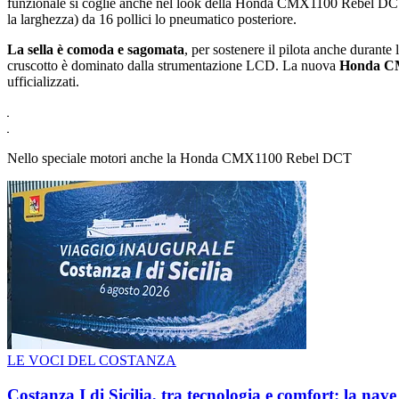
funzionale si coglie anche nel look della Honda CMX1100 Rebel DC
la larghezza) da 16 pollici lo pneumatico posteriore.
La sella è comoda e sagomata
, per sostenere il pilota anche durante 
cruscotto è dominato dalla strumentazione LCD. La nuova
Honda CM
ufficializzati.
Nello speciale motori anche la Honda CMX1100 Rebel DCT
LE VOCI DEL COSTANZA
Costanza I di Sicilia, tra tecnologia e comfort: la nav