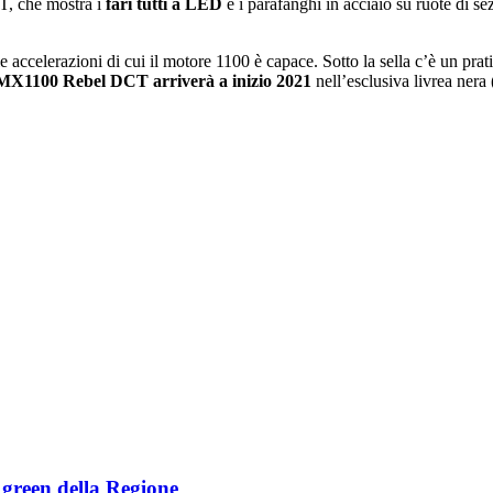
T, che mostra i
fari tutti a LED
e i parafanghi in acciaio su ruote di s
le accelerazioni di cui il motore 1100 è capace. Sotto la sella cʼè un pra
X1100 Rebel DCT arriverà a inizio 2021
nellʼesclusiva livrea nera
e green della Regione