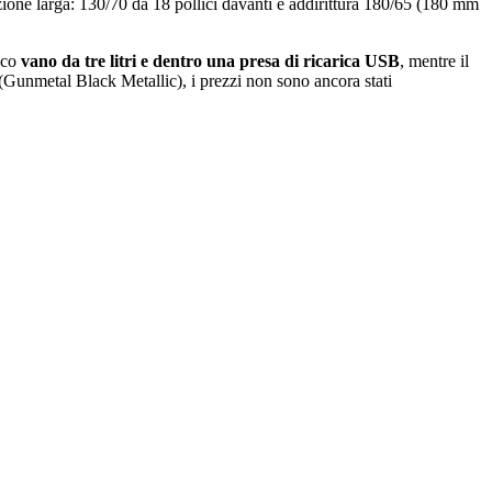
ezione larga: 130/70 da 18 pollici davanti e addirittura 180/65 (180 mm
tico
vano da tre litri e dentro una presa di ricarica USB
, mentre il
 (Gunmetal Black Metallic), i prezzi non sono ancora stati