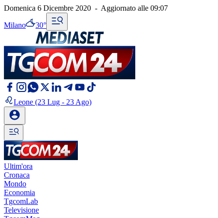
Domenica 6 Dicembre 2020
-
Aggiornato alle
09:07
Milano
30°
Leone
(23 Lug - 23 Ago)
Ultim'ora
Cronaca
Mondo
Economia
TgcomLab
Televisione