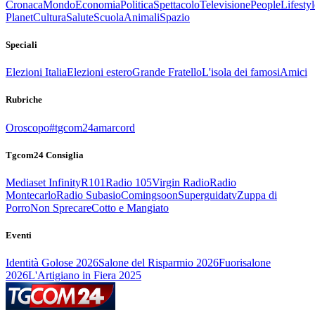
Cronaca
Mondo
Economia
Politica
Spettacolo
Televisione
People
Lifestyl
Planet
Cultura
Salute
Scuola
Animali
Spazio
Speciali
Elezioni Italia
Elezioni estero
Grande Fratello
L'isola dei famosi
Amici
Rubriche
Oroscopo
#tgcom24amarcord
Tgcom24 Consiglia
Mediaset Infinity
R101
Radio 105
Virgin Radio
Radio
Montecarlo
Radio Subasio
Comingsoon
Superguidatv
Zuppa di
Porro
Non Sprecare
Cotto e Mangiato
Eventi
Identità Golose 2026
Salone del Risparmio 2026
Fuorisalone
2026
L'Artigiano in Fiera 2025