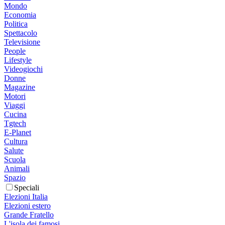
Mondo
Economia
Politica
Spettacolo
Televisione
People
Lifestyle
Videogiochi
Donne
Magazine
Motori
Viaggi
Cucina
Tgtech
E-Planet
Cultura
Salute
Scuola
Animali
Spazio
Speciali
Elezioni Italia
Elezioni estero
Grande Fratello
L'isola dei famosi