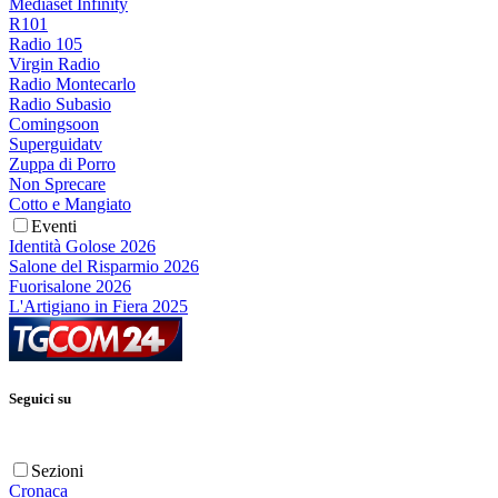
Mediaset Infinity
R101
Radio 105
Virgin Radio
Radio Montecarlo
Radio Subasio
Comingsoon
Superguidatv
Zuppa di Porro
Non Sprecare
Cotto e Mangiato
Eventi
Identità Golose 2026
Salone del Risparmio 2026
Fuorisalone 2026
L'Artigiano in Fiera 2025
Seguici su
Sezioni
Cronaca