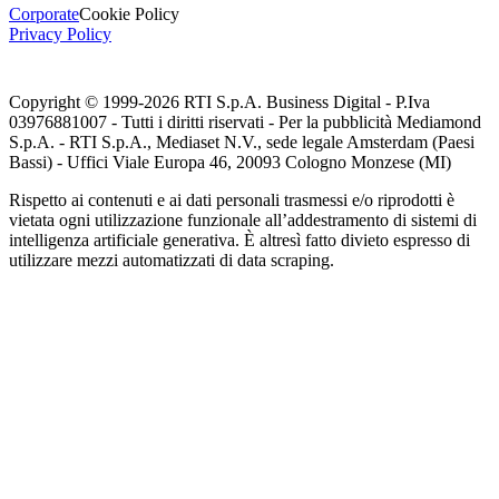
Corporate
Cookie Policy
Privacy Policy
Copyright © 1999-
2026
RTI S.p.A. Business Digital - P.Iva
03976881007 - Tutti i diritti riservati - Per la pubblicità Mediamond
S.p.A. - RTI S.p.A., Mediaset N.V., sede legale Amsterdam (Paesi
Bassi) - Uffici Viale Europa 46, 20093 Cologno Monzese (MI)
Rispetto ai contenuti e ai dati personali trasmessi e/o riprodotti è
vietata ogni utilizzazione funzionale all’addestramento di sistemi di
intelligenza artificiale generativa. È altresì fatto divieto espresso di
utilizzare mezzi automatizzati di data scraping.