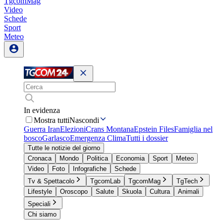
TgcomMag
Video
Schede
Sport
Meteo
In evidenza
Mostra tutti
Nascondi
Guerra Iran
Elezioni
Crans Montana
Epstein Files
Famiglia nel
bosco
Garlasco
Emergenza Clima
Tutti i dossier
Tutte le notizie del giorno
Cronaca
Mondo
Politica
Economia
Sport
Meteo
Video
Foto
Infografiche
Schede
Tv & Spettacolo
TgcomLab
TgcomMag
TgTech
Lifestyle
Oroscopo
Salute
Skuola
Cultura
Animali
Speciali
Chi siamo