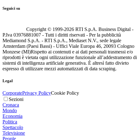
Seguici su
Copyright © 1999-
2026
RTI S.p.A. Business Digital -
P.Iva 03976881007 - Tutti i diritti riservati - Per la pubblicità
Mediamond S.p.A. - RTI S.p.A., Mediaset N.V., sede legale
Amsterdam (Paesi Bassi) - Uffici Viale Europa 46, 20093 Cologno
Monzese (MI)
Rispetto ai contenuti e ai dati personali trasmessi e/o
riprodotti è vietata ogni utilizzazione funzionale all’addestramento di
sistemi di intelligenza artificiale generativa. È altresì fatto divieto
espresso di utilizzare mezzi automatizzati di data scraping.
Legal
Corporate
Privacy Policy
Cookie Policy
Sezioni
Cronaca
Mondo
Economia
Politica
Spettacolo
Televisione
People