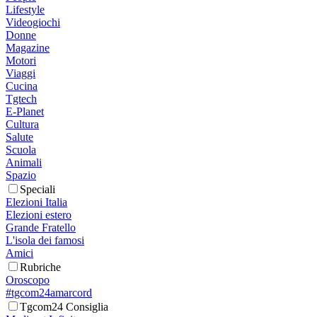
Lifestyle
Videogiochi
Donne
Magazine
Motori
Viaggi
Cucina
Tgtech
E-Planet
Cultura
Salute
Scuola
Animali
Spazio
Speciali
Elezioni Italia
Elezioni estero
Grande Fratello
L'isola dei famosi
Amici
Rubriche
Oroscopo
#tgcom24amarcord
Tgcom24 Consiglia