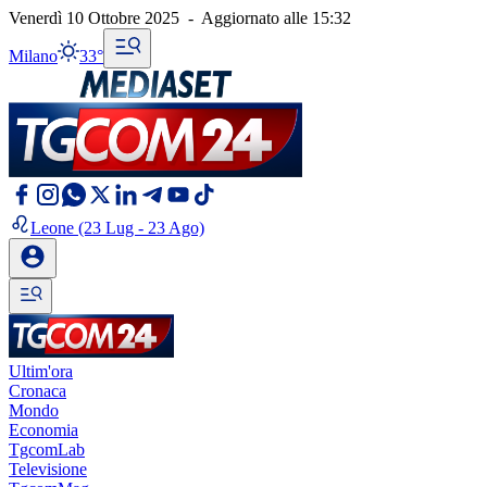
Venerdì 10 Ottobre 2025
-
Aggiornato alle
15:32
Milano
33°
Leone
(23 Lug - 23 Ago)
Ultim'ora
Cronaca
Mondo
Economia
TgcomLab
Televisione