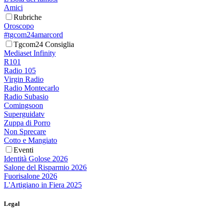
Amici
Rubriche
Oroscopo
#tgcom24amarcord
Tgcom24 Consiglia
Mediaset Infinity
R101
Radio 105
Virgin Radio
Radio Montecarlo
Radio Subasio
Comingsoon
Superguidatv
Zuppa di Porro
Non Sprecare
Cotto e Mangiato
Eventi
Identità Golose 2026
Salone del Risparmio 2026
Fuorisalone 2026
L'Artigiano in Fiera 2025
Legal