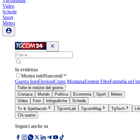
TgcomMag
Video
Schede
Sport
Meteo
In evidenza
Mostra tutti
Nascondi
Guerra Iran
Elezioni
Crans Montana
Epstein Files
Famiglia nel b
Tutte le notizie del giorno
Cronaca
Mondo
Politica
Economia
Sport
Meteo
Video
Foto
Infografiche
Schede
Tv & Spettacolo
TgcomLab
TgcomMag
TgTech
Lif
Chi siamo
Seguici anche su