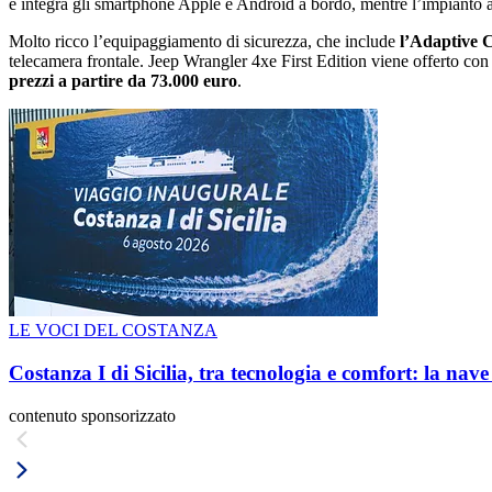
e integra gli smartphone Apple e Android a bordo, mentre l’impianto 
Molto ricco lʼequipaggiamento di sicurezza, che include
l’Adaptive 
telecamera frontale. Jeep Wrangler 4xe First Edition viene offerto con u
prezzi a partire da 73.000 euro
.
LE VOCI DEL COSTANZA
Costanza I di Sicilia, tra tecnologia e comfort: la nav
contenuto sponsorizzato