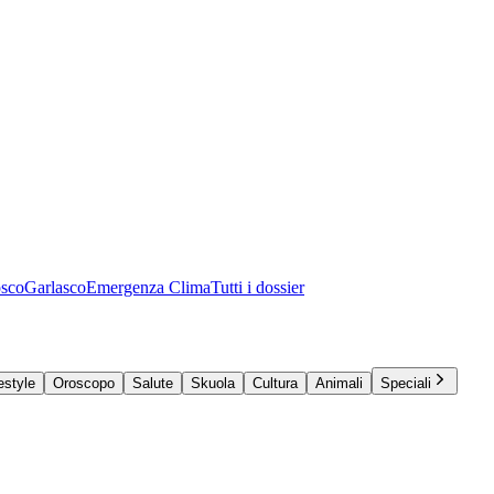
osco
Garlasco
Emergenza Clima
Tutti i dossier
estyle
Oroscopo
Salute
Skuola
Cultura
Animali
Speciali