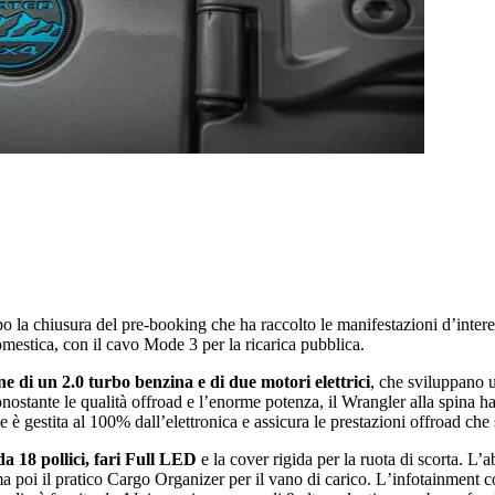
po la chiusura del pre-booking che ha raccolto le manifestazioni dʼintere
omestica, con il cavo Mode 3 per la ricarica pubblica.
e di un 2.0 turbo benzina e di due motori elettrici
, che sviluppano
nostante le qualità offroad e lʼenorme potenza, il Wrangler alla spina h
 è gestita al 100% dallʼelettronica e assicura le prestazioni offroad che 
da 18 pollici, fari Full LED
e la cover rigida per la ruota di scorta. L’a
rma poi il pratico Cargo Organizer per il vano di carico. Lʼinfotainment