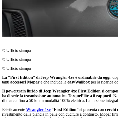
© Ufficio stampa
© Ufficio stampa
© Ufficio stampa
La “First Edition” di Jeep Wrangler 4xe è ordinabile da oggi
, do
tanti
accessori Mopar
e che include la
easyWallbox
per la ricarica d
Il powertrain ibrido di Jeep Wrangler 4xe First Edition si compon
ha di serie la
trasmissione automatica TorqueFlite a 8 rapporti
. No
di marcia fino a 50 km in modalità 100% elettrica. La trazione integrale
Esteticamente
Wrangler 4xe
“First Edition”
si presenta con
cerchi 
rivestimento della plancia in pelle con cuciture a contrasto. Mopar fi