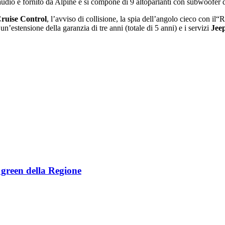
audio è fornito da Alpine e si compone di 9 altoparlanti con subwoofer
Cruise Control
, lʼavviso di collisione, la spia dellʼangolo cieco con il
n’estensione della garanzia di tre anni (totale di 5 anni) e i servizi
Jee
e green della Regione