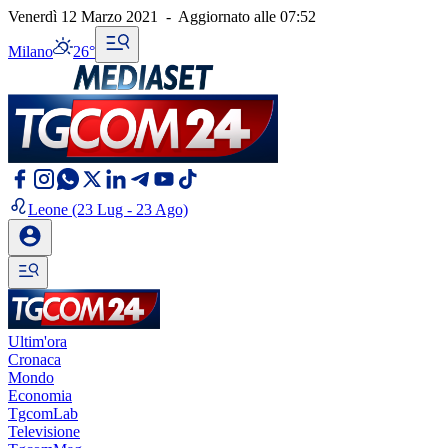
Venerdì 12 Marzo 2021
-
Aggiornato alle
07:52
Milano
26°
Leone
(23 Lug - 23 Ago)
Ultim'ora
Cronaca
Mondo
Economia
TgcomLab
Televisione