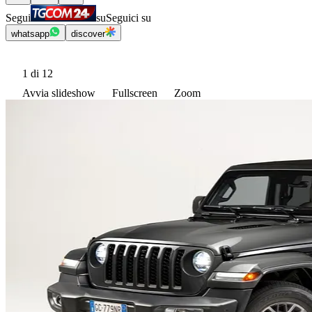
Segui
su
Seguici su
whatsapp
discover
1
di 12
Avvia slideshow
Fullscreen
Zoom