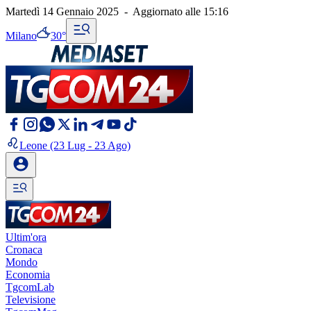
Martedì 14 Gennaio 2025
-
Aggiornato alle
15:16
Milano
30°
Leone
(23 Lug - 23 Ago)
Ultim'ora
Cronaca
Mondo
Economia
TgcomLab
Televisione