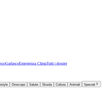
osco
Garlasco
Emergenza Clima
Tutti i dossier
estyle
Oroscopo
Salute
Skuola
Cultura
Animali
Speciali