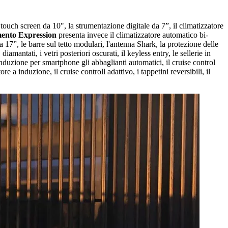
touch screen da 10", la strumentazione digitale da 7”, il climatizzatore
mento Expression
presenta invece il climatizzatore automatico bi-
da 17”, le barre sul tetto modulari, l'antenna Shark, la protezione delle
iamantati, i vetri posteriori oscurati, il keyless entry, le sellerie in
nduzione per smartphone gli abbaglianti automatici, il cruise control
ore a induzione, il cruise controll adattivo, i tappetini reversibili, il