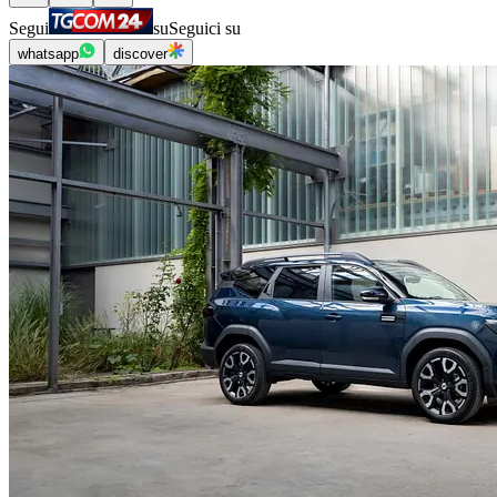
Segui
su
Seguici su
whatsapp
discover