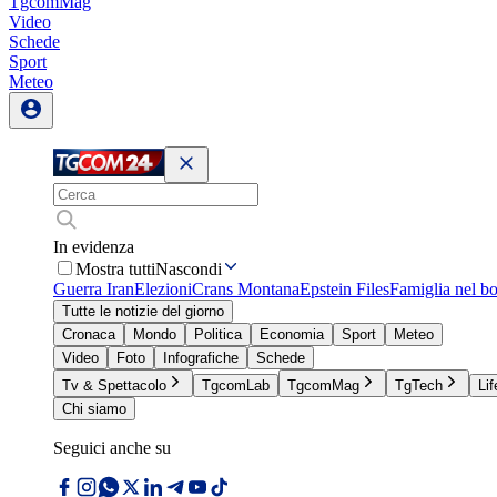
TgcomMag
Video
Schede
Sport
Meteo
In evidenza
Mostra tutti
Nascondi
Guerra Iran
Elezioni
Crans Montana
Epstein Files
Famiglia nel b
Tutte le notizie del giorno
Cronaca
Mondo
Politica
Economia
Sport
Meteo
Video
Foto
Infografiche
Schede
Tv & Spettacolo
TgcomLab
TgcomMag
TgTech
Lif
Chi siamo
Seguici anche su