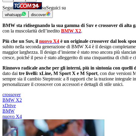
Segui
su
Seguici su
whatsapp
discover
BMW
sta ridisegnando la sua gamma di Suv e crossover di alta
con la muscolarità dellʼinedito
BMW X2
.
Più
che un Suv, il
nuovo X4
è un originale crossover dal look spo
subito nella seconda generazione di BMW X4 è il design completame
maggior larghezza. Il design dʼinsieme è stato reso ancora più slancia
cresce, poiché il peso è stato alleggerito di una cinquantina di chili e 
Rinnovo
radicale anche per gli interni, più in sintonia con quel
dato dai
tre livelli: xLine, M Sport X e M Sport
, con due versioni 
sempre sia il cambio Steptronic a 8 rapporti che la trazione integrale 
personalizzare il crossover con accessori e dettagli di stile unici.
crossover
BMW X2
xDrive
BMW
nuovo X4