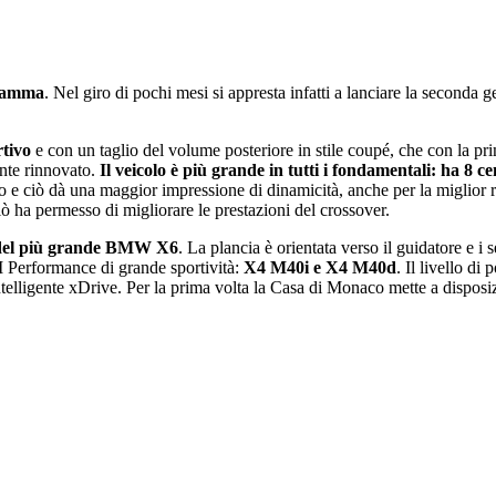
 gamma
. Nel giro di pochi mesi si appresta infatti a lanciare la seconda 
rtivo
e con un taglio del volume posteriore in stile coupé, che con la pr
nte rinnovato.
Il veicolo è più grande in tutti i fondamentali: ha 8 c
to e ciò dà una maggior impressione di dinamicità, anche per la miglior
ciò ha permesso di migliorare le prestazioni del crossover.
li del più grande BMW X6
. La plancia è orientata verso il guidatore e i
M Performance di grande sportività:
X4 M40i e X4 M40d
. Il livello d
intelligente xDrive. Per la prima volta la Casa di Monaco mette a dispos