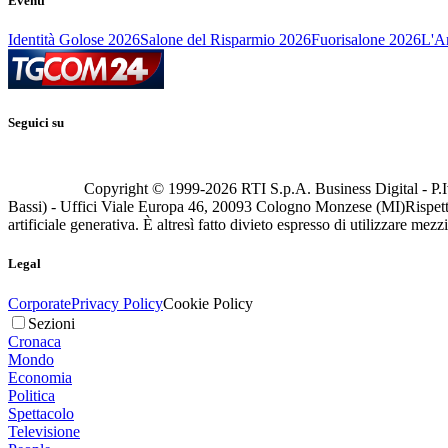
Eventi
Identità Golose 2026
Salone del Risparmio 2026
Fuorisalone 2026
L'Ar
Seguici su
Copyright © 1999-
2026
RTI S.p.A. Business Digital - P.I
Bassi) - Uffici Viale Europa 46, 20093 Cologno Monzese (MI)
Rispett
artificiale generativa. È altresì fatto divieto espresso di utilizzare mez
Legal
Corporate
Privacy Policy
Cookie Policy
Sezioni
Cronaca
Mondo
Economia
Politica
Spettacolo
Televisione