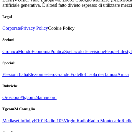
artificiale generativa. È altresì fatto divieto espresso di utilizzare mez
Legal
Corporate
Privacy Policy
Cookie Policy
Sezioni
Cronaca
Mondo
Economia
Politica
Spettacolo
Televisione
People
Lifestyl
Speciali
Elezioni Italia
Elezioni estero
Grande Fratello
L'isola dei famosi
Amici
Rubriche
Oroscopo
#tgcom24amarcord
Tgcom24 Consiglia
Mediaset Infinity
R101
Radio 105
Virgin Radio
Radio Montecarlo
Radio