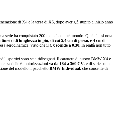
generazione di X4 e la terza di X5, dopo aver già stupito a inizio anno
ima serie ha conquistato 200 mila clienti nel mondo. Quel che si nota
entimetri di lunghezza in più, di cui 5,4 cm di passo
, e 4 cm di
 resa aerodinamica, visto che
il Cx scende a 0,30
. In realtà non tutto
 sedili sportivi sono stati ridisegnati. Il carattere di nuovo BMW X4 è
i potenza delle 6 motorizzazioni va
da 184 a 360 CV
, e di serie sono
izione del modello il pacchetto
BMW Individual
, che consente di