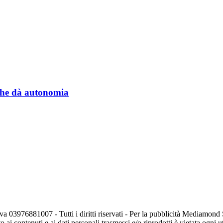
a che dà autonomia
va 03976881007 - Tutti i diritti riservati - Per la pubblicità Mediamon
o ai contenuti e ai dati personali trasmessi e/o riprodotti è vietata ogni 