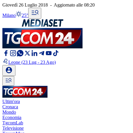
Giovedì 26 Luglio 2018
-
Aggiornato alle
08:20
Milano
25°
Leone
(23 Lug - 23 Ago)
Ultim'ora
Cronaca
Mondo
Economia
TgcomLab
Televisione