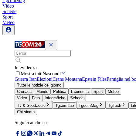
TgcomMag
Video
Schede
Sport
Meteo
In evidenza
Mostra tutti
Nascondi
Guerra Iran
Elezioni
Crans Montana
Epstein Files
Famiglia nel b
Tutte le notizie del giorno
Cronaca
Mondo
Politica
Economia
Sport
Meteo
Video
Foto
Infografiche
Schede
Tv & Spettacolo
TgcomLab
TgcomMag
TgTech
Lif
Chi siamo
Seguici anche su