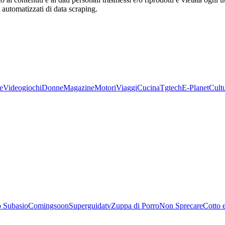
zi automatizzati di data scraping.
e
Videogiochi
Donne
Magazine
Motori
Viaggi
Cucina
Tgtech
E-Planet
Cult
 Subasio
Comingsoon
Superguidatv
Zuppa di Porro
Non Sprecare
Cotto 