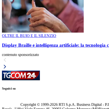
OLTRE IL BUIO E IL SILENZIO
Display Braille e intelligenza artificiale: la tecnologi
contenuto sponsorizzato
Seguici su
Copyright © 1999-
2026
RTI S.p.A. Business Digital - P.I
Bassi) - Uffici Viale Europa 46, 20093 Cologno Monzese (MI)
Rispett