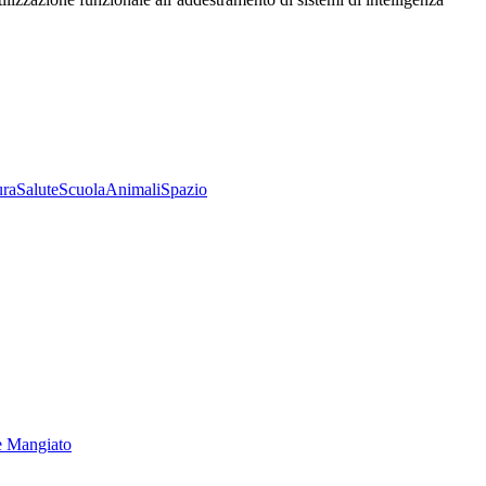
ura
Salute
Scuola
Animali
Spazio
e Mangiato