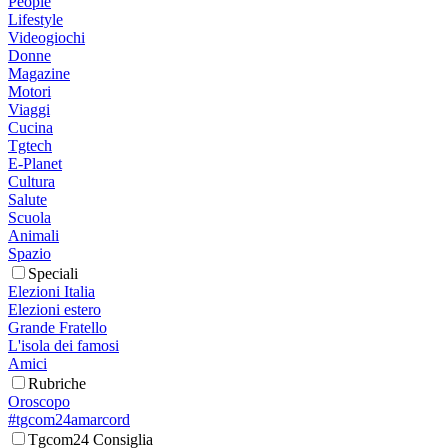
People
Lifestyle
Videogiochi
Donne
Magazine
Motori
Viaggi
Cucina
Tgtech
E-Planet
Cultura
Salute
Scuola
Animali
Spazio
Speciali
Elezioni Italia
Elezioni estero
Grande Fratello
L'isola dei famosi
Amici
Rubriche
Oroscopo
#tgcom24amarcord
Tgcom24 Consiglia