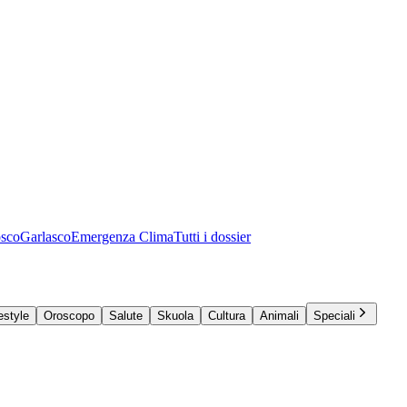
osco
Garlasco
Emergenza Clima
Tutti i dossier
estyle
Oroscopo
Salute
Skuola
Cultura
Animali
Speciali