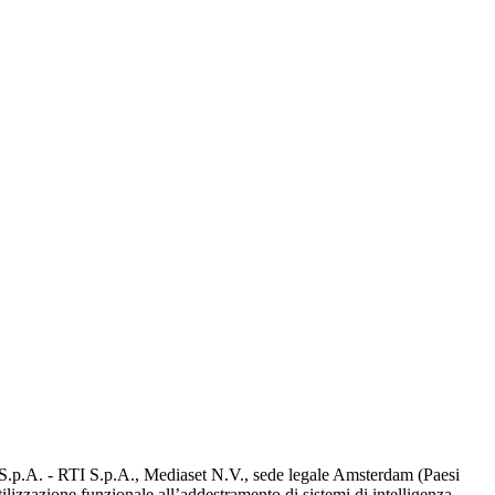
d S.p.A. - RTI S.p.A., Mediaset N.V., sede legale Amsterdam (Paesi
utilizzazione funzionale all’addestramento di sistemi di intelligenza