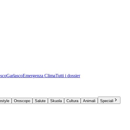
osco
Garlasco
Emergenza Clima
Tutti i dossier
estyle
Oroscopo
Salute
Skuola
Cultura
Animali
Speciali