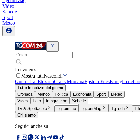
TgcomMag
Video
Schede
Sport
Meteo
In evidenza
Mostra tutti
Nascondi
Guerra Iran
Elezioni
Crans Montana
Epstein Files
Famiglia nel b
Tutte le notizie del giorno
Cronaca
Mondo
Politica
Economia
Sport
Meteo
Video
Foto
Infografiche
Schede
Tv & Spettacolo
TgcomLab
TgcomMag
TgTech
Lif
Chi siamo
Seguici anche su