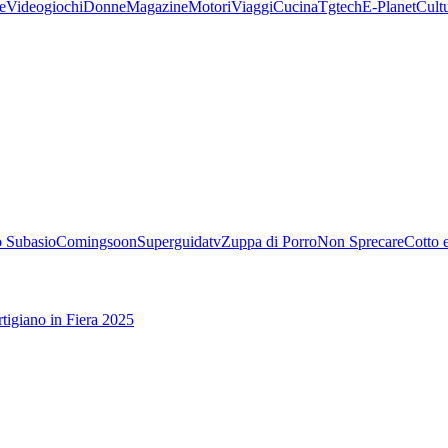
e
Videogiochi
Donne
Magazine
Motori
Viaggi
Cucina
Tgtech
E-Planet
Cult
 Subasio
Comingsoon
Superguidatv
Zuppa di Porro
Non Sprecare
Cotto 
tigiano in Fiera 2025