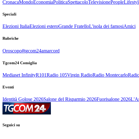
Cronaca
Mondo
Economia
Politica
Spettacolo
Televisione
People
Lifestyl
Speciali
Elezioni Italia
Elezioni estero
Grande Fratello
L'isola dei famosi
Amici
Rubriche
Oroscopo
#tgcom24amarcord
Tgcom24 Consiglia
Mediaset Infinity
R101
Radio 105
Virgin Radio
Radio Montecarlo
Radio
Eventi
Identità Golose 2026
Salone del Risparmio 2026
Fuorisalone 2026
L'Ar
Seguici su