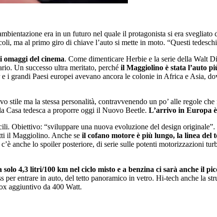
ambientazione era in un futuro nel quale il protagonista si era sveglia
li, ma al primo giro di chiave l’auto si mette in moto. “Questi tedesch
ti omaggi del cinema
. Come dimenticare Herbie e la serie della Walt Di
sario. Un successo ultra meritato, perché
il Maggiolino è stata l’auto 
 i grandi Paesi europei avevano ancora le colonie in Africa e Asia, dov
tile ma la stessa personalità, contravvenendo un po’ alle regole che no
 la Casa tedesca a proporre oggi il Nuovo Beetle.
L’arrivo in Europa è
facili. Obiettivo: “sviluppare una nuova evoluzione del design original
tti il Maggiolino. Anche se
il cofano motore è più lungo, la linea del 
c’è anche lo spoiler posteriore, di serie sulle potenti motorizzazioni t
solo 4,3 litri/100 km nel ciclo misto e a benzina ci sarà anche il p
s per entrare in auto, del tetto panoramico in vetro. Hi-tech anche la st
Box aggiuntivo da 400 Watt.