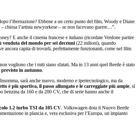
to dopo l’ibernazione? Ebbene a un certo punto del film, Woody e Diane
i – chiosa l’artista newyorkese – se non facevano guerre…”.
sney? E anche il cinema francese e italiano (ricordate Verdone partire
più venduta del mondo per sei decenni
(22 milioni), quando
e ancora capita di trovarli, perfettamente funzionanti, come nel film
n vogliono che i miti siano sfatati. Ma in 13 anni quel Beetle è stato
 previsto in autunno
.
e”. Insomma, sarà anche nuovo, moderno e ipertecnologico, ma da
tetto è più sportiva, il passo allungato e le carreggiate più ampie
, sì
urbo benzina da 160 e da 200 CV, che di serie hanno anche il
iccolo 1.2 turbo TSI da 105 CV
. Volkswagen dota il Nuovo Beetle
rumentazione in plancia e, vera esclusiva per l’Europa, un impianto