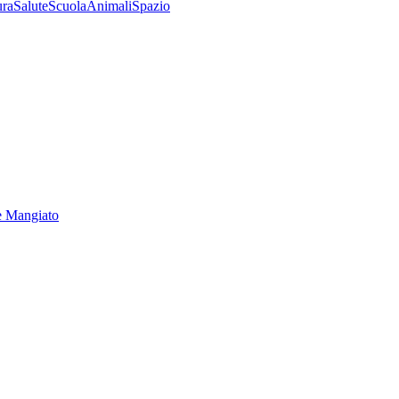
ura
Salute
Scuola
Animali
Spazio
e Mangiato