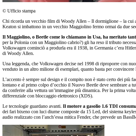
© Ufficio stampa
Chi ricorda un vecchio film di Woody Allen – Il dormiglione – la cui 
Keaton si imbattono in un vecchio Maggiolino fermo ormai da due seco
Il Maggiolino, o Beetle come lo chiamano in Usa, ha meritato tan
per la Polonia con un Maggiolino cabrio?) gli ha reso il tributo neces
Volkswagen cominciò a produrla era il 1938, in Germania c’era Hitler e
di Woody Allen.
Una leggenda, che Volkswagen decise nel 1998 di riproporre con nuovo s
venduto in un altro milione di esemplari, quanto basta per convincere
L’accento è sempre sul design e il compito non è stato certo dei più 
lontano e al primo colpo d’occhio il Nuovo Beetle deve sembrare a tu
da conferire alla vettura un’immagine più dinamica. Per la prima volta 
differenziale con bloccaggio elettronico (XDS).
Le tecnologie guardano avanti.
Il motore a gasolio 1.6 TDI consuma 
dei fari bixeno con luci diurne composte da 15 Led, del sistema keyles
audio realizzato con l’anch’essa mitica Fender, che prevede un Bass