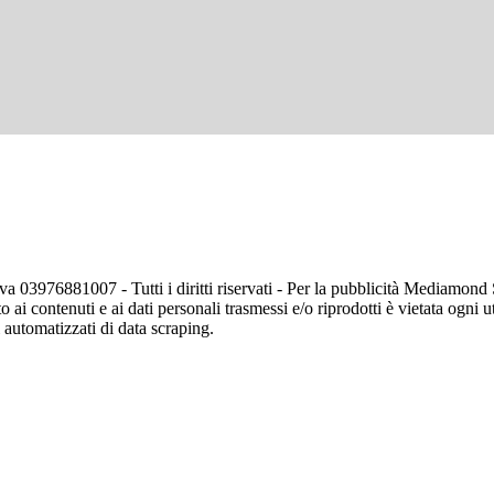
va 03976881007 - Tutti i diritti riservati - Per la pubblicità Mediamon
o ai contenuti e ai dati personali trasmessi e/o riprodotti è vietata ogni 
zi automatizzati di data scraping.