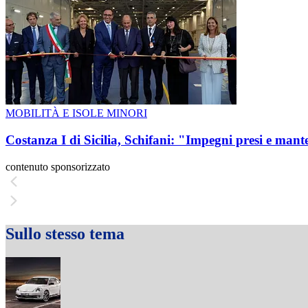
MOBILITÀ E ISOLE MINORI
Costanza I di Sicilia, Schifani: "Impegni presi e mant
contenuto sponsorizzato
Sullo stesso tema