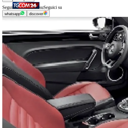
Segui
su
Seguici su
whatsapp
discover