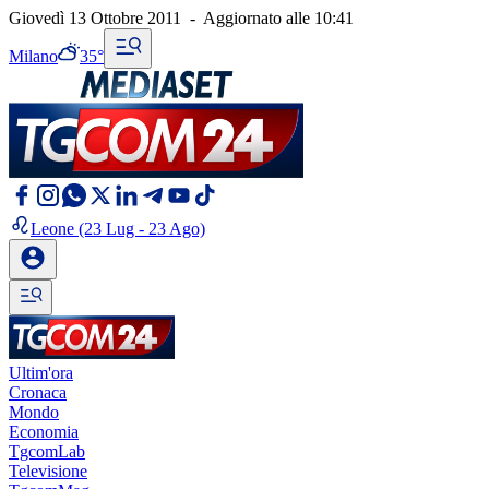
Giovedì 13 Ottobre 2011
-
Aggiornato alle
10:41
Milano
35°
Leone
(23 Lug - 23 Ago)
Ultim'ora
Cronaca
Mondo
Economia
TgcomLab
Televisione