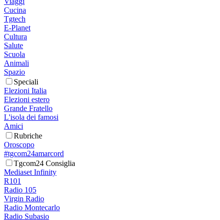
Viaggi
Cucina
Tgtech
E-Planet
Cultura
Salute
Scuola
Animali
Spazio
Speciali
Elezioni Italia
Elezioni estero
Grande Fratello
L'isola dei famosi
Amici
Rubriche
Oroscopo
#tgcom24amarcord
Tgcom24 Consiglia
Mediaset Infinity
R101
Radio 105
Virgin Radio
Radio Montecarlo
Radio Subasio