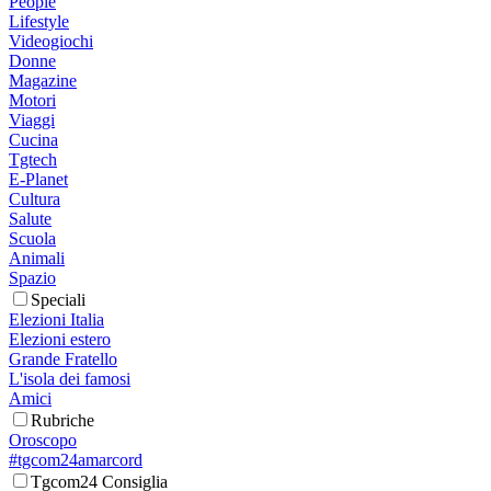
People
Lifestyle
Videogiochi
Donne
Magazine
Motori
Viaggi
Cucina
Tgtech
E-Planet
Cultura
Salute
Scuola
Animali
Spazio
Speciali
Elezioni Italia
Elezioni estero
Grande Fratello
L'isola dei famosi
Amici
Rubriche
Oroscopo
#tgcom24amarcord
Tgcom24 Consiglia