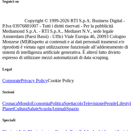
Seguici su
Copyright © 1999-
2026
RTI S.p.A. Business Digital -
P.Iva 03976881007 - Tutti i diritti riservati - Per la pubblicità
Mediamond S.p.A. - RTI S.p.A., Mediaset N.V., sede legale
Amsterdam (Paesi Bassi) - Uffici Viale Europa 46, 20093 Cologno
Monzese (MI)
Rispetto ai contenuti e ai dati personali trasmessi e/o
riprodotti è vietata ogni utilizzazione funzionale all’addestramento di
sistemi di intelligenza artificiale generativa. È altresì fatto divieto
espresso di utilizzare mezzi automatizzati di data scraping.
Legal
Corporate
Privacy Policy
Cookie Policy
Sezioni
Cronaca
Mondo
Economia
Politica
Spettacolo
Televisione
People
Lifestyl
Planet
Cultura
Salute
Scuola
Animali
Spazio
Speciali