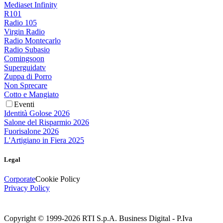
Mediaset Infinity
R101
Radio 105
Virgin Radio
Radio Montecarlo
Radio Subasio
Comingsoon
Superguidatv
Zuppa di Porro
Non Sprecare
Cotto e Mangiato
Eventi
Identità Golose 2026
Salone del Risparmio 2026
Fuorisalone 2026
L'Artigiano in Fiera 2025
Legal
Corporate
Cookie Policy
Privacy Policy
Copyright © 1999-
2026
RTI S.p.A. Business Digital - P.Iva