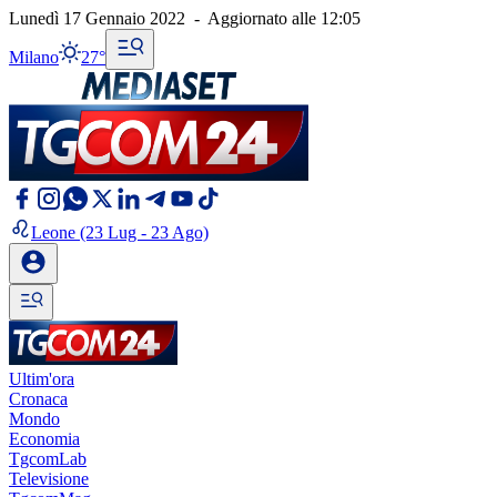
Lunedì 17 Gennaio 2022
-
Aggiornato alle
12:05
Milano
27°
Leone
(23 Lug - 23 Ago)
Ultim'ora
Cronaca
Mondo
Economia
TgcomLab
Televisione