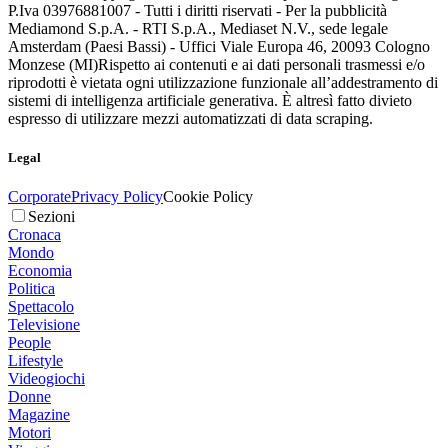
P.Iva 03976881007 - Tutti i diritti riservati - Per la pubblicità
Mediamond S.p.A. - RTI S.p.A., Mediaset N.V., sede legale
Amsterdam (Paesi Bassi) - Uffici Viale Europa 46, 20093 Cologno
Monzese (MI)
Rispetto ai contenuti e ai dati personali trasmessi e/o
riprodotti è vietata ogni utilizzazione funzionale all’addestramento di
sistemi di intelligenza artificiale generativa. È altresì fatto divieto
espresso di utilizzare mezzi automatizzati di data scraping.
Legal
Corporate
Privacy Policy
Cookie Policy
Sezioni
Cronaca
Mondo
Economia
Politica
Spettacolo
Televisione
People
Lifestyle
Videogiochi
Donne
Magazine
Motori