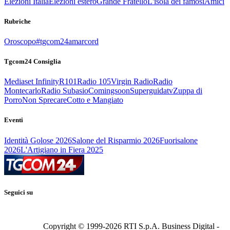
Elezioni Italia
Elezioni estero
Grande Fratello
L'isola dei famosi
Amici
Rubriche
Oroscopo
#tgcom24amarcord
Tgcom24 Consiglia
Mediaset Infinity
R101
Radio 105
Virgin Radio
Radio
Montecarlo
Radio Subasio
Comingsoon
Superguidatv
Zuppa di
Porro
Non Sprecare
Cotto e Mangiato
Eventi
Identità Golose 2026
Salone del Risparmio 2026
Fuorisalone
2026
L'Artigiano in Fiera 2025
Seguici su
Copyright © 1999-
2026
RTI S.p.A. Business Digital -