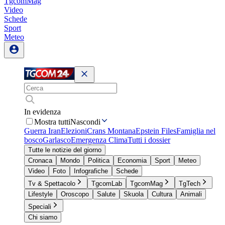
TgcomMag
Video
Schede
Sport
Meteo
In evidenza
Mostra tutti
Nascondi
Guerra Iran
Elezioni
Crans Montana
Epstein Files
Famiglia nel
bosco
Garlasco
Emergenza Clima
Tutti i dossier
Tutte le notizie del giorno
Cronaca
Mondo
Politica
Economia
Sport
Meteo
Video
Foto
Infografiche
Schede
Tv & Spettacolo
TgcomLab
TgcomMag
TgTech
Lifestyle
Oroscopo
Salute
Skuola
Cultura
Animali
Speciali
Chi siamo