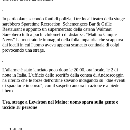
In particolare, secondo fonti di polizia, i tre locali teatro della strage
sarebbero Sparetime Recreation, Schemengees Bar & Grille
Restaurant e appunto un supermercato della catena Walmart.
Sarebbero tutti a pochi chilometri di distanza. "Mattino Cinque
News" ha mostrato le immagini della folla impaurita che scappava
dai locali in cui l'uomo aveva appena scaricato centinaia di colpi
provocando una strage.
L'allarme è stato lanciato poco dopo le 20:00, ora locale, le 2 di
notte in Italia. L'ufficio dello sceriffo della contea di Androscoggin
ha riferito che le forze dell'ordine stavano indagando su "due eventi
di sparatorie in corso", con il sospetto ancora in azione e a piede
libero.
Usa, strage a Lewiston nel Maine: uomo spara sulla gente e
uccide 18 persone
1
di 29