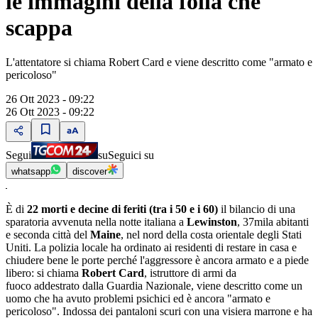
le immagini della folla che
scappa
L'attentatore si chiama Robert Card e viene descritto come "armato e
pericoloso"
26 Ott 2023 - 09:22
26 Ott 2023 - 09:22
Segui
su
Seguici su
whatsapp
discover
È di
22 morti e decine di feriti (tra i 50 e i 60)
il bilancio di una
sparatoria avvenuta nella notte italiana a
Lewinston
, 37mila abitanti
e seconda città del
Maine
, nel nord della costa orientale degli Stati
Uniti. La polizia locale ha ordinato ai residenti di restare in casa e
chiudere bene le porte perché l'aggressore è ancora armato e a piede
libero: si chiama
Robert Card
, istruttore di armi da
fuoco addestrato dalla Guardia Nazionale, viene descritto come un
uomo che ha avuto problemi psichici ed è ancora "armato e
pericoloso". Indossa dei pantaloni scuri con una visiera marrone e ha