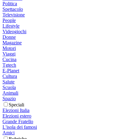
Politica
Spettacolo
Televisione
People
Lifestyle
Videogiochi
Donne
Magazine
Motori
Viaggi
Cucina
Tgtech
E-Planet
Cultura
Salute
Scuola
Animali
Spazio
Speciali
Elezioni Italia
Elezioni estero
Grande Fratello
L'isola dei famosi
Amici
Rubriche