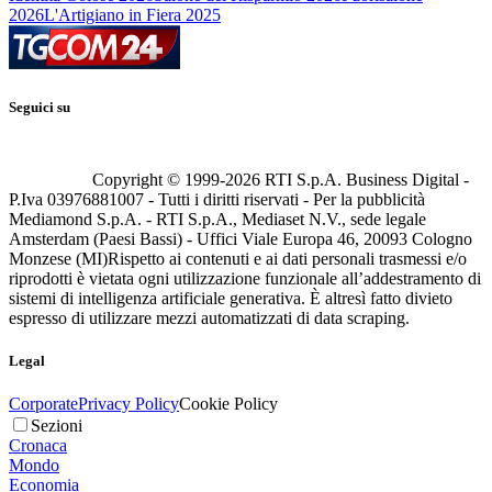
2026
L'Artigiano in Fiera 2025
Seguici su
Copyright © 1999-
2026
RTI S.p.A. Business Digital -
P.Iva 03976881007 - Tutti i diritti riservati - Per la pubblicità
Mediamond S.p.A. - RTI S.p.A., Mediaset N.V., sede legale
Amsterdam (Paesi Bassi) - Uffici Viale Europa 46, 20093 Cologno
Monzese (MI)
Rispetto ai contenuti e ai dati personali trasmessi e/o
riprodotti è vietata ogni utilizzazione funzionale all’addestramento di
sistemi di intelligenza artificiale generativa. È altresì fatto divieto
espresso di utilizzare mezzi automatizzati di data scraping.
Legal
Corporate
Privacy Policy
Cookie Policy
Sezioni
Cronaca
Mondo
Economia