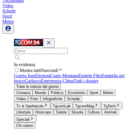
TgcomMag
Video
Schede
Sport
Meteo
In evidenza
Mostra tutti
Nascondi
Guerra Iran
Elezioni
Crans Montana
Epstein Files
Famiglia nel
bosco
Garlasco
Emergenza Clima
Tutti i dossier
Tutte le notizie del giorno
Cronaca
Mondo
Politica
Economia
Sport
Meteo
Video
Foto
Infografiche
Schede
Tv & Spettacolo
TgcomLab
TgcomMag
TgTech
Lifestyle
Oroscopo
Salute
Skuola
Cultura
Animali
Speciali
Chi siamo