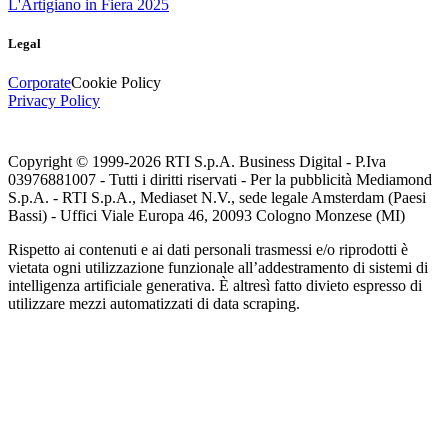
L'Artigiano in Fiera 2025
Legal
Corporate
Cookie Policy
Privacy Policy
Copyright © 1999-
2026
RTI S.p.A. Business Digital - P.Iva
03976881007 - Tutti i diritti riservati - Per la pubblicità Mediamond
S.p.A. - RTI S.p.A., Mediaset N.V., sede legale Amsterdam (Paesi
Bassi) - Uffici Viale Europa 46, 20093 Cologno Monzese (MI)
Rispetto ai contenuti e ai dati personali trasmessi e/o riprodotti è
vietata ogni utilizzazione funzionale all’addestramento di sistemi di
intelligenza artificiale generativa. È altresì fatto divieto espresso di
utilizzare mezzi automatizzati di data scraping.