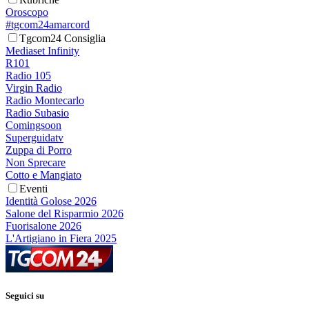
Oroscopo
#tgcom24amarcord
Tgcom24 Consiglia
Mediaset Infinity
R101
Radio 105
Virgin Radio
Radio Montecarlo
Radio Subasio
Comingsoon
Superguidatv
Zuppa di Porro
Non Sprecare
Cotto e Mangiato
Eventi
Identità Golose 2026
Salone del Risparmio 2026
Fuorisalone 2026
L'Artigiano in Fiera 2025
Seguici su