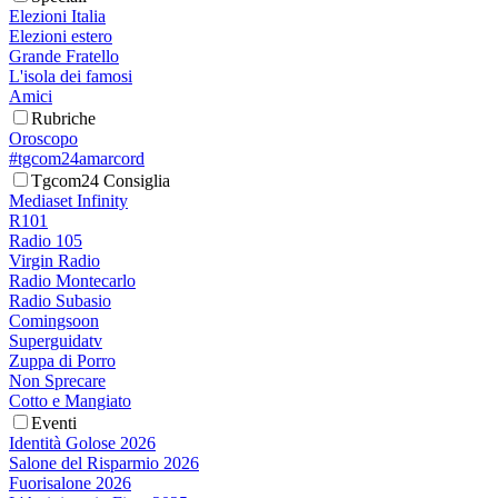
Elezioni Italia
Elezioni estero
Grande Fratello
L'isola dei famosi
Amici
Rubriche
Oroscopo
#tgcom24amarcord
Tgcom24 Consiglia
Mediaset Infinity
R101
Radio 105
Virgin Radio
Radio Montecarlo
Radio Subasio
Comingsoon
Superguidatv
Zuppa di Porro
Non Sprecare
Cotto e Mangiato
Eventi
Identità Golose 2026
Salone del Risparmio 2026
Fuorisalone 2026