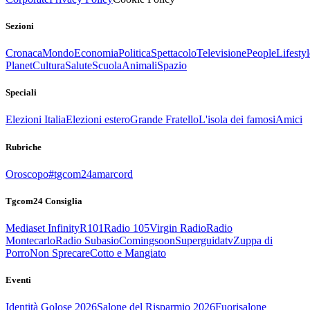
Sezioni
Cronaca
Mondo
Economia
Politica
Spettacolo
Televisione
People
Lifestyl
Planet
Cultura
Salute
Scuola
Animali
Spazio
Speciali
Elezioni Italia
Elezioni estero
Grande Fratello
L'isola dei famosi
Amici
Rubriche
Oroscopo
#tgcom24amarcord
Tgcom24 Consiglia
Mediaset Infinity
R101
Radio 105
Virgin Radio
Radio
Montecarlo
Radio Subasio
Comingsoon
Superguidatv
Zuppa di
Porro
Non Sprecare
Cotto e Mangiato
Eventi
Identità Golose 2026
Salone del Risparmio 2026
Fuorisalone