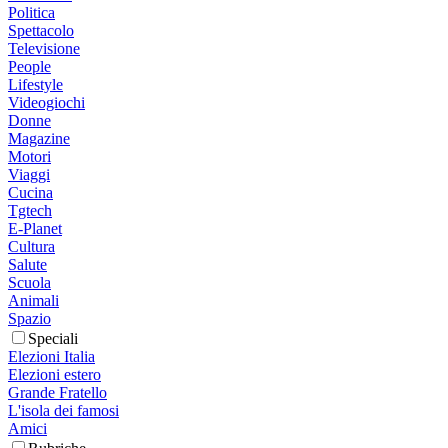
Politica
Spettacolo
Televisione
People
Lifestyle
Videogiochi
Donne
Magazine
Motori
Viaggi
Cucina
Tgtech
E-Planet
Cultura
Salute
Scuola
Animali
Spazio
Speciali
Elezioni Italia
Elezioni estero
Grande Fratello
L'isola dei famosi
Amici