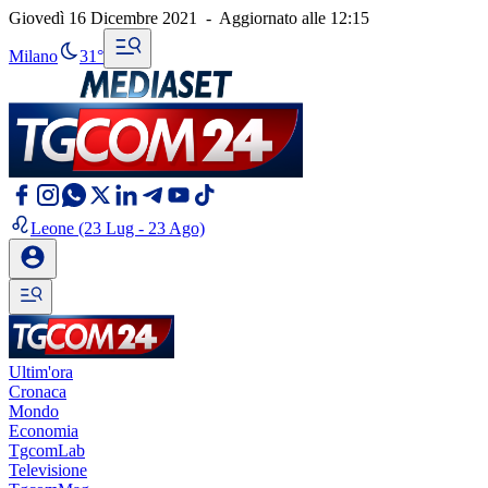
Giovedì 16 Dicembre 2021
-
Aggiornato alle
12:15
Milano
31°
Leone
(23 Lug - 23 Ago)
Ultim'ora
Cronaca
Mondo
Economia
TgcomLab
Televisione