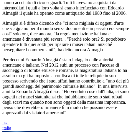
hanno accettato di riconsegnarli. Tutti li avevano acquistati da
intermediari i quali a loro volta si erano interfacciato con Edoardo
Almagià il quale ha operato come antiquario dal 1980 fino al 2006.
Almagià si è difeso dicendo che "ci sono migliaia di oggetti d'arte
che viaggiano per il mondo senza documenti e in passato era sempre
così" solo ora, dice ancora, "la regolamentazione italiana e
americana è diventata più severa". "Perché solo ora? Si potrebbero
spendere tutti quei soldi per riparare i musei italiani anziché
perseguitare i commercianti", ha detto ancora Almagià.
Per decenni Edoardo Almagià è stato indagato dalle autorità
americane e italiane. Nel 2012 subì un processo con l'accusa di
saccheggio di tombe etrusce e romane, la magistratura italiana lo ha
assolto ma gli ha imposto la confisca di tutte le reliquie in suo
possesso scrivendo che i suoi affari hanno contribuito a "uno dei più
grandi saccheggi del patrimonio culturale italiano". In una intervista
anni fa Edoardo Almagià disse: "Ho venduto cose dall'Italia, ci sono
oggetti nei musei statunitensi che indubbiamente sono stati rubati
dagli scavi ma quando non sono oggetti della massima importanza,
penso che dovrebbero rimanere lì in modo che possano essere
apprezzati dai visitatori americani”.
usa
italia