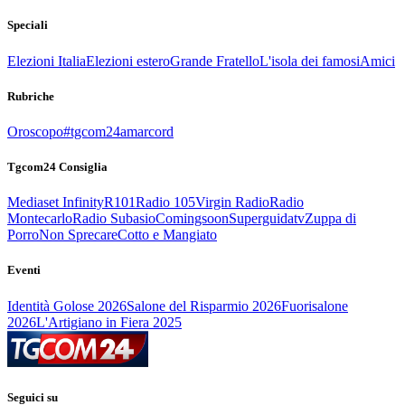
Speciali
Elezioni Italia
Elezioni estero
Grande Fratello
L'isola dei famosi
Amici
Rubriche
Oroscopo
#tgcom24amarcord
Tgcom24 Consiglia
Mediaset Infinity
R101
Radio 105
Virgin Radio
Radio
Montecarlo
Radio Subasio
Comingsoon
Superguidatv
Zuppa di
Porro
Non Sprecare
Cotto e Mangiato
Eventi
Identità Golose 2026
Salone del Risparmio 2026
Fuorisalone
2026
L'Artigiano in Fiera 2025
Seguici su