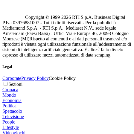
Copyright © 1999-
2026
RTI S.p.A. Business Digital -
P.Iva 03976881007 - Tutti i diritti riservati - Per la pubblicità
Mediamond S.p.A. - RTI S.p.A., Mediaset N.V., sede legale
Amsterdam (Paesi Bassi) - Uffici Viale Europa 46, 20093 Cologno
Monzese (MI)
Rispetto ai contenuti e ai dati personali trasmessi e/o
riprodotti è vietata ogni utilizzazione funzionale all’addestramento di
sistemi di intelligenza artificiale generativa. È altresì fatto divieto
espresso di utilizzare mezzi automatizzati di data scraping.
Legal
Corporate
Privacy Policy
Cookie Policy
Sezioni
Cronaca
Mondo
Economia
Politica
Spettacolo
Televisione
People
Lifestyle
Videogiochi