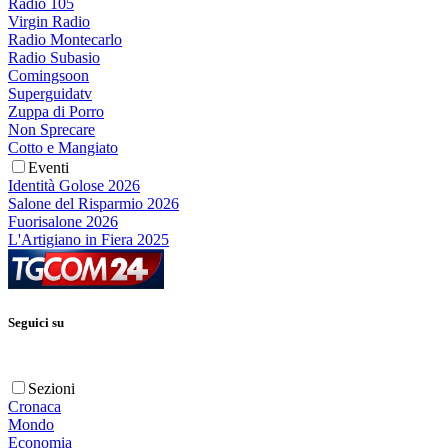
Radio 105
Virgin Radio
Radio Montecarlo
Radio Subasio
Comingsoon
Superguidatv
Zuppa di Porro
Non Sprecare
Cotto e Mangiato
Eventi
Identità Golose 2026
Salone del Risparmio 2026
Fuorisalone 2026
L'Artigiano in Fiera 2025
Seguici su
Sezioni
Cronaca
Mondo
Economia