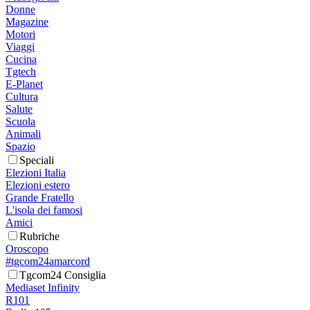
Donne
Magazine
Motori
Viaggi
Cucina
Tgtech
E-Planet
Cultura
Salute
Scuola
Animali
Spazio
Speciali
Elezioni Italia
Elezioni estero
Grande Fratello
L'isola dei famosi
Amici
Rubriche
Oroscopo
#tgcom24amarcord
Tgcom24 Consiglia
Mediaset Infinity
R101