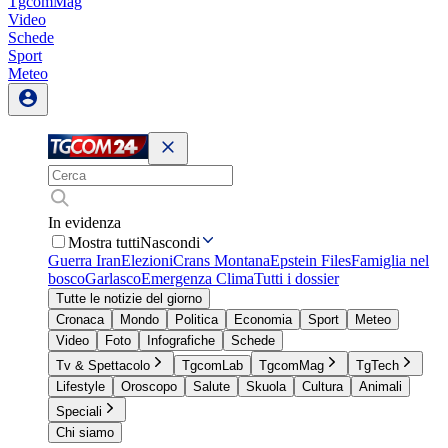
TgcomMag
Video
Schede
Sport
Meteo
In evidenza
Mostra tutti
Nascondi
Guerra Iran
Elezioni
Crans Montana
Epstein Files
Famiglia nel
bosco
Garlasco
Emergenza Clima
Tutti i dossier
Tutte le notizie del giorno
Cronaca
Mondo
Politica
Economia
Sport
Meteo
Video
Foto
Infografiche
Schede
Tv & Spettacolo
TgcomLab
TgcomMag
TgTech
Lifestyle
Oroscopo
Salute
Skuola
Cultura
Animali
Speciali
Chi siamo