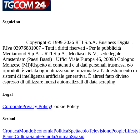
Seguici su
Copyright © 1999-
2026
RTI S.p.A. Business Digital -
P.Iva 03976881007 - Tutti i diritti riservati - Per la pubblicità
Mediamond S.p.A. - RTI S.p.A., Mediaset N.V., sede legale
Amsterdam (Paesi Bassi) - Uffici Viale Europa 46, 20093 Cologno
Monzese (MI)
Rispetto ai contenuti e ai dati personali trasmessi e/o
riprodotti è vietata ogni utilizzazione funzionale all’addestramento di
sistemi di intelligenza artificiale generativa. È altresì fatto divieto
espresso di utilizzare mezzi automatizzati di data scraping.
Legal
Corporate
Privacy Policy
Cookie Policy
Sezioni
Cronaca
Mondo
Economia
Politica
Spettacolo
Televisione
People
Lifestyl
Planet
Cultura
Salute
Scuola
Animali
Spazio