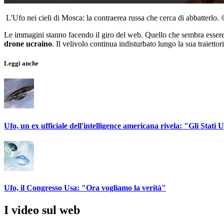
L'Ufo nei cieli di Mosca: la contraerea russa che cerca di abbatterlo
Le immagini stanno facendo il giro del web. Quello che sembra essere 
drone ucraino
. Il velivolo continua indisturbato lungo la sua traiettor
Leggi anche
Ufo, un ex ufficiale dell'intelligence americana rivela: "Gli Stati U
Ufo, il Congresso Usa: "Ora vogliamo la verità"
I video sul web