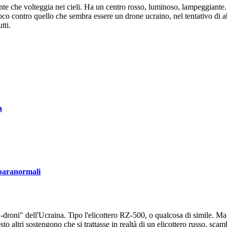
nte che volteggia nei cieli. Ha un centro rosso, luminoso, lampeggiante
fuoco contro quello che sembra essere un drone ucraino, nel tentativo di a
tti.
a
 paranormali
ri-droni" dell'Ucraina. Tipo l'elicottero RZ-500, o qualcosa di simile.
to altri sostengono che si trattasse in realtà di un elicottero russo, scam