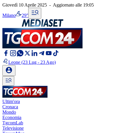
Giovedì 10 Aprile 2025
-
Aggiornato alle
19:05
Milano
29°
Leone
(23 Lug - 23 Ago)
Ultim'ora
Cronaca
Mondo
Economia
TgcomLab
Televisione