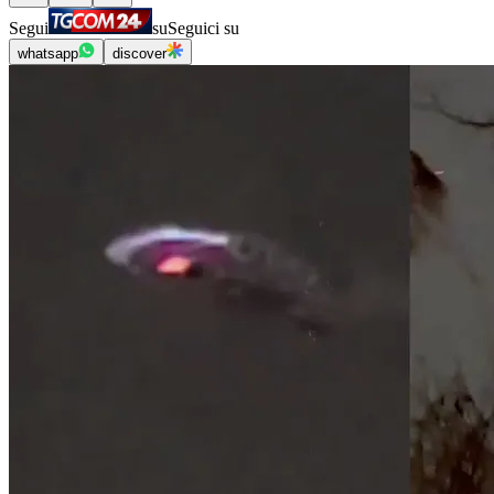
Segui
su
Seguici su
whatsapp
discover