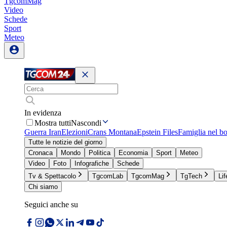
TgcomMag
Video
Schede
Sport
Meteo
In evidenza
Mostra tutti
Nascondi
Guerra Iran
Elezioni
Crans Montana
Epstein Files
Famiglia nel b
Tutte le notizie del giorno
Cronaca
Mondo
Politica
Economia
Sport
Meteo
Video
Foto
Infografiche
Schede
Tv & Spettacolo
TgcomLab
TgcomMag
TgTech
Lif
Chi siamo
Seguici anche su