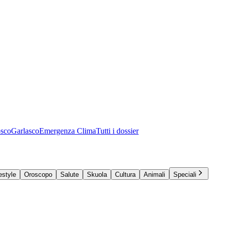
osco
Garlasco
Emergenza Clima
Tutti i dossier
estyle
Oroscopo
Salute
Skuola
Cultura
Animali
Speciali