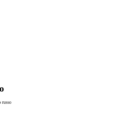
lo
o russo