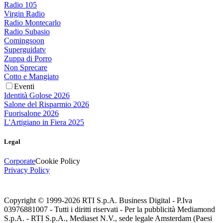
Radio 105
Virgin Radio
Radio Montecarlo
Radio Subasio
Comingsoon
Superguidatv
Zuppa di Porro
Non Sprecare
Cotto e Mangiato
Eventi
Identità Golose 2026
Salone del Risparmio 2026
Fuorisalone 2026
L'Artigiano in Fiera 2025
Legal
Corporate
Cookie Policy
Privacy Policy
Copyright © 1999-
2026
RTI S.p.A. Business Digital - P.Iva
03976881007 - Tutti i diritti riservati - Per la pubblicità Mediamond
S.p.A. - RTI S.p.A., Mediaset N.V., sede legale Amsterdam (Paesi