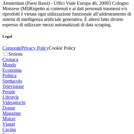
Amsterdam (Paesi Bassi) - Uffici Viale Europa 46, 20093 Cologno
Monzese (MI)
Rispetto ai contenuti e ai dati personali trasmessi e/o
riprodotti è vietata ogni utilizzazione funzionale all’addestramento di
sistemi di intelligenza artificiale generativa. È altresì fatto divieto
espresso di utilizzare mezzi automatizzati di data scraping.
Legal
Corporate
Privacy Policy
Cookie Policy
Sezioni
Cronaca
Mondo
Economia
Politica
Spettacolo
Televisione
People
Lifestyle
Videogiochi
Donne
Magazine
Motori
Viaggi
Cucina