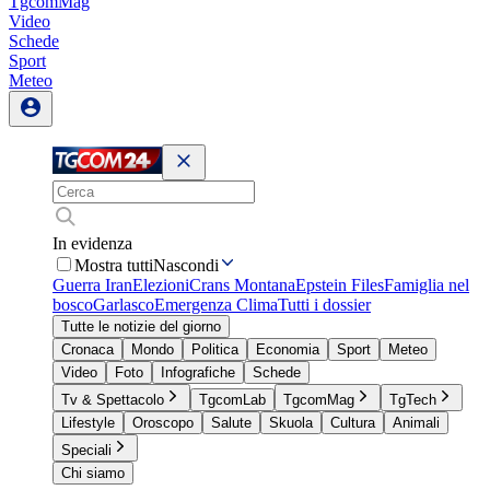
TgcomMag
Video
Schede
Sport
Meteo
In evidenza
Mostra tutti
Nascondi
Guerra Iran
Elezioni
Crans Montana
Epstein Files
Famiglia nel
bosco
Garlasco
Emergenza Clima
Tutti i dossier
Tutte le notizie del giorno
Cronaca
Mondo
Politica
Economia
Sport
Meteo
Video
Foto
Infografiche
Schede
Tv & Spettacolo
TgcomLab
TgcomMag
TgTech
Lifestyle
Oroscopo
Salute
Skuola
Cultura
Animali
Speciali
Chi siamo