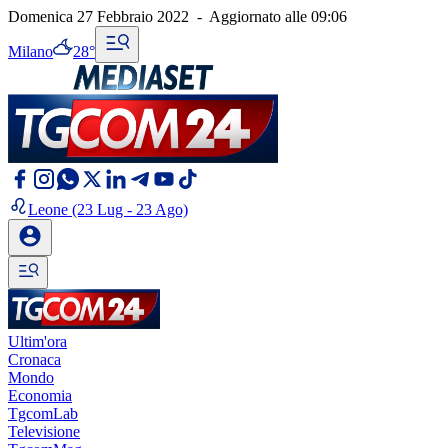
Domenica 27 Febbraio 2022
-
Aggiornato alle
09:06
Milano
28°
Leone
(23 Lug - 23 Ago)
Ultim'ora
Cronaca
Mondo
Economia
TgcomLab
Televisione