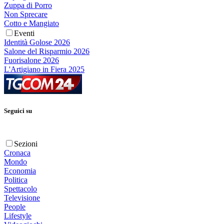
Zuppa di Porro
Non Sprecare
Cotto e Mangiato
Eventi
Identità Golose 2026
Salone del Risparmio 2026
Fuorisalone 2026
L'Artigiano in Fiera 2025
Seguici su
Sezioni
Cronaca
Mondo
Economia
Politica
Spettacolo
Televisione
People
Lifestyle