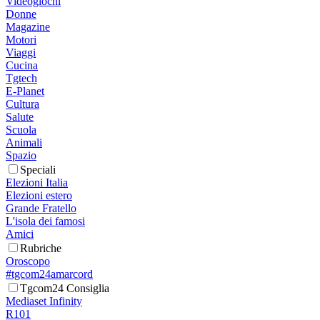
Videogiochi
Donne
Magazine
Motori
Viaggi
Cucina
Tgtech
E-Planet
Cultura
Salute
Scuola
Animali
Spazio
Speciali
Elezioni Italia
Elezioni estero
Grande Fratello
L'isola dei famosi
Amici
Rubriche
Oroscopo
#tgcom24amarcord
Tgcom24 Consiglia
Mediaset Infinity
R101