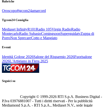
Rubriche
Oroscopo
#tgcom24amarcord
Tgcom24 Consiglia
Mediaset Infinity
R101
Radio 105
Virgin Radio
Radio
Montecarlo
Radio Subasio
Comingsoon
Superguidatv
Zuppa di
Porro
Non Sprecare
Cotto e Mangiato
Eventi
Identità Golose 2026
Salone del Risparmio 2026
Fuorisalone
2026
L'Artigiano in Fiera 2025
Seguici su
Copyright © 1999-
2026
RTI S.p.A. Business Digital -
P.Iva 03976881007 - Tutti i diritti riservati - Per la pubblicità
Mediamond S.p.A. - RTI S.p.A., Mediaset N.V., sede legale