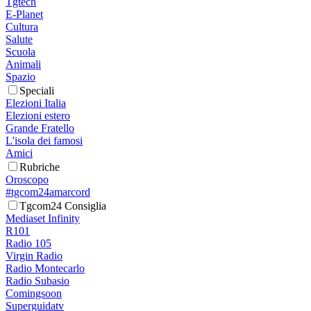
Tgtech
E-Planet
Cultura
Salute
Scuola
Animali
Spazio
Speciali
Elezioni Italia
Elezioni estero
Grande Fratello
L'isola dei famosi
Amici
Rubriche
Oroscopo
#tgcom24amarcord
Tgcom24 Consiglia
Mediaset Infinity
R101
Radio 105
Virgin Radio
Radio Montecarlo
Radio Subasio
Comingsoon
Superguidatv