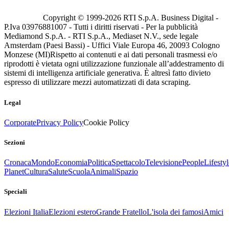
Copyright © 1999-
2026
RTI S.p.A. Business Digital -
P.Iva 03976881007 - Tutti i diritti riservati - Per la pubblicità
Mediamond S.p.A. - RTI S.p.A., Mediaset N.V., sede legale
Amsterdam (Paesi Bassi) - Uffici Viale Europa 46, 20093 Cologno
Monzese (MI)
Rispetto ai contenuti e ai dati personali trasmessi e/o
riprodotti è vietata ogni utilizzazione funzionale all’addestramento di
sistemi di intelligenza artificiale generativa. È altresì fatto divieto
espresso di utilizzare mezzi automatizzati di data scraping.
Legal
Corporate
Privacy Policy
Cookie Policy
Sezioni
Cronaca
Mondo
Economia
Politica
Spettacolo
Televisione
People
Lifestyl
Planet
Cultura
Salute
Scuola
Animali
Spazio
Speciali
Elezioni Italia
Elezioni estero
Grande Fratello
L'isola dei famosi
Amici