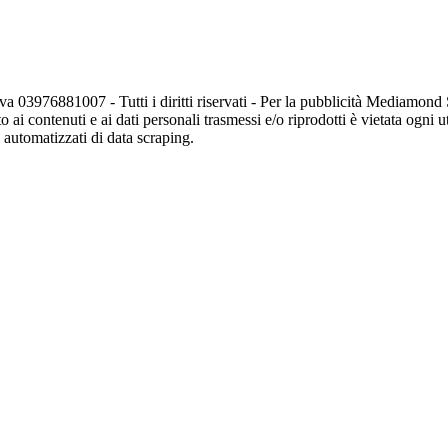
va 03976881007 - Tutti i diritti riservati - Per la pubblicità Mediamon
o ai contenuti e ai dati personali trasmessi e/o riprodotti è vietata ogni 
zi automatizzati di data scraping.