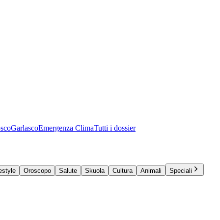
osco
Garlasco
Emergenza Clima
Tutti i dossier
estyle
Oroscopo
Salute
Skuola
Cultura
Animali
Speciali