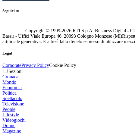
Seguici su
Copyright © 1999-
2026
RTI S.p.A. Business Digital - P.I
Bassi) - Uffici Viale Europa 46, 20093 Cologno Monzese (MI)
Rispett
artificiale generativa. È altresì fatto divieto espresso di utilizzare mez
Legal
Corporate
Privacy Policy
Cookie Policy
Sezioni
Cronaca
Mondo
Economia
Politica
Spettacolo
Televisione
People
Lifestyle
Videogiochi
Donne
Magazine