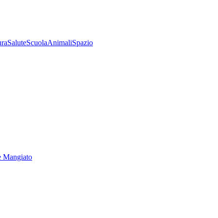
ura
Salute
Scuola
Animali
Spazio
e Mangiato