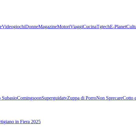
e
Videogiochi
Donne
Magazine
Motori
Viaggi
Cucina
Tgtech
E-Planet
Cult
 Subasio
Comingsoon
Superguidatv
Zuppa di Porro
Non Sprecare
Cotto 
tigiano in Fiera 2025