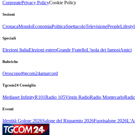
Corporate
Privacy Policy
Cookie Policy
Sezioni
Cronaca
Mondo
Economia
Politica
Spettacolo
Televisione
People
Lifestyl
Speciali
Elezioni Italia
Elezioni estero
Grande Fratello
L'isola dei famosi
Amici
Rubriche
Oroscopo
#tgcom24amarcord
Tgcom24 Consiglia
Mediaset Infinity
R101
Radio 105
Virgin Radio
Radio Montecarlo
Radio
Eventi
Identità Golose 2026
Salone del Risparmio 2026
Fuorisalone 2026
L'Ar