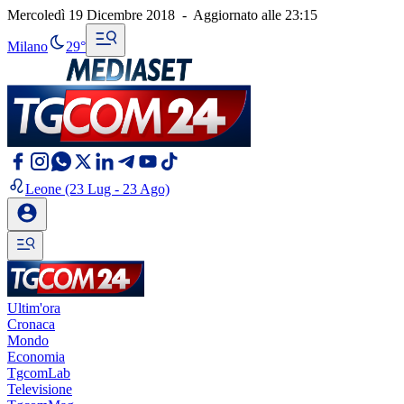
Mercoledì 19 Dicembre 2018
-
Aggiornato alle
23:15
Milano
29°
Leone
(23 Lug - 23 Ago)
Ultim'ora
Cronaca
Mondo
Economia
TgcomLab
Televisione