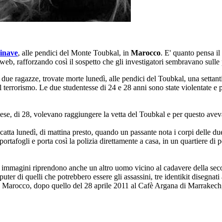
dinave
, alle pendici del Monte Toubkal, in
Marocco
. E' quanto pensa il
ia web, rafforzando così il sospetto che gli investigatori sembravano sul
 due ragazze, trovate morte lunedì, alle pendici del Toubkal, una settant
el terrorismo. Le due studentesse di 24 e 28 anni sono state violentate e p
e, di 28, volevano raggiungere la vetta del Toubkal e per questo avevan
catta lunedì, di mattina presto, quando un passante nota i corpi delle due
tafogli e porta così la polizia direttamente a casa, in un quartiere di pe
Le immagini riprendono anche un altro uomo vicino al cadavere della sec
uter di quelli che potrebbero essere gli assassini, tre identikit disegnat
o in Marocco, dopo quello del 28 aprile 2011 al Cafè Argana di Marrakech,