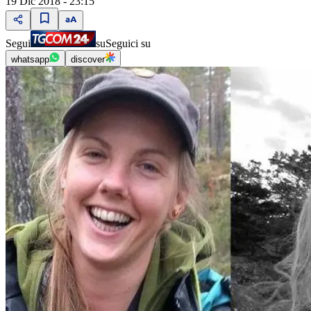
19 Dic 2018 - 23:15
Segui
su
Seguici su
whatsapp
discover