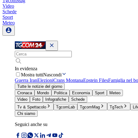
TgcomMag
Video
Schede
Sport
Meteo
In evidenza
Mostra tutti
Nascondi
Guerra Iran
Elezioni
Crans Montana
Epstein Files
Famiglia nel b
Tutte le notizie del giorno
Cronaca
Mondo
Politica
Economia
Sport
Meteo
Video
Foto
Infografiche
Schede
Tv & Spettacolo
TgcomLab
TgcomMag
TgTech
Lif
Chi siamo
Seguici anche su