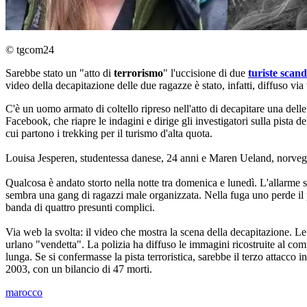
© tgcom24
Sarebbe stato un "atto di
terrorismo
" l'uccisione di due
turiste scan
video della decapitazione delle due ragazze è stato, infatti, diffuso v
C'è un uomo armato di coltello ripreso nell'atto di decapitare una delle
Facebook, che riapre le indagini e dirige gli investigatori sulla pista d
cui partono i trekking per il turismo d'alta quota.
Louisa Jesperen, studentessa danese, 24 anni e Maren Ueland, norveges
Qualcosa è andato storto nella notte tra domenica e lunedì. L'allarme s
sembra una gang di ragazzi male organizzata. Nella fuga uno perde il por
banda di quattro presunti complici.
Via web la svolta: il video che mostra la scena della decapitazione. 
urlano "vendetta". La polizia ha diffuso le immagini ricostruite al comp
lunga. Se si confermasse la pista terroristica, sarebbe il terzo attacc
2003, con un bilancio di 47 morti.
marocco