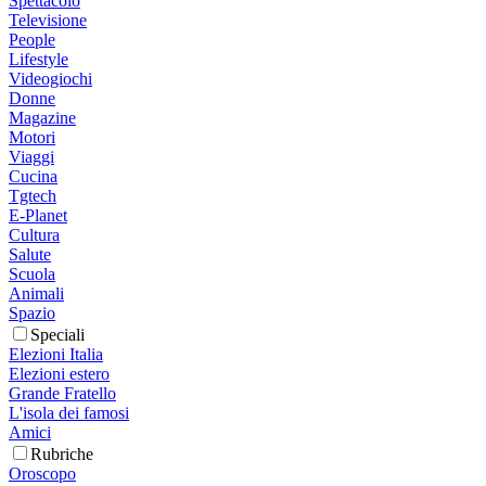
Spettacolo
Televisione
People
Lifestyle
Videogiochi
Donne
Magazine
Motori
Viaggi
Cucina
Tgtech
E-Planet
Cultura
Salute
Scuola
Animali
Spazio
Speciali
Elezioni Italia
Elezioni estero
Grande Fratello
L'isola dei famosi
Amici
Rubriche
Oroscopo