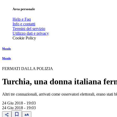
Area personale
Help e Faq
Info e contatti
Termini del servizio
Utilizzo dati e privacy
Cookie Policy
Mondo
Mondo
FERMATI DALLA POLIZIA
Turchia, una donna italiana ferm
Altri tre connazionali, arrivati come osservatori elettorali, erano stati b
24 Giu 2018 - 19:03
24 Giu 2018 - 19:03