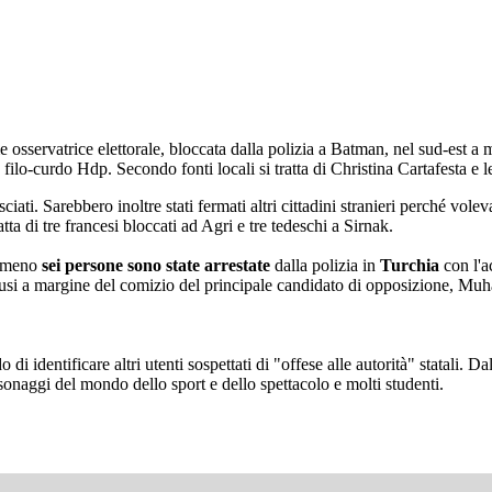
ome osservatrice elettorale, bloccata dalla polizia a Batman, nel sud-est
o filo-curdo Hdp. Secondo fonti locali si tratta di Christina Cartafesta e 
lasciati. Sarebbero inoltre stati fermati altri cittadini stranieri perché v
ta di tre francesi bloccati ad Agri e tre tedeschi a Sirnak.
almeno
sei persone sono state arrestate
dalla polizia in
Turchia
con l'a
iffusi a margine del comizio del principale candidato di opposizione, Muha
i identificare altri utenti sospettati di "offese alle autorità" statali. D
ersonaggi del mondo dello sport e dello spettacolo e molti studenti.