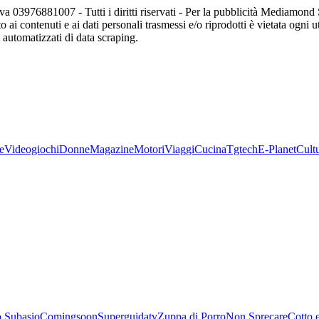
va 03976881007 - Tutti i diritti riservati - Per la pubblicità Mediamon
o ai contenuti e ai dati personali trasmessi e/o riprodotti è vietata ogni 
zi automatizzati di data scraping.
e
Videogiochi
Donne
Magazine
Motori
Viaggi
Cucina
Tgtech
E-Planet
Cult
 Subasio
Comingsoon
Superguidatv
Zuppa di Porro
Non Sprecare
Cotto 