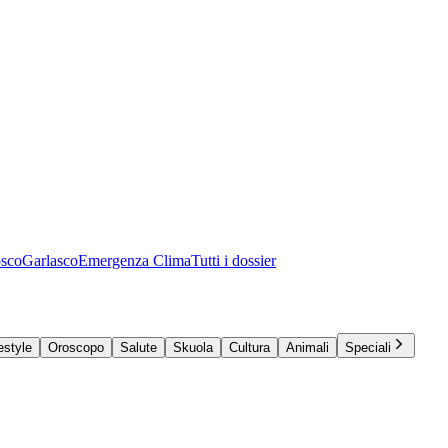
osco
Garlasco
Emergenza Clima
Tutti i dossier
estyle
Oroscopo
Salute
Skuola
Cultura
Animali
Speciali