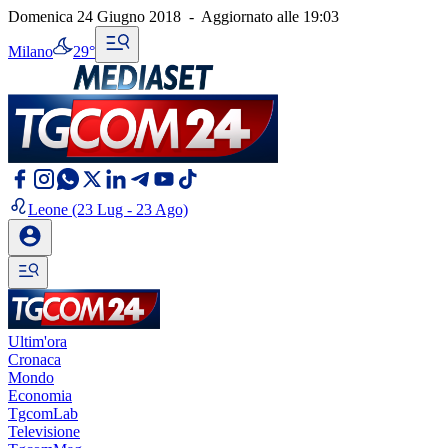
Domenica 24 Giugno 2018
-
Aggiornato alle
19:03
Milano
29°
Leone
(23 Lug - 23 Ago)
Ultim'ora
Cronaca
Mondo
Economia
TgcomLab
Televisione