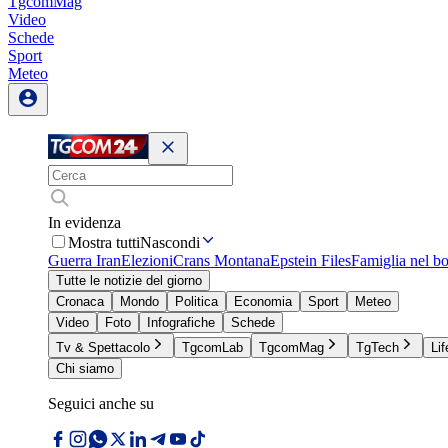
TgcomMag
Video
Schede
Sport
Meteo
In evidenza
Mostra tutti
Nascondi
Guerra Iran
Elezioni
Crans Montana
Epstein Files
Famiglia nel b
Tutte le notizie del giorno
Cronaca
Mondo
Politica
Economia
Sport
Meteo
Video
Foto
Infografiche
Schede
Tv & Spettacolo
TgcomLab
TgcomMag
TgTech
Lif
Chi siamo
Seguici anche su