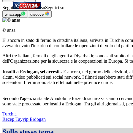
Segui
su
Seguici su
whatsapp
discover
© ansa
E' ancora in stato di fermo la cittadina italiana, arrivata in Turchia c
aveva ricevuto l'incarico di controllare le operazioni di voto dal partit
Altri tre italiani, fermati dagli agenti a Diyarbakir, sono stati subito ri
dell'Organizzazione per la sicurezza e la cooperazioni in Europa. Si trat
Insulti a Erdogan, sei arresti
- E ancora, nel giorno delle elezioni, 
alcuni video pubblicati sui social network. I filmati sarebbero stati d
sostenitori. I fermi sono stati effettuati nelle province curde.
Secondo l'agenzia statale Anadolu le forze di sicurezza stanno cercando d
sono state processate per insulti a Erdogan. Tra gli altri giornalisti, p
Turchia
Recep Tayyip Erdogan
Sullo stesso tema