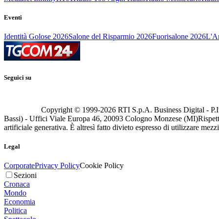
Eventi
Identità Golose 2026
Salone del Risparmio 2026
Fuorisalone 2026
L'Ar
Seguici su
Copyright © 1999-
2026
RTI S.p.A. Business Digital - P.I
Bassi) - Uffici Viale Europa 46, 20093 Cologno Monzese (MI)
Rispett
artificiale generativa. È altresì fatto divieto espresso di utilizzare mez
Legal
Corporate
Privacy Policy
Cookie Policy
Sezioni
Cronaca
Mondo
Economia
Politica