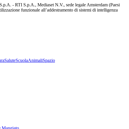
d S.p.A. - RTI S.p.A., Mediaset N.V., sede legale Amsterdam (Paesi
utilizzazione funzionale all’addestramento di sistemi di intelligenza
ura
Salute
Scuola
Animali
Spazio
e Mangiato