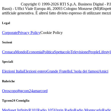
Copyright © 1999-
2026
RTI S.p.A. Business Digital - P.I
Bassi) - Uffici Viale Europa 46, 20093 Cologno Monzese (MI)
Rispett
artificiale generativa. È altresì fatto divieto espresso di utilizzare mez
Legal
Corporate
Privacy Policy
Cookie Policy
Sezioni
Cronaca
Mondo
Economia
Politica
Spettacolo
Televisione
People
Lifestyl
Speciali
Elezioni Italia
Elezioni estero
Grande Fratello
L'isola dei famosi
Amici
Rubriche
Oroscopo
#tgcom24amarcord
Tgcom24 Consiglia
Mediaset Infinity
R101
Radio 105
Virgin Radio
Radio Montecarlo
Radio