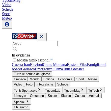
TgcomMag
Video
Schede
Sport
Meteo
In evidenza
Mostra tutti
Nascondi
Guerra Iran
Elezioni
Crans Montana
Epstein Files
Famiglia nel
bosco
Garlasco
Emergenza Clima
Tutti i dossier
Tutte le notizie del giorno
Cronaca
Mondo
Politica
Economia
Sport
Meteo
Video
Foto
Infografiche
Schede
Tv & Spettacolo
TgcomLab
TgcomMag
TgTech
Lifestyle
Oroscopo
Salute
Skuola
Cultura
Animali
Speciali
Chi siamo