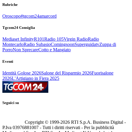
Rubriche
Oroscopo
#tgcom24amarcord
Tgcom24 Consiglia
Mediaset Infinity
R101
Radio 105
Virgin Radio
Radio
Montecarlo
Radio Subasio
Comingsoon
Superguidatv
Zuppa di
Porro
Non Sprecare
Cotto e Mangiato
Eventi
Identità Golose 2026
Salone del Risparmio 2026
Fuorisalone
2026
L'Artigiano in Fiera 2025
Seguici su
Copyright © 1999-
2026
RTI S.p.A. Business Digital -
P.Iva 03976881007 - Tutti i diritti riservati - Per la pubblicità