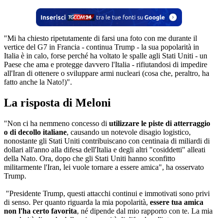
"Mi ha chiesto ripetutamente di farsi una foto con me durante il
vertice del G7 in Francia - continua Trump - la sua popolarità in
Italia è in calo, forse perché ha voltato le spalle agli Stati Uniti - un
Paese che ama e protegge davvero l'Italia - rifiutandosi di impedire
all'Iran di ottenere o sviluppare armi nucleari (cosa che, peraltro, ha
fatto anche la Nato!)".
La risposta di Meloni
"Non ci ha nemmeno concesso di
utilizzare le piste di atterraggio
o di decollo italiane
, causando un notevole disagio logistico,
nonostante gli Stati Uniti contribuiscano con centinaia di miliardi di
dollari all'anno alla difesa dell'Italia e degli altri "cosiddetti" alleati
della Nato. Ora, dopo che gli Stati Uniti hanno sconfitto
militarmente l'Iran, lei vuole tornare a essere amica", ha osservato
Trump.
"Presidente Trump, questi attacchi continui e immotivati sono privi
di senso. Per quanto riguarda la mia popolarità,
essere tua amica
non l'ha certo favorita
, né dipende dal mio rapporto con te. La mia