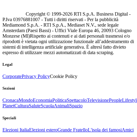
Copyright © 1999-
2026
RTI S.p.A. Business Digital -
P.Iva 03976881007 - Tutti i diritti riservati - Per la pubblicità
Mediamond S.p.A. - RTI S.p.A., Mediaset N.V., sede legale
Amsterdam (Paesi Bassi) - Uffici Viale Europa 46, 20093 Cologno
Monzese (MI)
Rispetto ai contenuti e ai dati personali trasmessi e/o
riprodotti è vietata ogni utilizzazione funzionale all’addestramento di
sistemi di intelligenza artificiale generativa. È altresì fatto divieto
espresso di utilizzare mezzi automatizzati di data scraping.
Legal
Corporate
Privacy Policy
Cookie Policy
Sezioni
Cronaca
Mondo
Economia
Politica
Spettacolo
Televisione
People
Lifestyl
Planet
Cultura
Salute
Scuola
Animali
Spazio
Speciali
Elezioni Italia
Elezioni estero
Grande Fratello
L'isola dei famosi
Amici