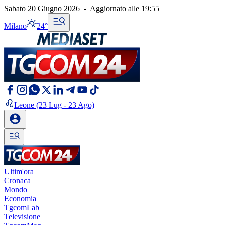
Sabato 20 Giugno 2026
-
Aggiornato alle
19:55
Milano
24°
Leone
(23 Lug - 23 Ago)
Ultim'ora
Cronaca
Mondo
Economia
TgcomLab
Televisione