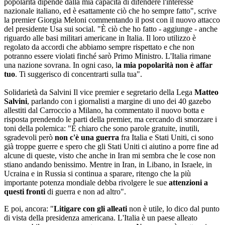
popolarità dipende dalla mia capacità di difendere l'interesse
nazionale italiano, ed è esattamente ciò che ho sempre fatto", scrive
la premier Giorgia Meloni commentando il post con il nuovo attacco
del presidente Usa sui social. "È ciò che ho fatto - aggiunge - anche
riguardo alle basi militari americane in Italia. Il loro utilizzo è
regolato da accordi che abbiamo sempre rispettato e che non
potranno essere violati finché sarò Primo Ministro. L'Italia rimane
una nazione sovrana. In ogni caso, l
a mia popolarità non è affar
tuo
. Ti suggerisco di concentrarti sulla tua".
Solidarietà da Salvini
Il vice premier e segretario della Lega
Matteo
Salvini
, parlando con i giornalisti a margine di uno dei 40 gazebo
allestiti dal Carroccio a Milano, ha commentato il nuovo botta e
risposta prendendo le parti della premier, ma cercando di smorzare i
toni della polemica: "È chiaro che sono parole gratuite, inutili,
sgradevoli però
non c'è una guerra
fra Italia e Stati Uniti, ci sono
già troppe guerre e spero che gli Stati Uniti ci aiutino a porre fine ad
alcune di queste, visto che anche in Iran mi sembra che le cose non
stiano andando benissimo. Mentre in Iran, in Libano, in Israele, in
Ucraina e in Russia si continua a sparare, ritengo che la più
importante potenza mondiale debba rivolgere le sue
attenzioni a
questi fronti
di guerra e non ad altro".
E poi, ancora: "
Litigare con gli alleati
non è utile, lo dico dal punto
di vista della presidenza americana. L'Italia è un paese alleato