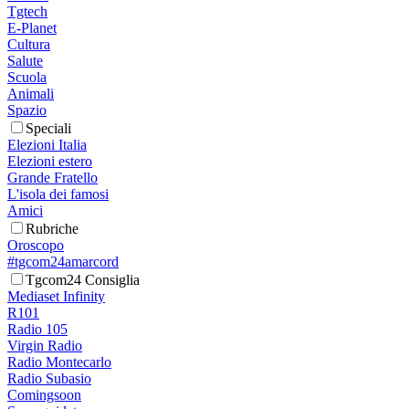
Tgtech
E-Planet
Cultura
Salute
Scuola
Animali
Spazio
Speciali
Elezioni Italia
Elezioni estero
Grande Fratello
L'isola dei famosi
Amici
Rubriche
Oroscopo
#tgcom24amarcord
Tgcom24 Consiglia
Mediaset Infinity
R101
Radio 105
Virgin Radio
Radio Montecarlo
Radio Subasio
Comingsoon