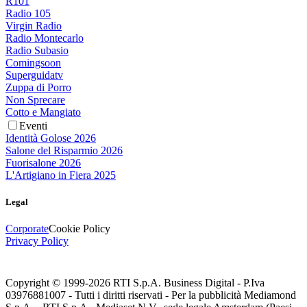
R101
Radio 105
Virgin Radio
Radio Montecarlo
Radio Subasio
Comingsoon
Superguidatv
Zuppa di Porro
Non Sprecare
Cotto e Mangiato
Eventi
Identità Golose 2026
Salone del Risparmio 2026
Fuorisalone 2026
L'Artigiano in Fiera 2025
Legal
Corporate
Cookie Policy
Privacy Policy
Copyright © 1999-
2026
RTI S.p.A. Business Digital - P.Iva
03976881007 - Tutti i diritti riservati - Per la pubblicità Mediamond