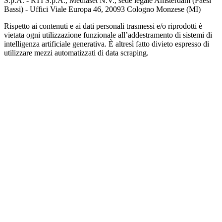
S.p.A. - RTI S.p.A., Mediaset N.V., sede legale Amsterdam (Paesi
Bassi) - Uffici Viale Europa 46, 20093 Cologno Monzese (MI)
Rispetto ai contenuti e ai dati personali trasmessi e/o riprodotti è
vietata ogni utilizzazione funzionale all’addestramento di sistemi di
intelligenza artificiale generativa. È altresì fatto divieto espresso di
utilizzare mezzi automatizzati di data scraping.