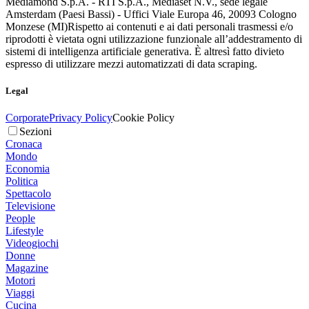
Mediamond S.p.A. - RTI S.p.A., Mediaset N.V., sede legale
Amsterdam (Paesi Bassi) - Uffici Viale Europa 46, 20093 Cologno
Monzese (MI)
Rispetto ai contenuti e ai dati personali trasmessi e/o
riprodotti è vietata ogni utilizzazione funzionale all’addestramento di
sistemi di intelligenza artificiale generativa. È altresì fatto divieto
espresso di utilizzare mezzi automatizzati di data scraping.
Legal
Corporate
Privacy Policy
Cookie Policy
Sezioni
Cronaca
Mondo
Economia
Politica
Spettacolo
Televisione
People
Lifestyle
Videogiochi
Donne
Magazine
Motori
Viaggi
Cucina