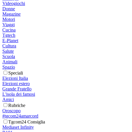
Videogiochi
Donne
Magazine
Motori
Viaggi
Cucina
Tgtech
E-Planet
Cultura
Salute
Scuola
Animali
Spazio
Speciali
Elezioni Italia
Elezioni estero
Grande Fratello
L'isola dei famosi
Amici
Rubriche
Oroscopo
#tgcom24amarcord
Tgcom24 Consiglia
Mediaset Infinity