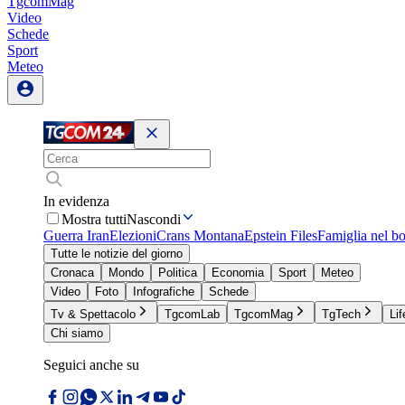
TgcomMag
Video
Schede
Sport
Meteo
In evidenza
Mostra tutti
Nascondi
Guerra Iran
Elezioni
Crans Montana
Epstein Files
Famiglia nel b
Tutte le notizie del giorno
Cronaca
Mondo
Politica
Economia
Sport
Meteo
Video
Foto
Infografiche
Schede
Tv & Spettacolo
TgcomLab
TgcomMag
TgTech
Lif
Chi siamo
Seguici anche su