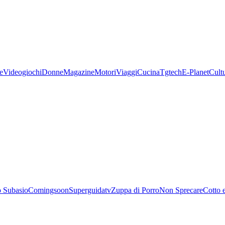
e
Videogiochi
Donne
Magazine
Motori
Viaggi
Cucina
Tgtech
E-Planet
Cult
 Subasio
Comingsoon
Superguidatv
Zuppa di Porro
Non Sprecare
Cotto 