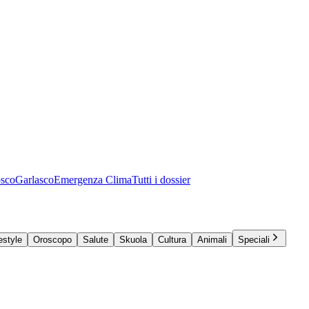
osco
Garlasco
Emergenza Clima
Tutti i dossier
estyle
Oroscopo
Salute
Skuola
Cultura
Animali
Speciali