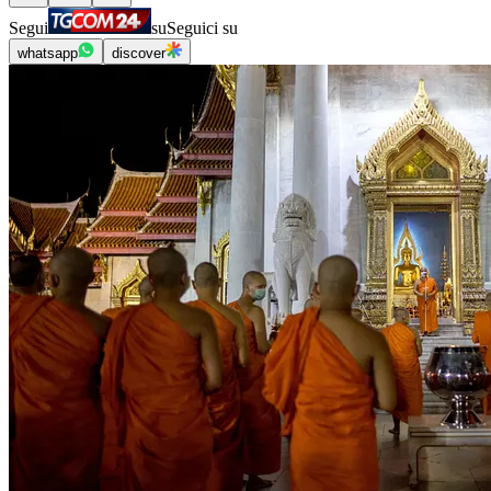
Segui
su
Seguici su
whatsapp
discover