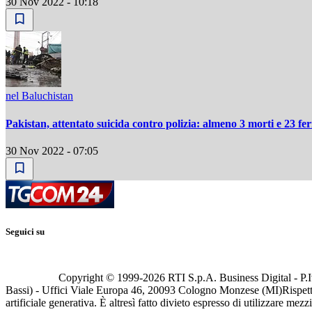
30 Nov 2022 - 10:18
nel Baluchistan
Pakistan, attentato suicida contro polizia: almeno 3 morti e 23 feri
30 Nov 2022 - 07:05
Seguici su
Copyright © 1999-
2026
RTI S.p.A. Business Digital - P.I
Bassi) - Uffici Viale Europa 46, 20093 Cologno Monzese (MI)
Rispett
artificiale generativa. È altresì fatto divieto espresso di utilizzare mez