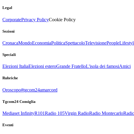
Legal
Corporate
Privacy Policy
Cookie Policy
Sezioni
Cronaca
Mondo
Economia
Politica
Spettacolo
Televisione
People
Lifestyl
Speciali
Elezioni Italia
Elezioni estero
Grande Fratello
L'isola dei famosi
Amici
Rubriche
Oroscopo
#tgcom24amarcord
Tgcom24 Consiglia
Mediaset Infinity
R101
Radio 105
Virgin Radio
Radio Montecarlo
Radio
Eventi