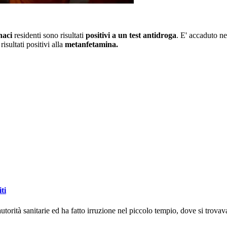
aci
residenti sono risultati
positivi a un test antidroga
. E' accaduto n
isultati positivi alla
metanfetamina.
ti
autorità sanitarie ed ha fatto irruzione nel piccolo tempio, dove si trovava