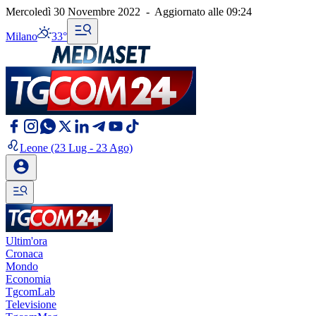
Mercoledì 30 Novembre 2022
-
Aggiornato alle
09:24
Milano
33°
Leone
(23 Lug - 23 Ago)
Ultim'ora
Cronaca
Mondo
Economia
TgcomLab
Televisione