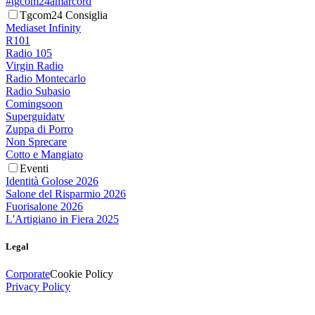
#tgcom24amarcord
Tgcom24 Consiglia
Mediaset Infinity
R101
Radio 105
Virgin Radio
Radio Montecarlo
Radio Subasio
Comingsoon
Superguidatv
Zuppa di Porro
Non Sprecare
Cotto e Mangiato
Eventi
Identità Golose 2026
Salone del Risparmio 2026
Fuorisalone 2026
L'Artigiano in Fiera 2025
Legal
Corporate
Cookie Policy
Privacy Policy