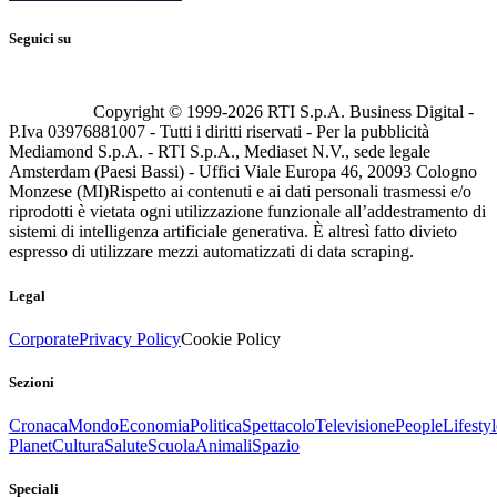
Seguici su
Copyright © 1999-
2026
RTI S.p.A. Business Digital -
P.Iva 03976881007 - Tutti i diritti riservati - Per la pubblicità
Mediamond S.p.A. - RTI S.p.A., Mediaset N.V., sede legale
Amsterdam (Paesi Bassi) - Uffici Viale Europa 46, 20093 Cologno
Monzese (MI)
Rispetto ai contenuti e ai dati personali trasmessi e/o
riprodotti è vietata ogni utilizzazione funzionale all’addestramento di
sistemi di intelligenza artificiale generativa. È altresì fatto divieto
espresso di utilizzare mezzi automatizzati di data scraping.
Legal
Corporate
Privacy Policy
Cookie Policy
Sezioni
Cronaca
Mondo
Economia
Politica
Spettacolo
Televisione
People
Lifestyl
Planet
Cultura
Salute
Scuola
Animali
Spazio
Speciali