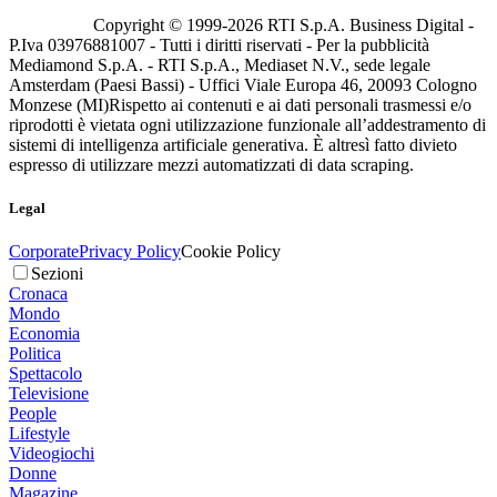
Copyright © 1999-
2026
RTI S.p.A. Business Digital -
P.Iva 03976881007 - Tutti i diritti riservati - Per la pubblicità
Mediamond S.p.A. - RTI S.p.A., Mediaset N.V., sede legale
Amsterdam (Paesi Bassi) - Uffici Viale Europa 46, 20093 Cologno
Monzese (MI)
Rispetto ai contenuti e ai dati personali trasmessi e/o
riprodotti è vietata ogni utilizzazione funzionale all’addestramento di
sistemi di intelligenza artificiale generativa. È altresì fatto divieto
espresso di utilizzare mezzi automatizzati di data scraping.
Legal
Corporate
Privacy Policy
Cookie Policy
Sezioni
Cronaca
Mondo
Economia
Politica
Spettacolo
Televisione
People
Lifestyle
Videogiochi
Donne
Magazine