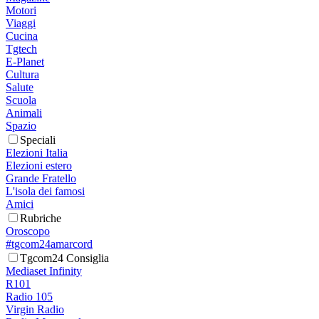
Motori
Viaggi
Cucina
Tgtech
E-Planet
Cultura
Salute
Scuola
Animali
Spazio
Speciali
Elezioni Italia
Elezioni estero
Grande Fratello
L'isola dei famosi
Amici
Rubriche
Oroscopo
#tgcom24amarcord
Tgcom24 Consiglia
Mediaset Infinity
R101
Radio 105
Virgin Radio