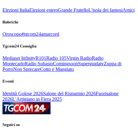
Elezioni Italia
Elezioni estero
Grande Fratello
L'isola dei famosi
Amici
Rubriche
Oroscopo
#tgcom24amarcord
Tgcom24 Consiglia
Mediaset Infinity
R101
Radio 105
Virgin Radio
Radio
Montecarlo
Radio Subasio
Comingsoon
Superguidatv
Zuppa di
Porro
Non Sprecare
Cotto e Mangiato
Eventi
Identità Golose 2026
Salone del Risparmio 2026
Fuorisalone
2026
L'Artigiano in Fiera 2025
Seguici su