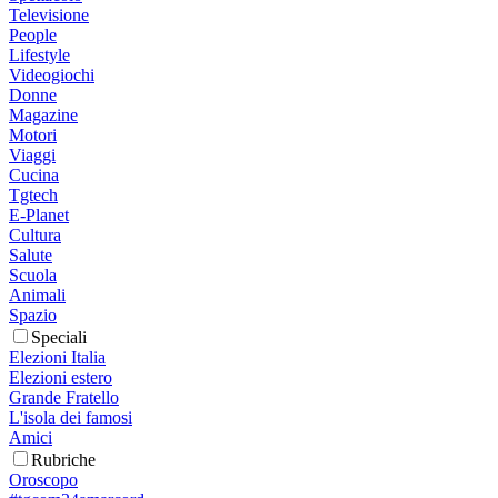
Televisione
People
Lifestyle
Videogiochi
Donne
Magazine
Motori
Viaggi
Cucina
Tgtech
E-Planet
Cultura
Salute
Scuola
Animali
Spazio
Speciali
Elezioni Italia
Elezioni estero
Grande Fratello
L'isola dei famosi
Amici
Rubriche
Oroscopo