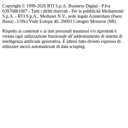
Copyright © 1999-
2026
RTI S.p.A. Business Digital - P.Iva
03976881007 - Tutti i diritti riservati - Per la pubblicità Mediamond
S.p.A. - RTI S.p.A., Mediaset N.V., sede legale Amsterdam (Paesi
Bassi) - Uffici Viale Europa 46, 20093 Cologno Monzese (MI)
Rispetto ai contenuti e ai dati personali trasmessi e/o riprodotti è
vietata ogni utilizzazione funzionale all’addestramento di sistemi di
intelligenza artificiale generativa. È altresì fatto divieto espresso di
utilizzare mezzi automatizzati di data scraping.