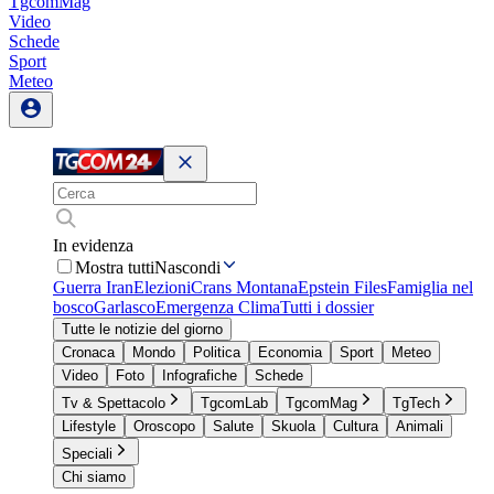
TgcomMag
Video
Schede
Sport
Meteo
In evidenza
Mostra tutti
Nascondi
Guerra Iran
Elezioni
Crans Montana
Epstein Files
Famiglia nel
bosco
Garlasco
Emergenza Clima
Tutti i dossier
Tutte le notizie del giorno
Cronaca
Mondo
Politica
Economia
Sport
Meteo
Video
Foto
Infografiche
Schede
Tv & Spettacolo
TgcomLab
TgcomMag
TgTech
Lifestyle
Oroscopo
Salute
Skuola
Cultura
Animali
Speciali
Chi siamo