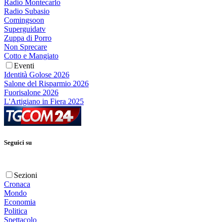
Radio Montecarlo
Radio Subasio
Comingsoon
Superguidatv
Zuppa di Porro
Non Sprecare
Cotto e Mangiato
Eventi
Identità Golose 2026
Salone del Risparmio 2026
Fuorisalone 2026
L'Artigiano in Fiera 2025
Seguici su
Sezioni
Cronaca
Mondo
Economia
Politica
Spettacolo