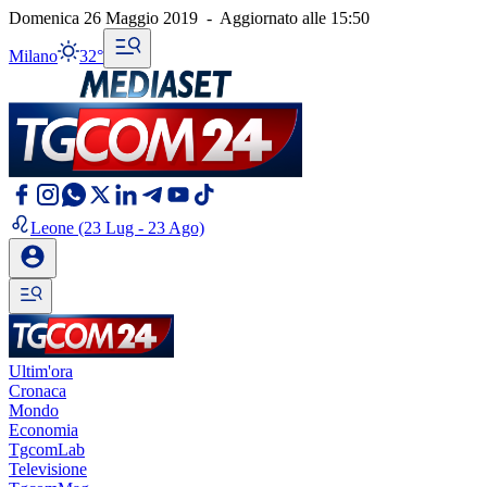
Domenica 26 Maggio 2019
-
Aggiornato alle
15:50
Milano
32°
Leone
(23 Lug - 23 Ago)
Ultim'ora
Cronaca
Mondo
Economia
TgcomLab
Televisione