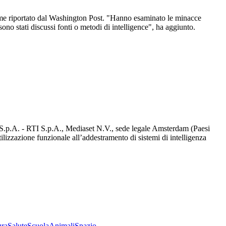
come riportato dal Washington Post. "Hanno esaminato le minacce
ono stati discussi fonti o metodi di intelligence", ha aggiunto.
d S.p.A. - RTI S.p.A., Mediaset N.V., sede legale Amsterdam (Paesi
utilizzazione funzionale all’addestramento di sistemi di intelligenza
ura
Salute
Scuola
Animali
Spazio