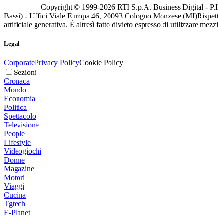
Copyright © 1999-
2026
RTI S.p.A. Business Digital - P.I
Bassi) - Uffici Viale Europa 46, 20093 Cologno Monzese (MI)
Rispett
artificiale generativa. È altresì fatto divieto espresso di utilizzare mez
Legal
Corporate
Privacy Policy
Cookie Policy
Sezioni
Cronaca
Mondo
Economia
Politica
Spettacolo
Televisione
People
Lifestyle
Videogiochi
Donne
Magazine
Motori
Viaggi
Cucina
Tgtech
E-Planet