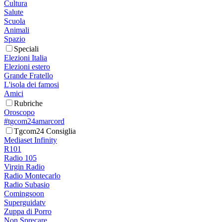
Cultura
Salute
Scuola
Animali
Spazio
Speciali
Elezioni Italia
Elezioni estero
Grande Fratello
L'isola dei famosi
Amici
Rubriche
Oroscopo
#tgcom24amarcord
Tgcom24 Consiglia
Mediaset Infinity
R101
Radio 105
Virgin Radio
Radio Montecarlo
Radio Subasio
Comingsoon
Superguidatv
Zuppa di Porro
Non Sprecare