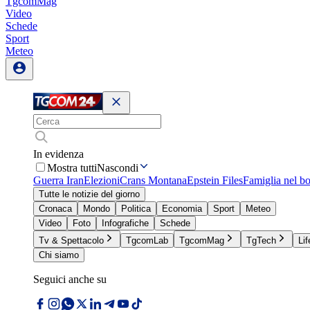
TgcomMag
Video
Schede
Sport
Meteo
In evidenza
Mostra tutti
Nascondi
Guerra Iran
Elezioni
Crans Montana
Epstein Files
Famiglia nel b
Tutte le notizie del giorno
Cronaca
Mondo
Politica
Economia
Sport
Meteo
Video
Foto
Infografiche
Schede
Tv & Spettacolo
TgcomLab
TgcomMag
TgTech
Lif
Chi siamo
Seguici anche su