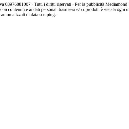
va 03976881007 - Tutti i diritti riservati - Per la pubblicità Mediamon
o ai contenuti e ai dati personali trasmessi e/o riprodotti è vietata ogni 
zi automatizzati di data scraping.