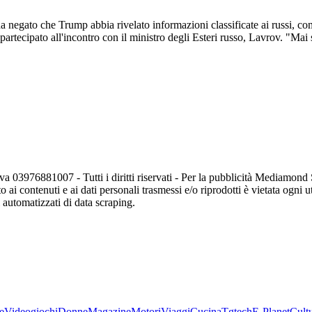
ha negato che Trump abbia rivelato informazioni classificate ai russi, 
rtecipato all'incontro con il ministro degli Esteri russo, Lavrov. "Mai s
va 03976881007 - Tutti i diritti riservati - Per la pubblicità Mediamon
o ai contenuti e ai dati personali trasmessi e/o riprodotti è vietata ogni 
zi automatizzati di data scraping.
e
Videogiochi
Donne
Magazine
Motori
Viaggi
Cucina
Tgtech
E-Planet
Cult