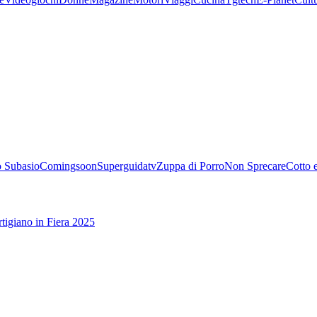
 Subasio
Comingsoon
Superguidatv
Zuppa di Porro
Non Sprecare
Cotto 
tigiano in Fiera 2025