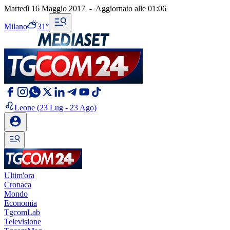
Martedì 16 Maggio 2017
-
Aggiornato alle
01:06
Milano
31°
Leone
(23 Lug - 23 Ago)
Ultim'ora
Cronaca
Mondo
Economia
TgcomLab
Televisione