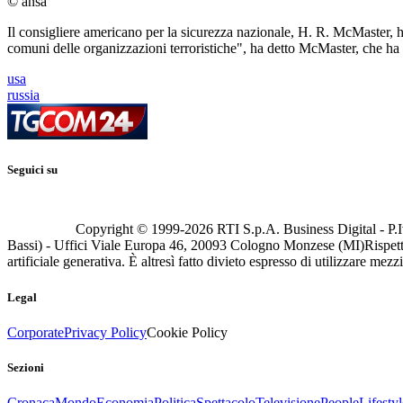
© ansa
Il consigliere americano per la sicurezza nazionale, H. R. McMaster, 
comuni delle organizzazioni terroristiche", ha detto McMaster, che ha pa
usa
russia
Seguici su
Copyright © 1999-
2026
RTI S.p.A. Business Digital - P.I
Bassi) - Uffici Viale Europa 46, 20093 Cologno Monzese (MI)
Rispett
artificiale generativa. È altresì fatto divieto espresso di utilizzare mez
Legal
Corporate
Privacy Policy
Cookie Policy
Sezioni
Cronaca
Mondo
Economia
Politica
Spettacolo
Televisione
People
Lifestyl