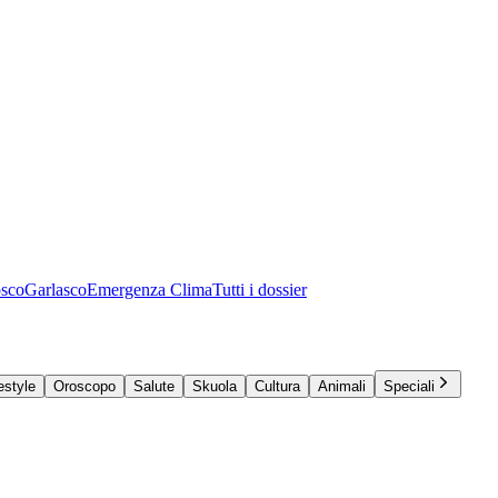
osco
Garlasco
Emergenza Clima
Tutti i dossier
estyle
Oroscopo
Salute
Skuola
Cultura
Animali
Speciali