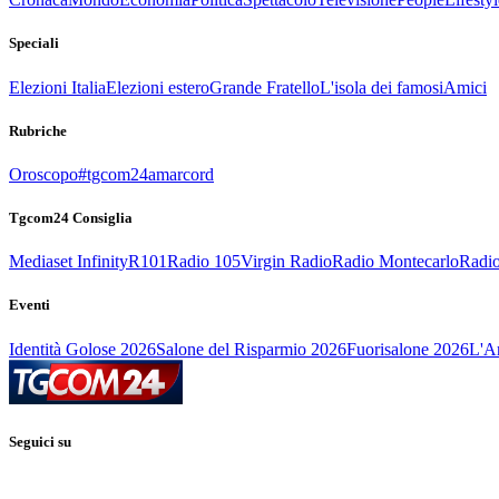
Speciali
Elezioni Italia
Elezioni estero
Grande Fratello
L'isola dei famosi
Amici
Rubriche
Oroscopo
#tgcom24amarcord
Tgcom24 Consiglia
Mediaset Infinity
R101
Radio 105
Virgin Radio
Radio Montecarlo
Radio
Eventi
Identità Golose 2026
Salone del Risparmio 2026
Fuorisalone 2026
L'Ar
Seguici su